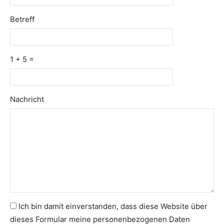
Betreff
1 + 5 =
Please
Please
Nachricht
ignore
ignore
this
this
field
field
Ich bin damit einverstanden, dass diese Website über
dieses Formular meine personenbezogenen Daten