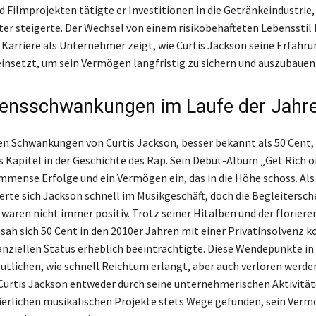
d Filmprojekten tätigte er Investitionen in die Getränkeindustrie,
er steigerte. Der Wechsel von einem risikobehafteten Lebensstil h
 Karriere als Unternehmer zeigt, wie Curtis Jackson seine Erfahr
einsetzt, um sein Vermögen langfristig zu sichern und auszubauen
ensschwankungen im Laufe der Jahr
len Schwankungen von Curtis Jackson, besser bekannt als 50 Cent, 
s Kapitel in der Geschichte des Rap. Sein Debüt-Album „Get Rich or
mmense Erfolge und ein Vermögen ein, das in die Höhe schoss. Al
erte sich Jackson schnell im Musikgeschäft, doch die Begleitersc
waren nicht immer positiv. Trotz seiner Hitalben und der florier
 sah sich 50 Cent in den 2010er Jahren mit einer Privatinsolvenz k
nanziellen Status erheblich beeinträchtigte. Diese Wendepunkte in
eutlichen, wie schnell Reichtum erlangt, aber auch verloren werde
urtis Jackson entweder durch seine unternehmerischen Aktivität
ierlichen musikalischen Projekte stets Wege gefunden, sein Ver