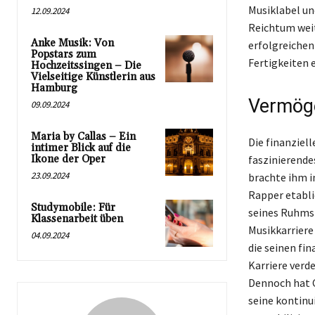
Musiklabel un
12.09.2024
Reichtum weit
Anke Musik: Von
erfolgreichen
Popstars zum
Fertigkeiten 
Hochzeitssingen – Die
Vielseitige Künstlerin aus
Hamburg
Vermög
09.09.2024
Maria by Callas – Ein
Die finanziel
intimer Blick auf die
Ikone der Oper
faszinierende
23.09.2024
brachte ihm i
Rapper etabli
Studymobile: Für
seines Ruhms 
Klassenarbeit üben
Musikkarriere
04.09.2024
die seinen fi
Karriere verd
Dennoch hat C
seine kontinu