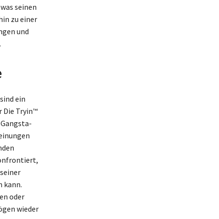
 was seinen
in zu einer
ungen und
.
e
sind ein
 Die Tryin'“
s Gangsta-
heinungen
enden
onfrontiert,
 seiner
n kann.
en oder
mögen wieder