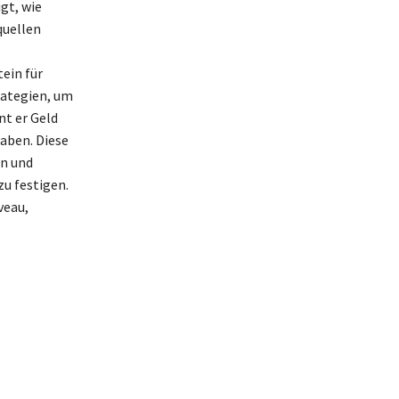
gt, wie
quellen
tein für
rategien, um
nt er Geld
aben. Diese
en und
zu festigen.
veau,