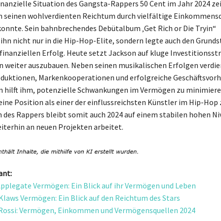
finanzielle Situation des Gangsta-Rappers 50 Cent im Jahr 2024 zei
n seinen wohlverdienten Reichtum durch vielfältige Einkommens
 konnte. Sein bahnbrechendes Debütalbum ‚Get Rich or Die Tryin“
ihn nicht nur in die Hip-Hop-Elite, sondern legte auch den Grunds
 finanziellen Erfolg. Heute setzt Jackson auf kluge Investitionsst
 weiter auszubauen. Neben seinen musikalischen Erfolgen verdie
duktionen, Markenkooperationen und erfolgreiche Geschäftsvorh
on hilft ihm, potenzielle Schwankungen im Vermögen zu minimier
eine Position als einer der einflussreichsten Künstler im Hip-Hop 
des Rappers bleibt somit auch 2024 auf einem stabilen hohen Ni
iterhin an neuen Projekten arbeitet.
ant:
Applegate Vermögen: Ein Blick auf ihr Vermögen und Leben
Klaws Vermögen: Ein Blick auf den Reichtum des Stars
 Rossi: Vermögen, Einkommen und Vermögensquellen 2024