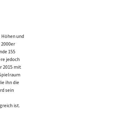
he Höhen und
n 2000er
nde 155
ere jedoch
r 2015 mit
 Spielraum
ie ihn die
rd sein
reich ist.