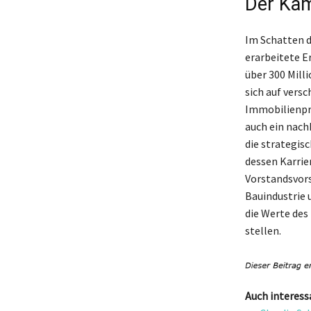
Der Kam
Im Schatten d
erarbeitete E
über 300 Milli
sich auf versc
Immobilienpro
auch ein nach
die strategis
dessen Karrie
Vorstandsvors
Bauindustrie 
die Werte des
stellen.
Auch interess