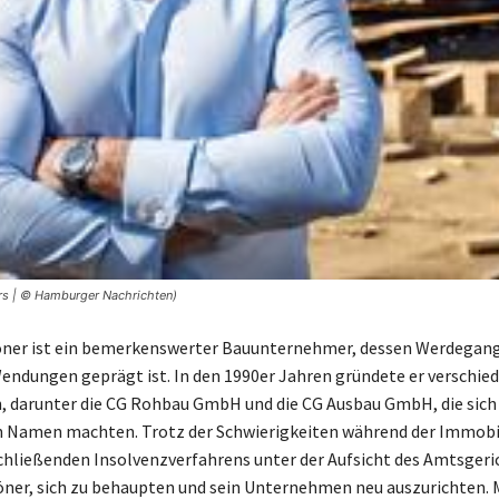
rs | © Hamburger Nachrichten)
öner ist ein bemerkenswerter Bauunternehmer, dessen Werdegan
ndungen geprägt ist. In den 1990er Jahren gründete er verschie
darunter die CG Rohbau GmbH und die CG Ausbau GmbH, die sich r
n Namen machten. Trotz der Schwierigkeiten während der Immobi
chließenden Insolvenzverfahrens unter der Aufsicht des Amtsgeric
röner, sich zu behaupten und sein Unternehmen neu auszurichten. 