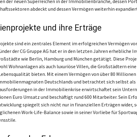
nen der neuen Superreichen in der Immobilienbranche, dessen Port
chaftssektoren abdeckt und dessen Vermögen weiterhin expandiert
ienprojekte und ihre Erträge
jekte sind ein zentrales Element im erfolgreichen Vermögen vo
ründer der CG Gruppe AG hat er in den letzten Jahren erhebliche I
roßstädte wie Berlin, Hamburg und München getätigt. Diese Proj
hl Wohnanlagen als auch luxuriöse Villen, die Großstädtern eine
ebensqualität bieten. Mit einem Vermögen von über 80 Millionen
mmobilienmagnaten Deutschlands und betrachtet sich selbst als
ausforderungen in der Immobilienkrise erwirtschaftet sein Unte
ionen Euro Umsatz und beschäftigt rund 600 Mitarbeiter. Sein Erfo
wicklung spiegelt sich nicht nur in finanziellen Erträgen wider, 
eglichenen Work-Life-Balance sowie in seiner Vorliebe für Sportw
nsstile.