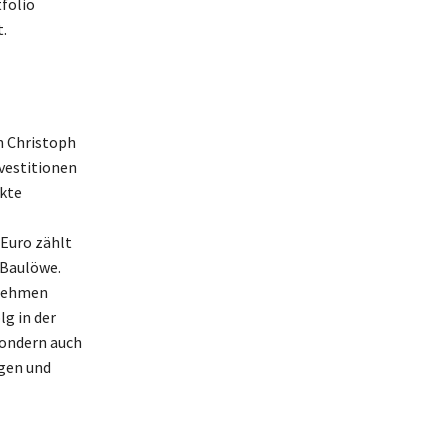
folio
.
n Christoph
nvestitionen
ekte
 Euro zählt
 Baulöwe.
rnehmen
lg in der
sondern auch
agen und