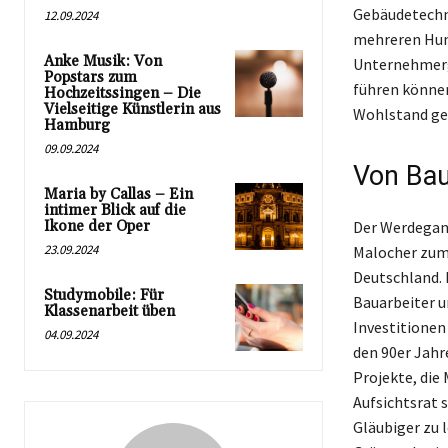
Gebäudetechn
12.09.2024
mehreren Hund
Anke Musik: Von
Unternehmerge
Popstars zum
führen können
Hochzeitssingen – Die
Vielseitige Künstlerin aus
Wohlstand gef
Hamburg
09.09.2024
Von Bau
Maria by Callas – Ein
intimer Blick auf die
Ikone der Oper
Der Werdegang
23.09.2024
Malocher zum 
Deutschland. 
Studymobile: Für
Bauarbeiter u
Klassenarbeit üben
Investitionen
04.09.2024
den 90er Jahr
Projekte, die
Aufsichtsrat 
Gläubiger zu 