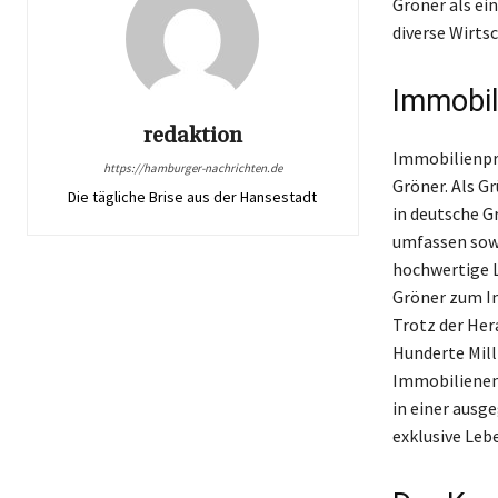
Gröner als ei
diverse Wirts
Immobil
redaktion
Immobilienpro
https://hamburger-nachrichten.de
Gröner. Als G
Die tägliche Brise aus der Hansestadt
in deutsche G
umfassen sowo
hochwertige L
Gröner zum I
Trotz der Her
Hunderte Mill
Immobilienent
in einer ausg
exklusive Lebe