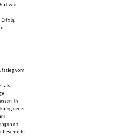
Wert von
 Erfolg
en
Aufstieg vom
r als
ge
assen. In
cklung neuer
 im
lungen an
r beschreibt