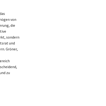
das
rmögen von
erung, die
tive
rkt, sondern
tsrat und
rn. Gröner,
ereich
tscheidend,
und zu