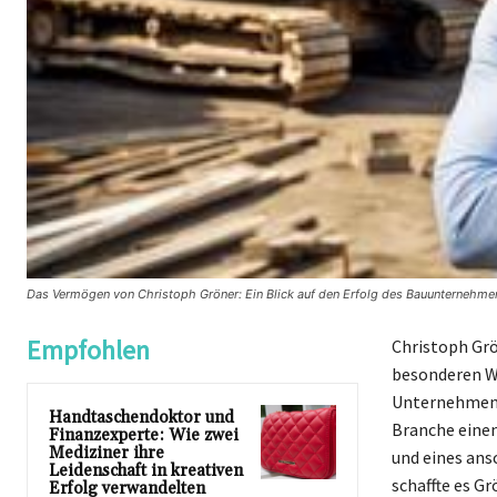
Das Vermögen von Christoph Gröner: Ein Blick auf den Erfolg des Bauunternehme
Empfohlen
Christoph Gr
besonderen We
Unternehmen, 
Handtaschendoktor und
Branche eine
Finanzexperte: Wie zwei
Mediziner ihre
und eines ans
Leidenschaft in kreativen
schaffte es G
Erfolg verwandelten