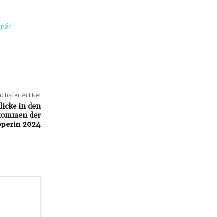
onär
chster Artikel
icke in den
nkommen der
pperin 2024