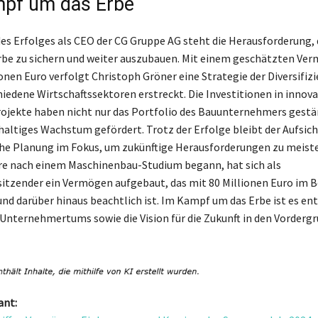
pf um das Erbe
es Erfolges als CEO der CG Gruppe AG steht die Herausforderung, 
rbe zu sichern und weiter auszubauen. Mit einem geschätzten Ve
onen Euro verfolgt Christoph Gröner eine Strategie der Diversifizi
hiedene Wirtschaftssektoren erstreckt. Die Investitionen in innova
jekte haben nicht nur das Portfolio des Bauunternehmers gestä
haltiges Wachstum gefördert. Trotz der Erfolge bleibt der Aufsich
che Planung im Fokus, um zukünftige Herausforderungen zu meiste
re nach einem Maschinenbau-Studium begann, hat sich als
itzender ein Vermögen aufgebaut, das mit 80 Millionen Euro im B
und darüber hinaus beachtlich ist. Im Kampf um das Erbe ist es en
 Unternehmertums sowie die Vision für die Zukunft in den Vordergr
ant: