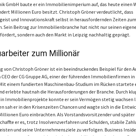
ik GmbH baute er ein Immobilienimperium auf, das heute einen 
ert Millionen Euro besitzt. Christoph Gröner verdeutlicht, dass
ist und Innovationskraft selbst in herausfordernden Zeiten zum
. Sein Beitrag zur Immobilienbranche hat nicht nur seinen eigen
ördert, sondern auch den Markt in Leipzig nachhaltig geprägt.
arbeiter zum Millionär
 von Christoph Gröner ist ein beeindruckendes Beispiel für den 
CEO der CG Gruppe AG, einer der führenden Immobilienfirmen in
Mit einem fundierten Maschinenbau-Studium im Rücken startete e
nd erlebte hautnah die Herausforderungen der Branche. Durch klu
 in Immobilienprojekte konnte er sein Vermögen stetig wachsen l
en sah er in den Krisenzeiten Chancen und wagte sich in die Entwi
 Millionen Euro einbrachten. Als Vorstandsvorsitzender und später
schaffte er es, trotz Insolvenzverfahren und Schulden, stabile Zah
leisten und seine Unternehmensziele zu verfolgen. Business Inside