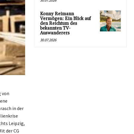
30.07.2026
Konny Reimann
Vermögen: Ein Blick auf
den Reichtum des
bekannten TV-
Auswanderers
30.07.2026
g von
dene
asch in der
lienkrise
hts Leipzig,
Mit der CG