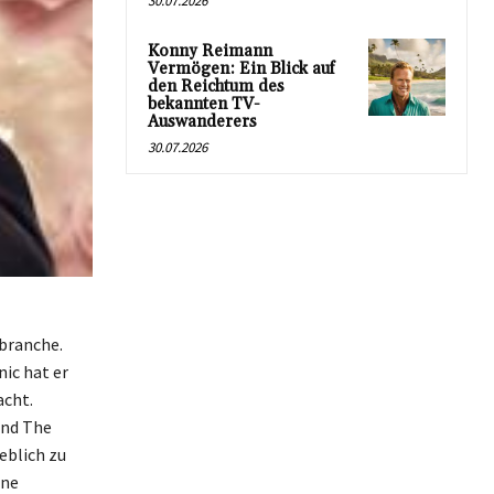
30.07.2026
Konny Reimann
Vermögen: Ein Blick auf
den Reichtum des
bekannten TV-
Auswanderers
30.07.2026
mbranche.
ic hat er
acht.
und The
eblich zu
ine