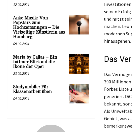
Investitionen
12.09.2024
seinen Erfolg
Anke Musik: Von
und nutzt se
Popstars zum
machen. Leona
Hochzeitssingen – Die
Vielseitige Künstlerin aus
modernen Supe
Hamburg
hinausgehen.
09.09.2024
Maria by Callas – Ein
Das Ver
intimer Blick auf die
Ikone der Oper
23.09.2024
Das Vermögen 
300 Millionen 
Studymobile: Für
Forbes Liste 
Klassenarbeit üben
generiert. Di
04.09.2024
bekannt, sond
Als Umweltakt
Gebiet, was a
bemerkenswert