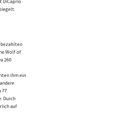
t DiCaprio
iegelt.
stbezahlten
he Wolf of
wa 260
hten ihm ein
 andere
 77
e. Durch
lich auf