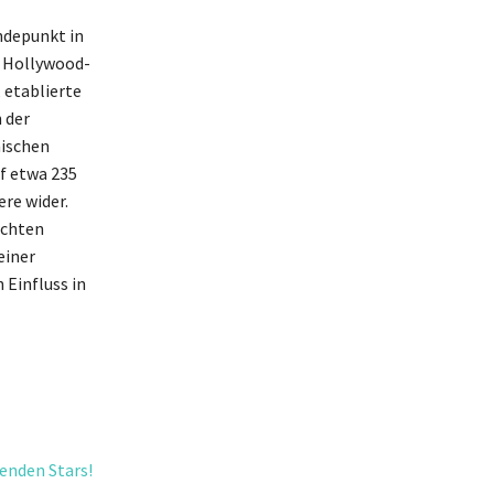
ndepunkt in
s Hollywood-
 etablierte
 der
nischen
f etwa 235
ere wider.
achten
einer
 Einfluss in
enden Stars!