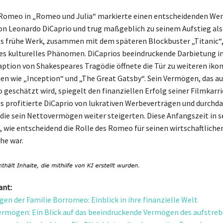
 Romeo in „Romeo und Julia“ markierte einen entscheidenden We
von Leonardo DiCaprio und trug maßgeblich zu seinem Aufstieg al
ses frühe Werk, zusammen mit dem späteren Blockbuster „Titanic“,
les kulturelles Phänomen. DiCaprios beeindruckende Darbietung in
tion von Shakespeares Tragödie öffnete die Tür zu weiteren iko
men wie „Inception“ und „The Great Gatsby“. Sein Vermögen, das au
 geschätzt wird, spiegelt den finanziellen Erfolg seiner Filmkarri
s profitierte DiCaprio von lukrativen Werbeverträgen und durchd
die sein Nettovermögen weiter steigerten. Diese Anfangszeit in s
, wie entscheidend die Rolle des Romeo für seinen wirtschaftlichen
he war.
ant:
en der Familie Borromeo: Einblick in ihre finanzielle Welt
ermögen: Ein Blick auf das beeindruckende Vermögen des aufstreb