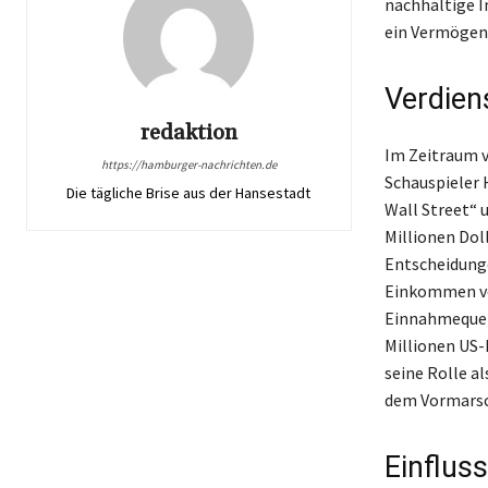
nachhaltige In
ein Vermögen 
Verdien
redaktion
Im Zeitraum v
https://hamburger-nachrichten.de
Schauspieler 
Die tägliche Brise aus der Hansestadt
Wall Street“ 
Millionen Dol
Entscheidunge
Einkommen von
Einnahmequel
Millionen US-
seine Rolle a
dem Vormarsc
Einfluss