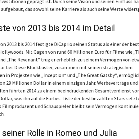
vestitionen geprägt ist. Durch seine Vision und seinen Einfluss ha
aufgebaut, das sowohl seine Karriere als auch seine Werte widersp
ste von 2013 bis 2014 im Detail
on 2013 bis 2014 festigte DiCaprio seinen Status als einer der be
Hollywoods. Mit Gagen von rund 60 Millionen Euro für Filme wie „T
und „The Revenant“ trug er erheblich zu seinem Vermögen von et
lar bei. Diese Blockbuster, zusammen mit seinen strategischen
n in Projekten wie „Inception“ und „The Great Gatsby“, ermöglic
 29 Millionen Dollar in einem einzigen Jahr. Werbeverträge und
len führten 2014 zu einem beeindruckenden Gesamtverdienst von
Dollar, was ihn auf die Forbes-Liste der bestbezahlten Stars setzt
ls Filmproduzent und Schauspieler bleibt sein Vermögen kontinuier
h.
 seiner Rolle in Romeo und Julia