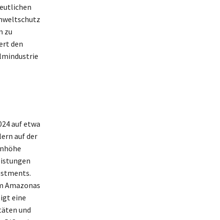
deutlichen
Umweltschutz
m zu
ert den
ilmindustrie
024 auf etwa
lern auf der
enhöhe
eistungen
estments.
 im Amazonas
igt eine
täten und