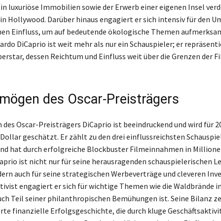
 in luxuriöse Immobilien sowie der Erwerb einer eigenen Insel ver
 in Hollywood. Darüber hinaus engagiert er sich intensiv für den 
inen Einfluss, um auf bedeutende ökologische Themen aufmerksa
rdo DiCaprio ist weit mehr als nur ein Schauspieler; er repräsenti
rstar, dessen Reichtum und Einfluss weit über die Grenzen der F
mögen des Oscar-Preisträgers
des Oscar-Preisträgers DiCaprio ist beeindruckend und wird für 2
Dollar geschätzt. Er zählt zu den drei einflussreichsten Schauspie
und hat durch erfolgreiche Blockbuster Filmeinnahmen in Million
Caprio ist nicht nur für seine herausragenden schauspielerischen L
ern auch für seine strategischen Werbeverträge und cleveren Inv
ivist engagiert er sich für wichtige Themen wie die Waldbrände
uch Teil seiner philanthropischen Bemühungen ist. Seine Bilanz ze
e finanzielle Erfolgsgeschichte, die durch kluge Geschäftsaktivi