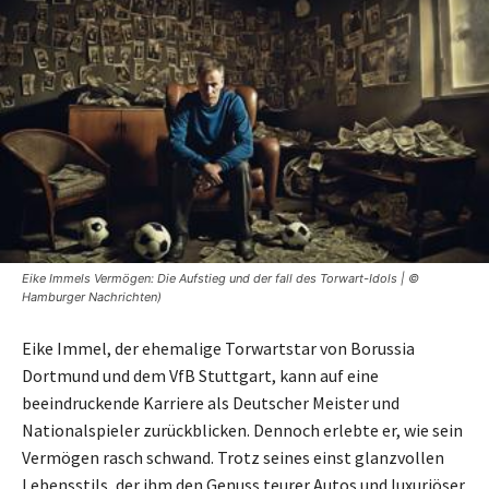
Eike Immels Vermögen: Die Aufstieg und der fall des Torwart-Idols | ©
Hamburger Nachrichten)
Eike Immel, der ehemalige Torwartstar von Borussia
Dortmund und dem VfB Stuttgart, kann auf eine
beeindruckende Karriere als Deutscher Meister und
Nationalspieler zurückblicken. Dennoch erlebte er, wie sein
Vermögen rasch schwand. Trotz seines einst glanzvollen
Lebensstils, der ihm den Genuss teurer Autos und luxuriöser