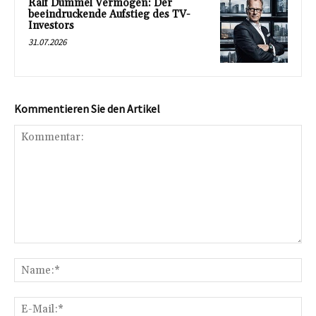
Ralf Dümmel Vermögen: Der
beeindruckende Aufstieg des TV-
Investors
31.07.2026
Kommentieren Sie den Artikel
Kommentar:
Na
E-