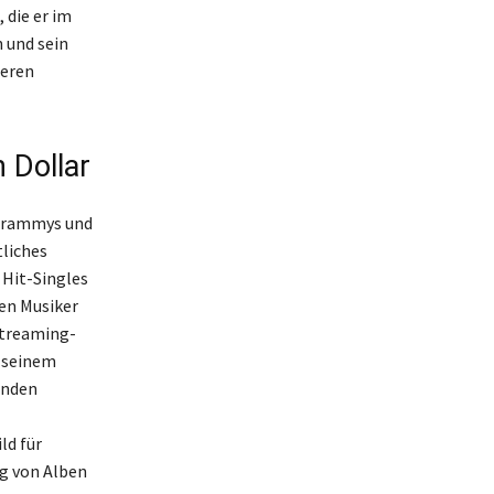
 die er im
n und sein
deren
 Dollar
e Grammys und
tliches
 Hit-Singles
ten Musiker
Streaming-
u seinem
enden
ld für
g von Alben