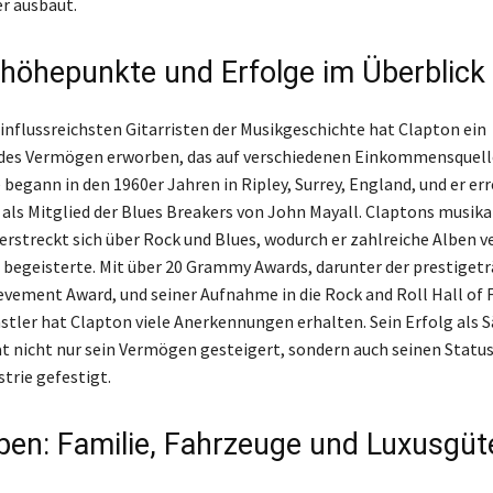
er ausbaut.
ehöhepunkte und Erfolge im Überblick
einflussreichsten Gitarristen der Musikgeschichte hat Clapton ein
des Vermögen erworben, das auf verschiedenen Einkommensquell
 begann in den 1960er Jahren in Ripley, Surrey, England, und er er
als Mitglied der Blues Breakers von John Mayall. Claptons musika
 erstreckt sich über Rock und Blues, wodurch er zahlreiche Alben v
 begeisterte. Mit über 20 Grammy Awards, darunter der prestiget
evement Award, und seiner Aufnahme in die Rock and Roll Hall of 
nstler hat Clapton viele Anerkennungen erhalten. Sein Erfolg als 
t nicht nur sein Vermögen gesteigert, sondern auch seinen Status 
trie gefestigt.
eben: Familie, Fahrzeuge und Luxusgüt