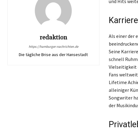
und Hits weit
Karrier
Als einer der 
redaktion
beeindrucken
https://hamburger-nachrichten.de
Seine Karriere
Die tägliche Brise aus der Hansestadt
schnell Ruhm 
Vielseitigkeit
Fans weltweit
Lifetime Achi
alleiniger Kü
Songwriter ha
der Musikindus
Privatl