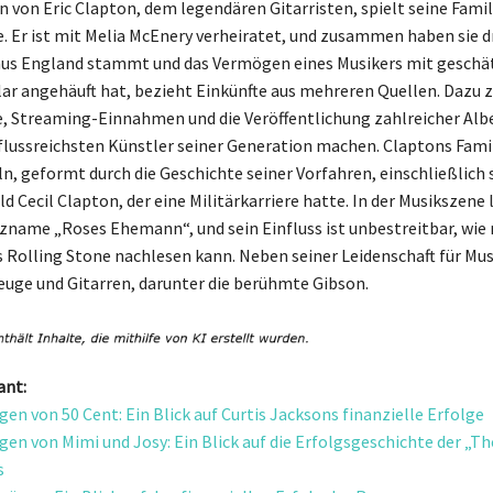
n von Eric Clapton, dem legendären Gitarristen, spielt seine Famil
e. Er ist mit Melia McEnery verheiratet, und zusammen haben sie d
aus England stammt und das Vermögen eines Musikers mit geschä
lar angehäuft hat, bezieht Einkünfte aus mehreren Quellen. Dazu 
, Streaming-Einnahmen und die Veröffentlichung zahlreicher Alben
flussreichsten Künstler seiner Generation machen. Claptons Fami
ln, geformt durch die Geschichte seiner Vorfahren, einschließlich 
d Cecil Clapton, der eine Militärkarriere hatte. In der Musikszene 
zname „Roses Ehemann“, und sein Einfluss ist unbestreitbar, wie
s Rolling Stone nachlesen kann. Neben seiner Leidenschaft für M
euge und Gitarren, darunter die berühmte Gibson.
ant:
en von 50 Cent: Ein Blick auf Curtis Jacksons finanzielle Erfolge
en von Mimi und Josy: Ein Blick auf die Erfolgsgeschichte der „Th
s