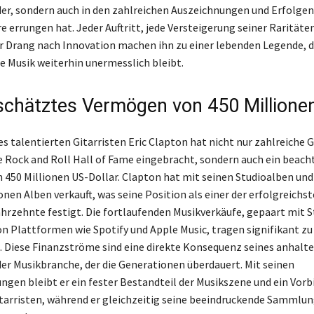
r, sondern auch in den zahlreichen Auszeichnungen und Erfolgen,
e errungen hat. Jeder Auftritt, jede Versteigerung seiner Raritäte
 Drang nach Innovation machen ihn zu einer lebenden Legende, 
ie Musik weiterhin unermesslich bleibt.
schätztes Vermögen von 450 Millionen
des talentierten Gitarristen Eric Clapton hat nicht nur zahlreich
ie Rock and Roll Hall of Fame eingebracht, sondern auch ein beach
450 Millionen US-Dollar. Clapton hat mit seinen Studioalben und
onen Alben verkauft, was seine Position als einer der erfolgreichs
ahrzehnte festigt. Die fortlaufenden Musikverkäufe, gepaart mit 
 Plattformen wie Spotify und Apple Music, tragen signifikant z
 Diese Finanzströme sind eine direkte Konsequenz seines anhalt
 der Musikbranche, der die Generationen überdauert. Mit seinen
ngen bleibt er ein fester Bestandteil der Musikszene und ein Vorbi
arristen, während er gleichzeitig seine beeindruckende Sammlun