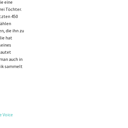
ie eine
rei Töchter.
tzten 450
zählen
, die ihn zu
lie hat
seines
lautet
 man auch in
usik sammelt
e Voice