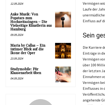
Vermögen wide
12.09.2024
Laufe der Jahr
Anke Musik: Von
unermüdlicher
Popstars zum
Einfluss auf d
Hochzeitssingen – Die
Vielseitige Künstlerin aus
Hamburg
Sein ge
09.09.2024
Maria by Callas – Ein
Die Karriere 
intimer Blick auf die
Ikone der Oper
Einträge in d
23.09.2024
Vermögen von 
über 100 Milli
Studymobile: Für
der letzten J
Klassenarbeit üben
Einnahmen von
04.09.2024
Vermögen bei.
Einflusses in
Veröffentlichu
angehende Git