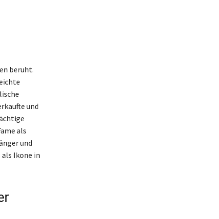
en beruht.
reichte
lische
erkaufte und
rächtige
Fame als
Sänger und
als Ikone in
er