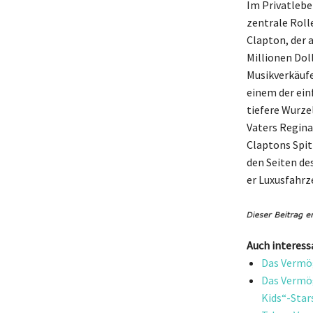
Im Privatlebe
zentrale Roll
Clapton, der 
Millionen Dol
Musikverkäufe
einem der ein
tiefere Wurze
Vaters Reginal
Claptons Spit
den Seiten de
er Luxusfahrz
Auch interess
Das Vermög
Das Vermög
Kids“-Star