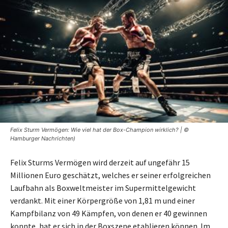
Felix Sturm Vermögen: Wie viel hat der Box-Champion wirklich? | ©
Hamburger Nachrichten)
Felix Sturms Vermögen wird derzeit auf ungefähr 15
Millionen Euro geschätzt, welches er seiner erfolgreichen
Laufbahn als Boxweltmeister im Supermittelgewicht
verdankt. Mit einer Körpergröße von 1,81 m und einer
Kampfbilanz von 49 Kämpfen, von denen er 40 gewinnen
konnte, hat er sich in der Boxszene etablieren können. Im