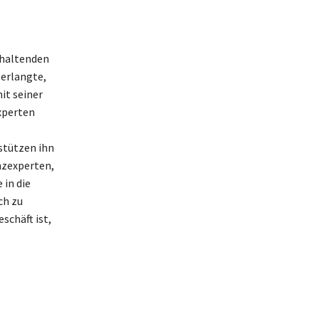
nhaltenden
 erlangte,
it seiner
xperten
stützen ihn
anzexperten,
 in die
ch zu
schäft ist,