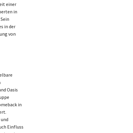
eit einer
perten in
 Sein
s in der
nung von
elbare
h
and Oasis
ruppe
Comeback in
ert.
 und
ch Einfluss