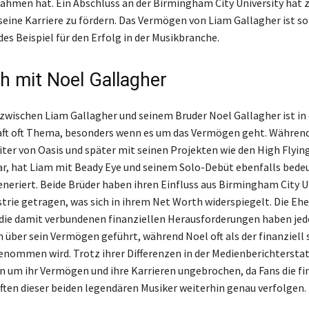
nahmen hat. Ein Abschluss an der Birmingham City University hat
seine Karriere zu fördern. Das Vermögen von Liam Gallagher ist so
es Beispiel für den Erfolg in der Musikbranche.
ch mit Noel Gallagher
 zwischen Liam Gallagher und seinem Bruder Noel Gallagher ist in 
ft oft Thema, besonders wenn es um das Vermögen geht. Während
er von Oasis und später mit seinen Projekten wie den High Flying
ar, hat Liam mit Beady Eye und seinem Solo-Debüt ebenfalls bede
eriert. Beide Brüder haben ihren Einfluss aus Birmingham City Un
strie getragen, was sich in ihrem Net Worth widerspiegelt. Die Eh
die damit verbundenen finanziellen Herausforderungen haben jed
 über sein Vermögen geführt, während Noel oft als der finanziell 
nommen wird. Trotz ihrer Differenzen in der Medienberichtersta
on um ihr Vermögen und ihre Karrieren ungebrochen, da Fans die fi
ten dieser beiden legendären Musiker weiterhin genau verfolgen.