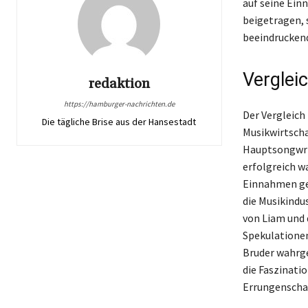
auf seine Ein
beigetragen, 
beeindruckend
Verglei
redaktion
https://hamburger-nachrichten.de
Der Vergleich
Die tägliche Brise aus der Hansestadt
Musikwirtscha
Hauptsongwrit
erfolgreich w
Einnahmen gen
die Musikindu
von Liam und 
Spekulationen
Bruder wahrge
die Faszinati
Errungenschaf