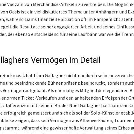
ine Vielzahl von Merchandise-Artikeln zu vertreiben. Die Möglichk
von Oasis ist ein viel diskutiertes Thema unter Anhängern und Ex
n, während Liams finanzielle Situation oft im Rampenlicht steht.
egelt die Resultate seiner engagierten Arbeit und seines Einflusse
er, der ebenso entscheidend für seine Laufbahn war wie die Tren
llaghers Vermögen im Detail
er Rockmusik hat Liam Gallagher nicht nur durch seine unverwechs
e und beeindruckende Bühnenpräsenz beeindruckt, sondern auc
s Vermögen aufgebaut. Als ehemaliges Mitglied der legendären B
n enormen Ticket-Verkäufen und den anhaltenden Erfolgen der G
rotz Differenzen mit seinem Bruder Noel Gallagher hat Liam sein 
 erfolgreich gemeistert und sich als solider Solo-Künstler etabli
inblicke zeigen, dass sein Vermögen aus Albenverkäufen, Tourneen
 stammt, während eine gewissenhafte Verwaltung seines Erbes au