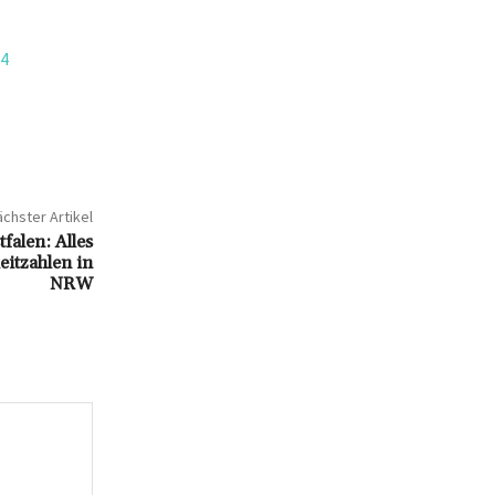
24
chster Artikel
alen: Alles
eitzahlen in
NRW