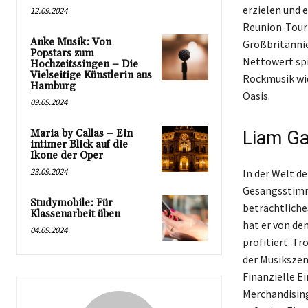
erzielen und e
12.09.2024
Reunion-Tour 
Anke Musik: Von
Großbritannie
Popstars zum
Nettowert spi
Hochzeitssingen – Die
Vielseitige Künstlerin aus
Rockmusik wid
Hamburg
Oasis.
09.09.2024
Maria by Callas – Ein
Liam Ga
intimer Blick auf die
Ikone der Oper
23.09.2024
In der Welt d
Gesangsstimm
Studymobile: Für
beträchtliche
Klassenarbeit üben
hat er von de
04.09.2024
profitiert. T
der Musikszene
Finanzielle E
Merchandising