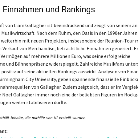
e Einnahmen und Rankings
aft von Liam Gallagher ist beeindruckend und zeugt von seinem a
er Musikwirtschaft. Nach dem Ruhm, den Oasis in den 1990er Jahren
 weiterhin mit neuen Projekten, insbesondere der Reunion-Tour m
 Verkauf von Merchandise, beträchtliche Einnahmen generiert. E
 Vermögen auf mehrere Millionen Euro, was seine erfolgreiche
e und Bühnenpräsenz widerspiegelt. Zahlreiche Musikfans unter
h positiv auf seine aktuellen Rankings auswirkt. Analysen von Fin
Birmingham City University, geben spannende finanzielle Einblicke
nnahmequellen von Gallagher. Zudem zeigt sich, dass er im Verglei
 Noel Gallagher immer noch eine der beliebten Figuren im Rockge
gen weiter stabilisieren dürfte.
ant: