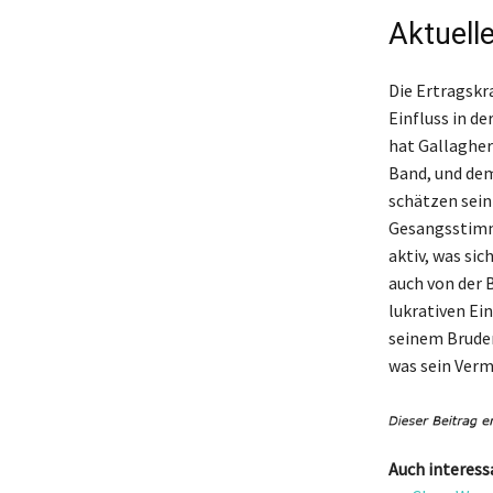
Aktuell
Die Ertragskr
Einfluss in d
hat Gallagher
Band, und dem
schätzen sein
Gesangsstimm
aktiv, was sic
auch von der 
lukrativen Ei
seinem Bruder
was sein Vermö
Auch interess