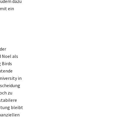
 zudem dazu
mit ein
der
 Noel als
 Birds
utende
iversity in
escheidung
och zu
stabilere
ttung bleibt
nanziellen