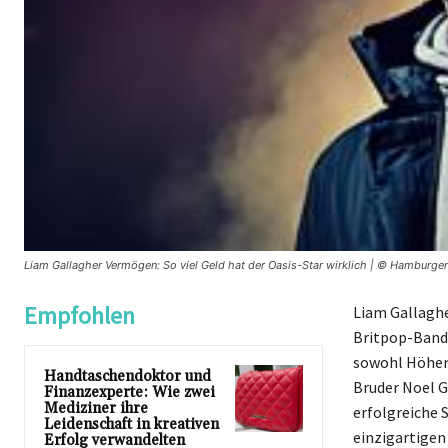
Liam Gallagher Vermögen: So viel Geld hat der Oasis-Star wirklich | © Hamburge
Empfohlen
Liam Gallaghe
Britpop-Band 
sowohl Höhen 
Handtaschendoktor und
Bruder Noel Ga
Finanzexperte: Wie zwei
Mediziner ihre
erfolgreiche S
Leidenschaft in kreativen
einzigartigen
Erfolg verwandelten