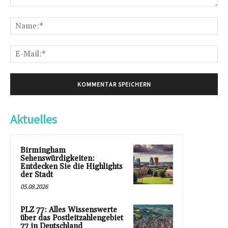
Kommentar:
Na
E-
Mai
Aktuelles
Birmingham
Sehenswürdigkeiten:
Entdecken Sie die Highlights
der Stadt
05.08.2026
PLZ 77: Alles Wissenswerte
über das Postleitzahlengebiet
77 in Deutschland