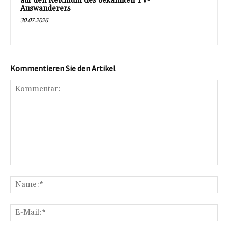
auf den Reichtum des bekannten TV-
Auswanderers
30.07.2026
Kommentieren Sie den Artikel
Kommentar:
Na
E-
Mai