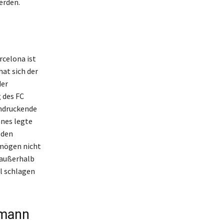
erden.
rcelona ist
at sich der
der
 des FC
indruckende
anes legte
 den
rmögen nicht
 außerhalb
al schlagen
zmann