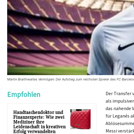
Martin Braithwaites Vermögen: Der Aufstieg zum reichsten Spieler des FC Barcel
Empfohlen
Der Transfer 
als impulsive
das nahende V
Handtaschendoktor und
für Leganés ak
Finanzexperte: Wie zwei
Mediziner ihre
Ablösesumme v
Leidenschaft in kreativen
Messi verstär
Erfolg verwandelten