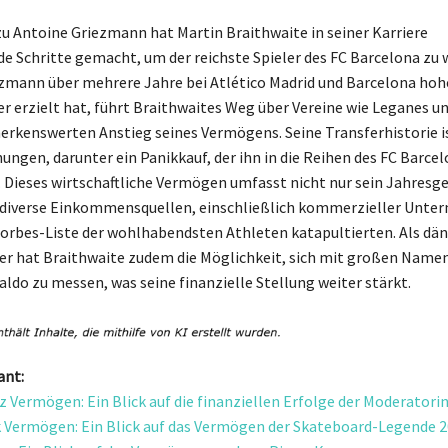
zu Antoine Griezmann hat Martin Braithwaite in seiner Karriere
e Schritte gemacht, um der reichste Spieler des FC Barcelona zu 
mann über mehrere Jahre bei Atlético Madrid und Barcelona hoh
r erzielt hat, führt Braithwaites Weg über Vereine wie Leganes u
rkenswerten Anstieg seines Vermögens. Seine Transferhistorie i
ungen, darunter ein Panikkauf, der ihn in die Reihen des FC Barce
. Dieses wirtschaftliche Vermögen umfasst nicht nur sein Jahresge
 diverse Einkommensquellen, einschließlich kommerzieller Unt
e Forbes-Liste der wohlhabendsten Athleten katapultierten. Als dän
er hat Braithwaite zudem die Möglichkeit, sich mit großen Name
aldo zu messen, was seine finanzielle Stellung weiter stärkt.
ant:
z Vermögen: Ein Blick auf die finanziellen Erfolge der Moderatori
Vermögen: Ein Blick auf das Vermögen der Skateboard-Legende 