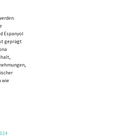
werden.
e
nd Espanyol
st geprägt
lona
halt,
ernehmungen,
ischer
n wie
n
2024