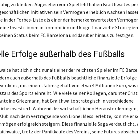
hig zu bleiben. Abgesehen vom Spielfeld haben Braithwaites pe
geschäftlichen Initiativen sein Vermögen erheblich wachsen lasse
le in der Forbes-Liste als einer der bemerkenswertesten Vermöge
 Seine Investitionen in Immobilien und kluge finanzielle Strategie
seinen Status beim FC Barcelona und darüber hinaus zu festigen.
lle Erfolge außerhalb des Fußballs
aite hat sich nicht nur als einer der reichsten Spieler im FC Barc
dern auch außerhalb des Fußballs beachtliche finanzielle Erfolge e
 verdient, mit einem Jahresgehalt von etwa 4 Millionen Euro, was i
tars des Sports einreiht. Wie viele seiner Kollegen, darunter Cris
ntoine Griezmann, hat Braithwaite strategisch in verschiedene
iche investiert. Während der wirtschaftlichen Herausforderungen, 
Klub nach dem Vertragsende von Lionel Messi erlebte, konnte er s
rmögen erfolgreich steigern. Diese finanzielle Saga verdeutlicht, 
aithwaite, trotz der Panikkäufe des Vereins, seine Futures absiche