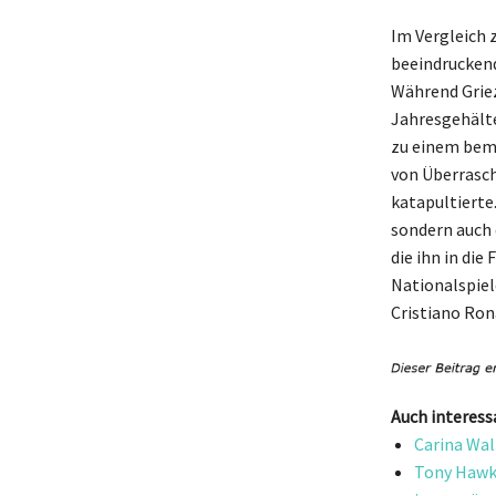
Im Vergleich 
beeindruckend
Während Griez
Jahresgehälte
zu einem beme
von Überrasch
katapultierte
sondern auch
die ihn in di
Nationalspiel
Cristiano Ron
Auch interess
Carina Wal
Tony Hawk 