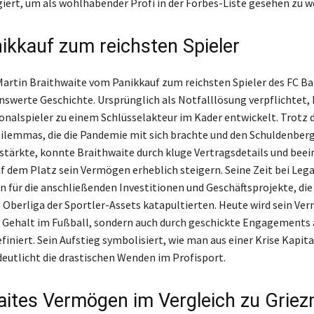
giert, um als wohlhabender Profi in der Forbes-Liste gesehen zu w
ikkauf zum reichsten Spieler
artin Braithwaite vom Panikkauf zum reichsten Spieler des FC Ba
swerte Geschichte. Ursprünglich als Notfalllösung verpflichtet, h
onalspieler zu einem Schlüsselakteur im Kader entwickelt. Trotz 
Dilemmas, die die Pandemie mit sich brachte und den Schuldenberg
stärkte, konnte Braithwaite durch kluge Vertragsdetails und bee
f dem Platz sein Vermögen erheblich steigern. Seine Zeit bei Leg
n für die anschließenden Investitionen und Geschäftsprojekte, die
e Oberliga der Sportler-Assets katapultierten. Heute wird sein Ve
n Gehalt im Fußball, sondern auch durch geschickte Engagements
finiert. Sein Aufstieg symbolisiert, wie man aus einer Krise Kapit
deutlicht die drastischen Wenden im Profisport.
aites Vermögen im Vergleich zu Grie