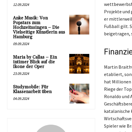
wettbewerbsfä
12.09.2024
Projekte und 
Anke Musik: Von
er mittlerwei
Popstars zum
Fußball gilt.
Hochzeitssingen – Die
Vielseitige Künstlerin aus
beigetragen, 
Hamburg
09.09.2024
Finanzie
Maria by Callas – Ein
intimer Blick auf die
Ikone der Oper
Martin Braithw
23.09.2024
etabliert, son
hat Millionen
Studymobile: Für
Riege der Tops
Klassenarbeit üben
Ronaldo und A
04.09.2024
Geschäftsbere
katalanische 
Wirtschaftsve
Spieler wie Br