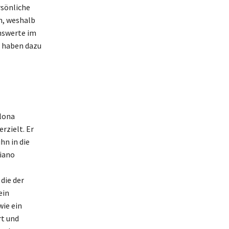
rsönliche
n, weshalb
nswerte im
n haben dazu
elona
rzielt. Er
hn in die
tiano
die der
ein
wie ein
rt und