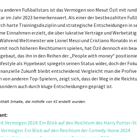
zu anderen Fußballstars ist das Vermögen von Mesut Özil mit rund
lar im Jahr 2023 bemerkenswert. Als einer der bestbezahlten Fußb
urch harte Trainingsdisziplin und strategische Entscheidungen in s
me Einnahmen erzielt, die über lukrative Verträge und Werbetäti
Während Weltmeister wie Lionel Messi und Cristiano Ronaldo in ei
 mit noch höheren Reichtümern spielen, hat Özil dennoch ein bea
ebaut, das ihn in den Reihen der „People with money“ positionier
Lifestyle als Hypebeast spiegeln seinen Status wider, doch der Foku
inanzielle Zukunft bleibt entscheidend. Vergleicht man die Profiv
n von anderen Top-Spielern, zeigt sich, dass der Weg in die Reicht
 sondern auch durch kluge Entscheidungen geprägt ist.
ant:
nt Vermögen 2024: Ein Blick auf den Reichtum des Harry Potter-St
n Vermögen: Ein Blick auf den Reichtum der Comedy-Ikone 2024