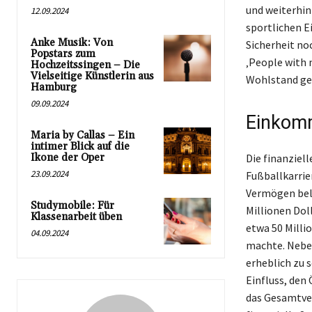
und weiterhin
12.09.2024
sportlichen E
Anke Musik: Von
Sicherheit noc
Popstars zum
‚People with 
Hochzeitssingen – Die
Vielseitige Künstlerin aus
Wohlstand ge
Hamburg
09.09.2024
Einkomm
Maria by Callas – Ein
intimer Blick auf die
Ikone der Oper
Die finanziel
23.09.2024
Fußballkarrier
Vermögen belä
Studymobile: Für
Millionen Doll
Klassenarbeit üben
etwa 50 Milli
04.09.2024
machte. Neben
erheblich zu
Einfluss, den
das Gesamtver