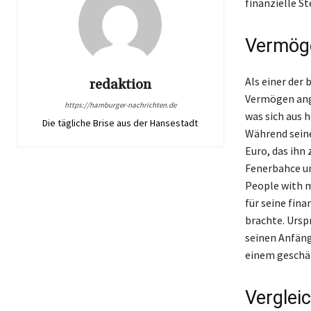
finanzielle S
Vermöge
Als einer der
redaktion
Vermögen ange
https://hamburger-nachrichten.de
was sich aus
Die tägliche Brise aus der Hansestadt
Während seine
Euro, das ihn
Fenerbahce un
People with m
für seine fin
brachte. Ursp
seinen Anfäng
einem geschä
Verglei