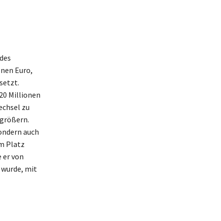
ndes
onen Euro,
setzt.
20 Millionen
echsel zu
rgrößern.
sondern auch
em Platz
 er von
 wurde, mit