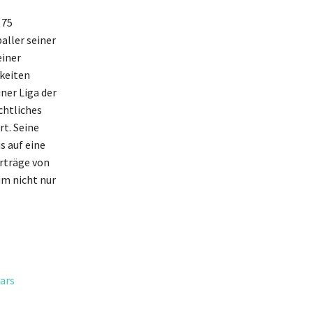
 75
aller seiner
einer
gkeiten
ner Liga der
chtliches
t. Seine
s auf eine
erträge von
um nicht nur
ars