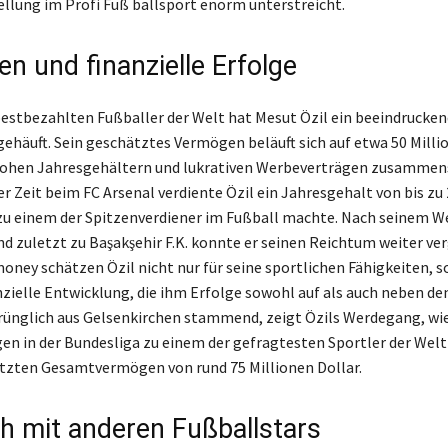
tellung im Profi Fuß ballsport enorm unterstreicht.
n und finanzielle Erfolge
 bestbezahlten Fußballer der Welt hat Mesut Özil ein beeindrucke
häuft. Sein geschätztes Vermögen beläuft sich auf etwa 50 Milli
 hohen Jahresgehältern und lukrativen Werbeverträgen zusammen
r Zeit beim FC Arsenal verdiente Özil ein Jahresgehalt von bis zu 
 zu einem der Spitzenverdiener im Fußball machte. Nach seinem W
d zuletzt zu Başakşehir F.K. konnte er seinen Reichtum weiter ve
oney schätzen Özil nicht nur für seine sportlichen Fähigkeiten, 
anzielle Entwicklung, die ihm Erfolge sowohl auf als auch neben d
rünglich aus Gelsenkirchen stammend, zeigt Özils Werdegang, wie
en in der Bundesliga zu einem der gefragtesten Sportler der Welt
tzten Gesamtvermögen von rund 75 Millionen Dollar.
ch mit anderen Fußballstars