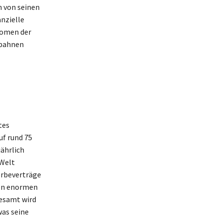
n von seinen
nzielle
änomen der
fbahnen
tes
uf rund 75
jährlich
 Welt
erbeverträge
den enormen
gesamt wird
was seine