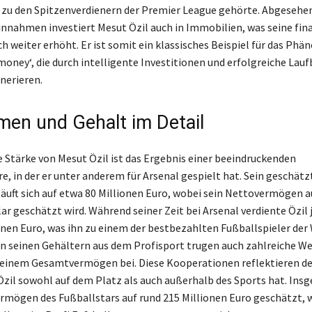
 zu den Spitzenverdienern der Premier League gehörte. Abgesehe
innahmen investiert Mesut Özil auch in Immobilien, was seine fina
h weiter erhöht. Er ist somit ein klassisches Beispiel für das Ph
money‘, die durch intelligente Investitionen und erfolgreiche Lau
nerieren.
en und Gehalt im Detail
le Stärke von Mesut Özil ist das Ergebnis einer beeindruckenden
e, in der er unter anderem für Arsenal gespielt hat. Sein geschätz
uft sich auf etwa 80 Millionen Euro, wobei sein Nettovermögen a
ar geschätzt wird. Während seiner Zeit bei Arsenal verdiente Özil 
onen Euro, was ihn zu einem der bestbezahlten Fußballspieler der
 seinen Gehältern aus dem Profisport trugen auch zahlreiche W
 seinem Gesamtvermögen bei. Diese Kooperationen reflektieren 
 Özil sowohl auf dem Platz als auch außerhalb des Sports hat. Ins
mögen des Fußballstars auf rund 215 Millionen Euro geschätzt, 