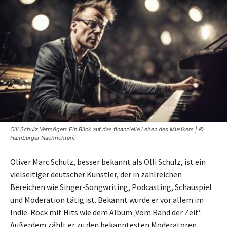
Olli Schulz Vermögen: Ein Blick auf das finanzielle Leben des Musikers | ©
Hamburger Nachrichten)
Oliver Marc Schulz, besser bekannt als Olli Schulz, ist ein
vielseitiger deutscher Künstler, der in zahlreichen
Bereichen wie Singer-Songwriting, Podcasting, Schauspiel
und Moderation tätig ist. Bekannt wurde er vor allem im
Indie-Rock mit Hits wie dem Album ‚Vom Rand der Zeit‘.
Außerdem zählt er zu den bekanntesten Moderatoren