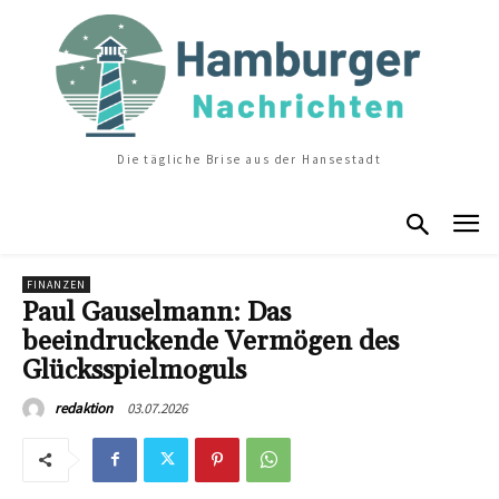
Die tägliche Brise aus der Hansestadt
FINANZEN
Paul Gauselmann: Das
beeindruckende Vermögen des
Glücksspielmoguls
03.07.2026
redaktion