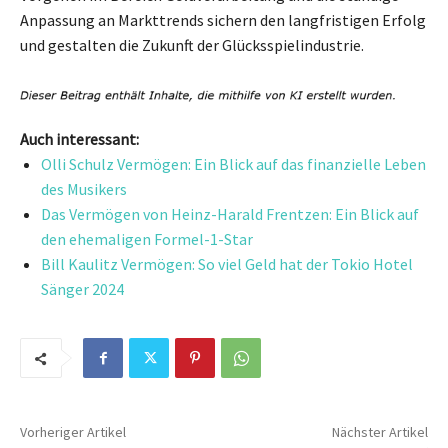
Anpassung an Markttrends sichern den langfristigen Erfolg
und gestalten die Zukunft der Glücksspielindustrie.
Auch interessant:
Olli Schulz Vermögen: Ein Blick auf das finanzielle Leben
des Musikers
Das Vermögen von Heinz-Harald Frentzen: Ein Blick auf
den ehemaligen Formel-1-Star
Bill Kaulitz Vermögen: So viel Geld hat der Tokio Hotel
Sänger 2024
Vorheriger Artikel
Nächster Artikel