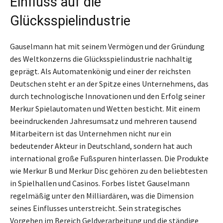
Einfluss auf die
Glücksspielindustrie
Gauselmann hat mit seinem Vermögen und der Gründung
des Weltkonzerns die Glücksspielindustrie nachhaltig
geprägt. Als Automatenkönig und einer der reichsten
Deutschen steht er an der Spitze eines Unternehmens, das
durch technologische Innovationen und den Erfolg seiner
Merkur Spielautomaten und Wetten besticht. Mit einem
beeindruckenden Jahresumsatz und mehreren tausend
Mitarbeitern ist das Unternehmen nicht nur ein
bedeutender Akteur in Deutschland, sondern hat auch
international große Fußspuren hinterlassen. Die Produkte
wie Merkur B und Merkur Disc gehören zu den beliebtesten
in Spielhallen und Casinos. Forbes listet Gauselmann
regelmäßig unter den Milliardären, was die Dimension
seines Einflusses unterstreicht. Sein strategisches
Vorgehen im Bereich Geldverarbeitung und die ständige