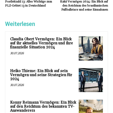
Postleitzahl 13: Alles Wichtige zum
Kaká Vermögen 2024: Ein Blick auf
PLZ-Gebiet 13 in Deutschland
den Reichtum des brasilianischen
Fußballstars und seine Einnahmen
Weiterlesen
Claudia Obert Vermögen: Ein Blick
auf ihr aktuelles Vermögen und ihre
finanzielle Situation 2024
30.07.2026
Heiko Thieme: Ein Blick auf sein
Vermögen und seine Strategien für
2024
30.07.2026
Konny Reimann Vermögen: Ein Blick
auf den Reichtum des bekannten TV-
Auswanderers