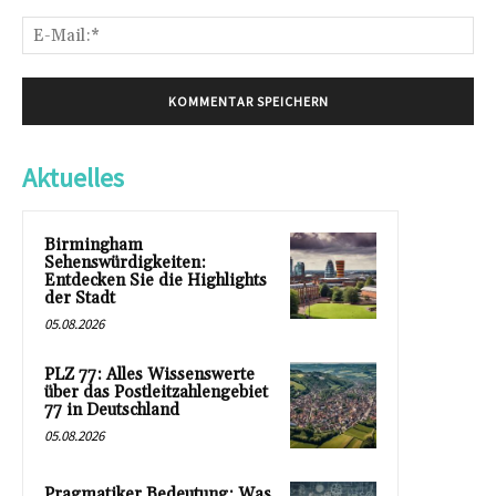
E-
Mai
Aktuelles
Birmingham
Sehenswürdigkeiten:
Entdecken Sie die Highlights
der Stadt
05.08.2026
PLZ 77: Alles Wissenswerte
über das Postleitzahlengebiet
77 in Deutschland
05.08.2026
Pragmatiker Bedeutung: Was