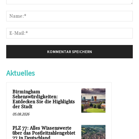
Kommentar:
Na
E-
Mai
Aktuelles
Birmingham
Sehenswürdigkeiten:
Entdecken Sie die Highlights
der Stadt
05.08.2026
PLZ 77: Alles Wissenswerte
über das Postleitzahlengebiet
77 in Deutschland