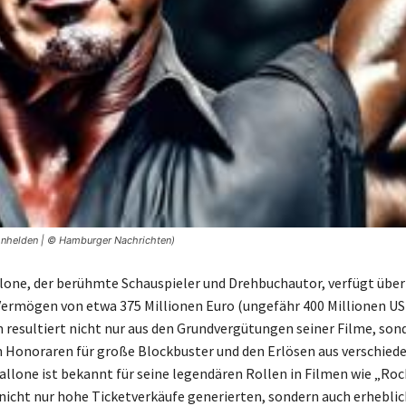
ionhelden | © Hamburger Nachrichten)
llone, der berühmte Schauspieler und Drehbuchautor, verfügt über
ermögen von etwa 375 Millionen Euro (ungefähr 400 Millionen US-
 resultiert nicht nur aus den Grundvergütungen seiner Filme, son
 Honoraren für große Blockbuster und den Erlösen aus verschied
tallone ist bekannt für seine legendären Rollen in Filmen wie „Roc
nicht nur hohe Ticketverkäufe generierten, sondern auch erhebli