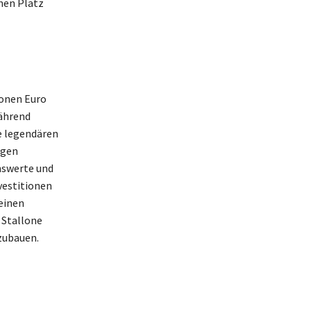
nen Platz
ionen Euro
Während
ne legendären
agen
nswerte und
vestitionen
seinen
 Stallone
zubauen.