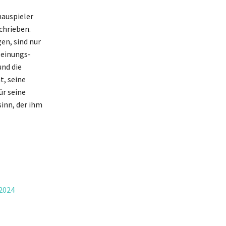
hauspieler
chrieben.
en, sind nur
Meinungs-
nd die
, seine
ür seine
inn, der ihm
2024