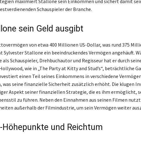
tegien maximiert Stallone sein Einkommen und sichert damit sei
 bestverdienenden Schauspieler der Branche.
llone sein Geld ausgibt
tovermögen von etwa 400 Millionen US-Dollar, was rund 375 Mill
at Sylvester Stallone ein beeindruckendes Vermögen angehäuft. 
re als Schauspieler, Drehbuchautor und Regisseur hat er durch sei
Hollywood, wie in „The Party at Kitty and Stud’s“, beträchtliche G
 investiert einen Teil seines Einkommens in verschiedene Vermöge
was seine finanzielle Sicherheit zusätzlich erhöht. Die klugen In
iger Aspekt seiner finanziellen Strategie, die es ihm ermöglicht, 
bensstil zu führen. Neben den Einnahmen aus seinen Filmen nutzt
eiten außerhalb der Filmindustrie, um sein Vermögen weiter aus
e-Höhepunkte und Reichtum