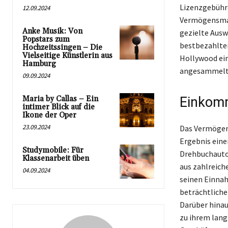
Lizenzgebühr
12.09.2024
Vermögensmag
Anke Musik: Von
gezielte Ausw
Popstars zum
bestbezahlten
Hochzeitssingen – Die
Vielseitige Künstlerin aus
Hollywood ein
Hamburg
angesammelt
09.09.2024
Maria by Callas – Ein
Einkomm
intimer Blick auf die
Ikone der Oper
23.09.2024
Das Vermögen 
Ergebnis eine
Studymobile: Für
Drehbuchautor
Klassenarbeit üben
aus zahlreich
04.09.2024
seinen Einnah
beträchtliche
Darüber hinau
zu ihrem lang