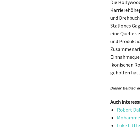
Die Hollywood
Karrierehöhep
und Drehbucha
Stallones Gag
eine Quelle s
und Produktio
Zusammenarbe
Einnahmequelle
ikonischen Ro
geholfen hat,
Auch interess
Robert Dah
Mohammed 
Luke Littl