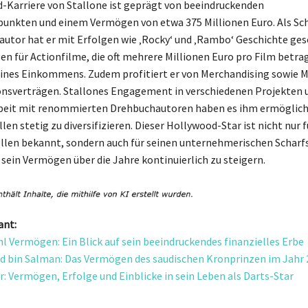
-Karriere von Stallone ist geprägt von beeindruckenden
unkten und einem Vermögen von etwa 375 Millionen Euro. Als Sc
utor hat er mit Erfolgen wie ‚Rocky‘ und ‚Rambo‘ Geschichte ges
en für Actionfilme, die oft mehrere Millionen Euro pro Film betrag
eines Einkommens. Zudem profitiert er von Merchandising sowie 
nsverträgen. Stallones Engagement in verschiedenen Projekten u
it mit renommierten Drehbuchautoren haben es ihm ermöglicht
n stetig zu diversifizieren. Dieser Hollywood-Star ist nicht nur f
llen bekannt, sondern auch für seinen unternehmerischen Scharfs
 sein Vermögen über die Jahre kontinuierlich zu steigern.
ant:
l Vermögen: Ein Blick auf sein beeindruckendes finanzielles Erbe
bin Salman: Das Vermögen des saudischen Kronprinzen im Jahr 
er: Vermögen, Erfolge und Einblicke in sein Leben als Darts-Star