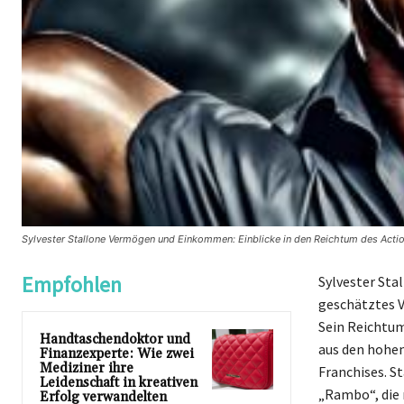
Sylvester Stallone Vermögen und Einkommen: Einblicke in den Reichtum des Act
Empfohlen
Sylvester Sta
geschätztes V
Sein Reichtum
Handtaschendoktor und
aus den hohen
Finanzexperte: Wie zwei
Mediziner ihre
Franchises. S
Leidenschaft in kreativen
„Rambo“, die 
Erfolg verwandelten