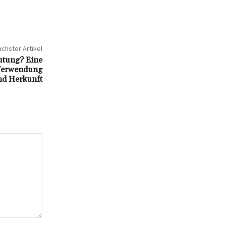
chster Artikel
utung? Eine
 Verwendung
nd Herkunft