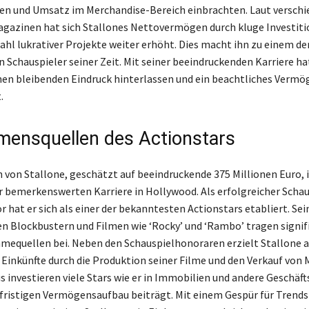
en und Umsatz im Merchandise-Bereich einbrachten. Laut versch
azinen hat sich Stallones Nettovermögen durch kluge Investiti
ahl lukrativer Projekte weiter erhöht. Dies macht ihn zu einem de
 Schauspieler seiner Zeit. Mit seiner beeindruckenden Karriere ha
en bleibenden Eindruck hinterlassen und ein beachtliches Vermö
.
ensquellen des Actionstars
von Stallone, geschätzt auf beeindruckende 375 Millionen Euro, i
r bemerkenswerten Karriere in Hollywood. Als erfolgreicher Schau
 hat er sich als einer der bekanntesten Actionstars etabliert. Se
en Blockbustern und Filmen wie ‘Rocky’ und ‘Rambo’ tragen signif
mequellen bei. Neben den Schauspielhonoraren erzielt Stallone 
 Einkünfte durch die Produktion seiner Filme und den Verkauf von 
s investieren viele Stars wie er in Immobilien und andere Geschäft
fristigen Vermögensaufbau beiträgt. Mit einem Gespür für Trends