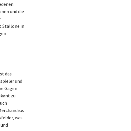
iedenen
onen und die
r
t Stallone in
gen
st das
spieler und
ine Gagen
ikant zu
auch
Merchandise.
sfelder, was
 und