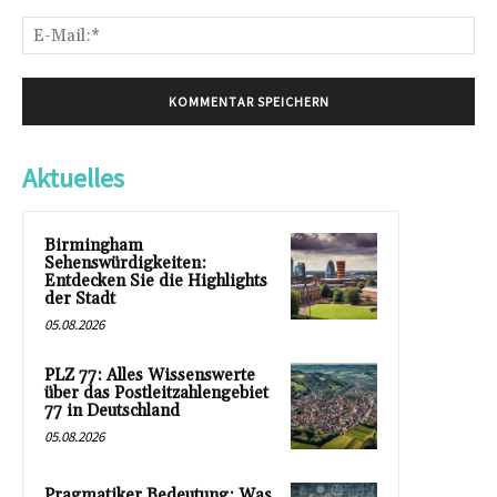
E-
Mai
Aktuelles
Birmingham
Sehenswürdigkeiten:
Entdecken Sie die Highlights
der Stadt
05.08.2026
PLZ 77: Alles Wissenswerte
über das Postleitzahlengebiet
77 in Deutschland
05.08.2026
Pragmatiker Bedeutung: Was