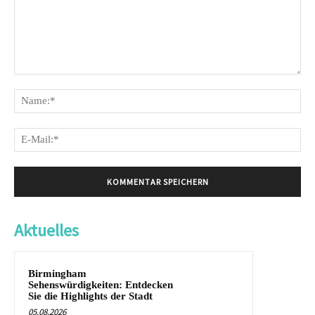
Kommentar:
Na
E-
Mai
Aktuelles
Birmingham
Sehenswürdigkeiten: Entdecken
Sie die Highlights der Stadt
05.08.2026