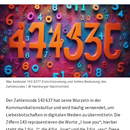
Was bedeutet 143 637? Entschlüsselung und tiefere Bedeutung des
Zahlencodes | © Hamburger Nachrichten)
Der Zahlencode 143 637 hat seine Wurzeln in der
Kommunikationskultur und wird häufig verwendet, um
Liebesbotschaften in digitalen Medien zu übermitteln. Die
Ziffern 143 repräsentieren die Worte „I love you“; hierbei
steht die 1 für „I“, die 4 für „love“ und die 3 für „you“. Diese