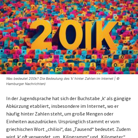
Was bedeutet 200k? Die Bedeutung des 'k' hinter Zahlen im Internet | ©
Hamburger Nachrichten)
In der Jugendsprache hat sich der Buchstabe ‚k‘ als gängige
Abkürzung etabliert, insbesondere im Internet, wo er
häufig hinter Zahlen steht, um große Mengen oder
Einheiten auszudrücken. Ursprünglich stammt er vom
griechischen Wort „chilioi“, das „Tausend“ bedeutet. Zudem
wird ‚k‘ oft verwendet, um „Kilogramm“ und „Kilometer“