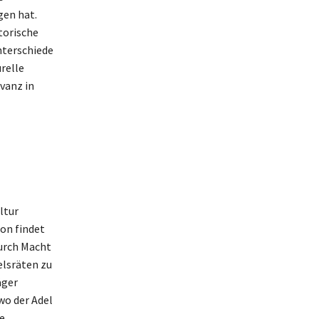
gen hat.
torische
nterschiede
relle
vanz in
ltur
on findet
durch Macht
elsräten zu
äger
wo der Adel
e