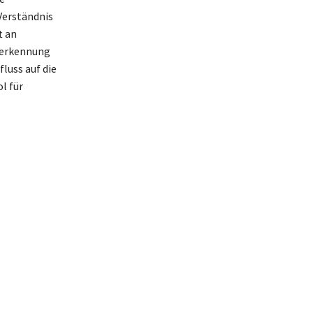
 Verständnis
t an
Anerkennung
luss auf die
l für