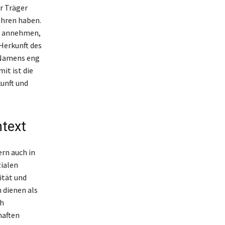
r Träger
ahren haben.
n annehmen,
 Herkunft des
s Namens eng
it ist die
unft und
text
ern auch in
ialen
ität und
n dienen als
ch
haften