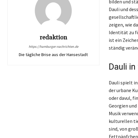
bilden und st
Dauli und dess
gesellschaftl
zeigen, wie d
Identität zu f
redaktion
ist ein Zeiche
https://hamburger-nachrichten.de
ständig verän
Die tägliche Brise aus der Hansestadt
Dauli i
Dauli spielt 
der urbane Ku
oder davul, fi
Georgien und d
Musik verwend
kulturellen t
sind, von gro
Fettnäpfchen