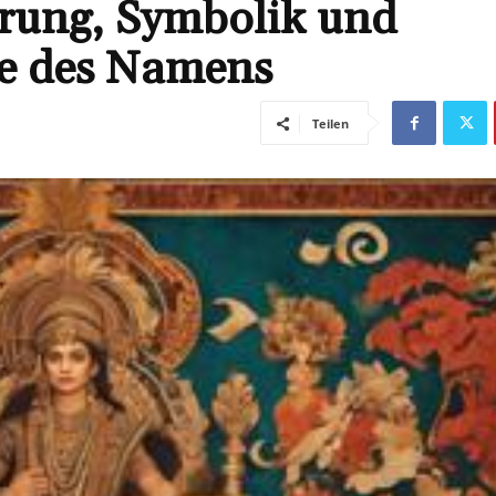
rung, Symbolik und
de des Namens
Teilen