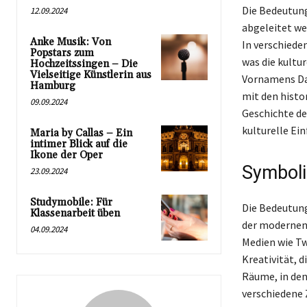
Die Bedeutung
12.09.2024
abgeleitet we
Anke Musik: Von
In verschied
Popstars zum
was die kultur
Hochzeitssingen – Die
Vielseitige Künstlerin aus
Vornamens Dau
Hamburg
mit den histo
09.09.2024
Geschichte de
kulturelle Ein
Maria by Callas – Ein
intimer Blick auf die
Ikone der Oper
Symboli
23.09.2024
Studymobile: Für
Die Bedeutung
Klassenarbeit üben
der modernen 
04.09.2024
Medien wie Tw
Kreativität, d
Räume, in de
verschiedene 