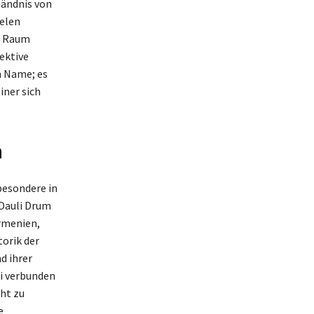
tändnis von
ielen
en Raum
ektive
in Name; es
iner sich
n
besondere in
 Dauli Drum
Armenien,
torik der
d ihrer
li verbunden
cht zu
e