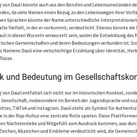
 von Dauli könnte auch aus den Berufen und Lebensumständen de
rden, da viele Namen einen Bezug zu den Lebenswegen ihrer Vorf
enen Sprachen könnte der Name unterschiedliche Interpretatione
elle Vielfalt, in der er vorkommt, verdeutlicht. Ebenso könnte die
li in diesen Wurzeln verwurzelt sein, wobei die Entwicklung de
rischen Gemeinschaften und deren Bedeutungen verbunden ist. Som
s Namens Dauli eine vielschichtige Erzählung über Identität, Herk
flüsse.
k und Bedeutung im Gesellschaftskon
 von Dauli entfaltet sich nicht nur im historischen Kontext, sond
Gesellschaft, insbesondere im Bereich der Jugendsprache und soz
itter, TikTok und Instagram. Dauli steht als Symbol für Authentiz
ie in der Rap-Kultur eine zentrale Rolle spielen. Diese Plattforme
nen Nächstenliebe und Mitgefühl zum Ausdruck kommen, was dur
Zeichen, Abzeichen und Embleme verdeutlicht wird, die Gemeinsc