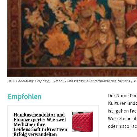
Dauli Bedeutung: Ursprung, Symbolik und kulturelle Hintergründe des Namens | 
Empfohlen
Der Name Daul
Kulturen und 
ist, gehen Fa
Handtaschendoktor und
Wurzeln besi
Finanzexperte: Wie zwei
Mediziner ihre
oder historisc
Leidenschaft in kreativen
Erfolg verwandelten