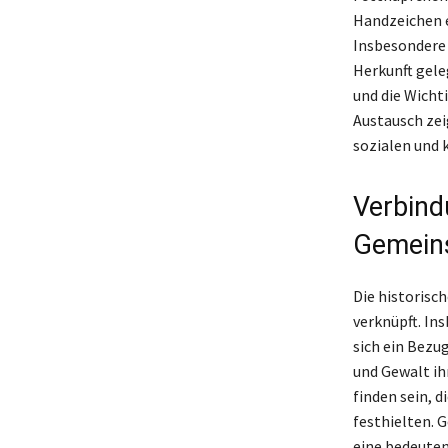
Handzeichen 
Insbesondere i
Herkunft gele
und die Wichti
Austausch zei
sozialen und 
Verbind
Gemein
Die historisc
verknüpft. In
sich ein Bezu
und Gewalt ih
finden sein, d
festhielten. 
eine bedeutend