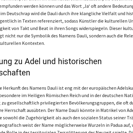
empfunden werden können und das Wort ‚Ja‘ oft andere Bedeutun
m Deutschrap wird die Dauli durch ihre klangliche Vielfalt und his
gentlich in Texten referenziert, sodass Künstler die kulturellen U
gkeit von Takt und Beat in ihren Songs widerspiegeln. Dieser kultu
gt nicht nur die Symbolik des Namens Dauli, sondern auch die Rele
kulturellen Kontexten.
ung zu Adel und historischen
schaften
he Herkunft des Namens Dauli ist eng mit der europäischen Adelsku
sbesondere im Heiligen Römischen Reich und in der deutschen Nati
g zu gesellschaftlich privilegierten Bevölkerungsgruppen, die oft 
re Herrschaft ausübten. Der Name Dauli könnte in Matrikel von Ad
ie sowohl die Zugehörigkeit als auch den sozialen Status seiner Tr
Geografisch weist der Name möglicherweise Wurzeln in Padua auf, 
e Rolle in der territorialen Zersplitterung der Neuzeit spielte. Di