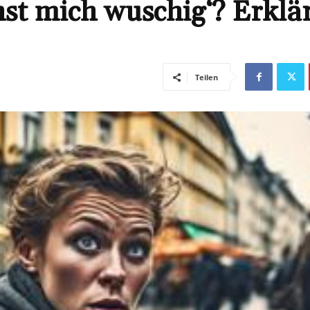
st mich wuschig‘? Erklä
Teilen