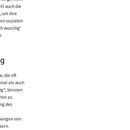
lt auch die
 um ihre
ten sozialen
h wuschig‘
e
ng
 die oft
nal als auch
ig“, können
hin zu
ung des
inungen von
ßern.