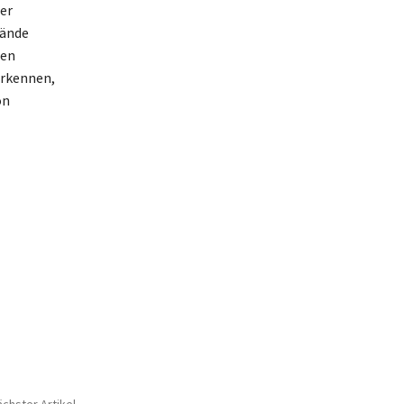
er
tände
len
erkennen,
on