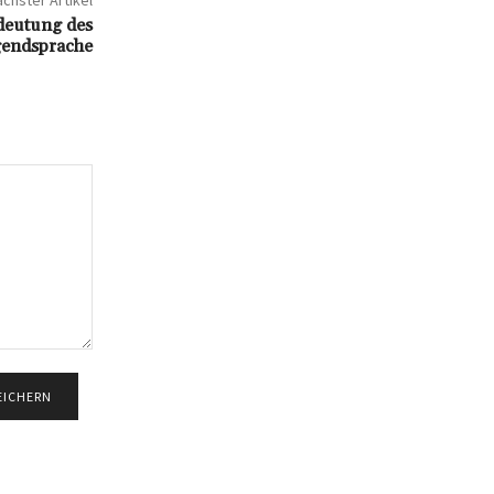
chster Artikel
edeutung des
gendsprache