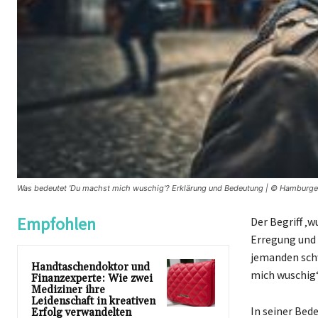
Was bedeutet 'Du machst mich wuschig'? Erklärung und Bedeutung | © Hamburge
Empfohlen
Der Begriff ‚
Erregung und 
jemanden sch
Handtaschendoktor und
mich wuschig“
Finanzexperte: Wie zwei
Mediziner ihre
Leidenschaft in kreativen
In seiner Bed
Erfolg verwandelten