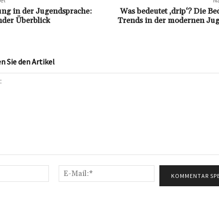
el
Nä
ng in der Jugendsprache:
Was bedeutet ‚drip‘? Die B
der Überblick
Trends in der modernen Ju
 Sie den Artikel
Name:*
E-
Mail:*