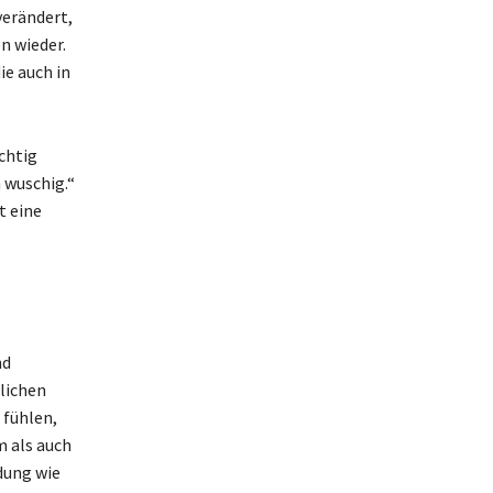
verändert,
n wieder.
ie auch in
chtig
 wuschig.“
t eine
nd
lichen
 fühlen,
 als auch
dung wie