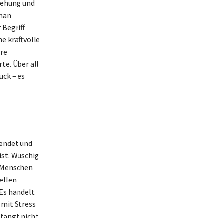
iehung und
 man
 Begriff
e kraftvolle
ere
rte. Über all
uck – es
wendet und
ist. Wuschig
n Menschen
uellen
 Es handelt
 mit Stress
 fängt nicht