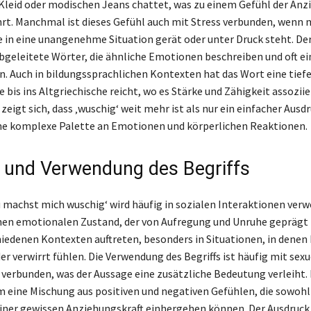
leid oder modischen Jeans chattet, was zu einem Gefühl der Anz
rt. Manchmal ist dieses Gefühl auch mit Stress verbunden, wenn
e in eine unangenehme Situation gerät oder unter Druck steht. Der
bgeleitete Wörter, die ähnliche Emotionen beschreiben und oft ein
. Auch in bildungssprachlichen Kontexten hat das Wort eine tief
 bis ins Altgriechische reicht, wo es Stärke und Zähigkeit assoziie
zeigt sich, dass ‚wuschig‘ weit mehr ist als nur ein einfacher Ausdr
ne komplexe Palette an Emotionen und körperlichen Reaktionen.
 und Verwendung des Begriffs
du machst mich wuschig‘ wird häufig in sozialen Interaktionen ver
nen emotionalen Zustand, der von Aufregung und Unruhe geprägt 
hiedenen Kontexten auftreten, besonders in Situationen, in dene
er verwirrt fühlen. Die Verwendung des Begriffs ist häufig mit sex
verbunden, was der Aussage eine zusätzliche Bedeutung verleiht.
um eine Mischung aus positiven und negativen Gefühlen, die sowohl
einer gewissen Anziehungskraft einhergehen können. Der Ausdruck