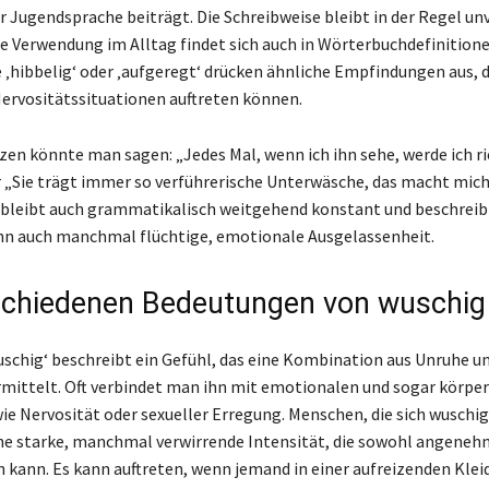
r Jugendsprache beiträgt. Die Schreibweise bleibt in der Regel un
ge Verwendung im Alltag findet sich auch in Wörterbuchdefinitione
‚hibbelig‘ oder ‚aufgeregt‘ drücken ähnliche Empfindungen aus, d
Nervositätssituationen auftreten können.
tzen könnte man sagen: „Jedes Mal, wenn ich ihn sehe, werde ich ri
 „Sie trägt immer so verführerische Unterwäsche, das macht mich
f bleibt auch grammatikalisch weitgehend konstant und beschreib
nn auch manchmal flüchtige, emotionale Ausgelassenheit.
schiedenen Bedeutungen von wuschig
wuschig‘ beschreibt ein Gefühl, das eine Kombination aus Unruhe u
mittelt. Oft verbindet man ihn mit emotionalen und sogar körper
ie Nervosität oder sexueller Erregung. Menschen, die sich wuschig
e starke, manchmal verwirrende Intensität, die sowohl angenehm
n kann. Es kann auftreten, wenn jemand in einer aufreizenden Klei