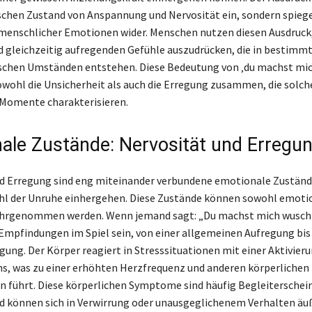
schen Zustand von Anspannung und Nervosität ein, sondern spiege
enschlicher Emotionen wider. Menschen nutzen diesen Ausdruck,
d gleichzeitig aufregenden Gefühle auszudrücken, die in bestimm
schen Umständen entstehen. Diese Bedeutung von ‚du machst mic
owohl die Unsicherheit als auch die Erregung zusammen, die solch
Momente charakterisieren.
ale Zustände: Nervosität und Erregu
d Erregung sind eng miteinander verbundene emotionale Zustände,
l der Unruhe einhergehen. Diese Zustände können sowohl emotio
ahrgenommen werden. Wenn jemand sagt: „Du machst mich wusch
Empfindungen im Spiel sein, von einer allgemeinen Aufregung bis 
gung. Der Körper reagiert in Stresssituationen mit einer Aktivier
, was zu einer erhöhten Herzfrequenz und anderen körperlichen
 führt. Diese körperlichen Symptome sind häufig Begleitersche
d können sich in Verwirrung oder unausgeglichenem Verhalten äu