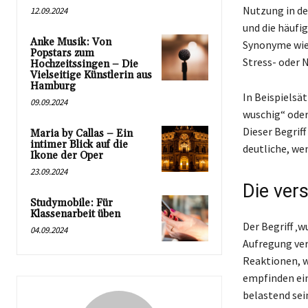
Nutzung in de
12.09.2024
und die häufi
Anke Musik: Von
Synonyme wie 
Popstars zum
Stress- oder 
Hochzeitssingen – Die
Vielseitige Künstlerin aus
Hamburg
In Beispielsä
09.09.2024
wuschig“ oder
Dieser Begrif
Maria by Callas – Ein
intimer Blick auf die
deutliche, we
Ikone der Oper
23.09.2024
Die ver
Studymobile: Für
Klassenarbeit üben
Der Begriff ‚
04.09.2024
Aufregung ver
Reaktionen, w
empfinden ein
belastend sei