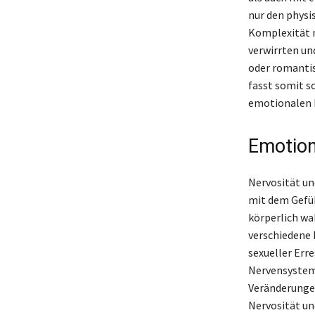
nur den physi
Komplexität m
verwirrten un
oder romanti
fasst somit s
emotionalen 
Emotion
Nervosität un
mit dem Gefüh
körperlich w
verschiedene 
sexueller Erre
Nervensystems
Veränderungen
Nervosität un