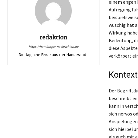
einem engen K
Aufregung füh
beispielsweis
wuschig hat a
Wirkung haben
redaktion
Bedeutung, die
https://hamburger-nachrichten.de
diese Aspekte 
Die tägliche Brise aus der Hansestadt
verkörpert ei
Kontext
Der Begriff ‚
beschreibt ei
kann in versc
sich nervös od
Anspielungen 
sich hierbei 
als auch mit 