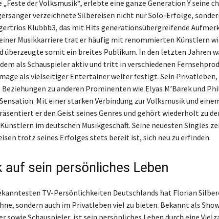
e „Feste der Volksmusik“, erlebte eine ganze Generation Y seine 
agersänger verzeichnete Silbereisen nicht nur Solo-Erfolge, sonder
agertrios Klubbb3, das mit Hits generationsübergreifende Aufme
 seiner Musikkarriere trat er häufig mit renommierten Künstlern w
nd überzeugte somit ein breites Publikum. In den letzten Jahren w
udem als Schauspieler aktiv und tritt in verschiedenen Fernsehpro
Image als vielseitiger Entertainer weiter festigt. Sein Privatleben,
h Beziehungen zu anderen Prominenten wie Elyas M’Barek und Phi
r Sensation. Mit einer starken Verbindung zur Volksmusik und eine
äsentiert er den Geist seines Genres und gehört wiederholt zu de
Künstlern im deutschen Musikgeschäft. Seine neuesten Singles ze
eisen trotz seines Erfolges stets bereit ist, sich neu zu erfinden.
k auf sein persönliches Leben
bekanntesten TV-Persönlichkeiten Deutschlands hat Florian Silber
ühne, sondern auch im Privatleben viel zu bieten. Bekannt als Sho
r sowie Schauspieler, ist sein persönliches Leben durch eine Vielz