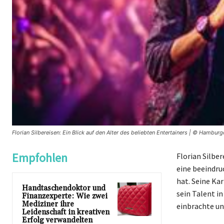
Florian Silbereisen: Ein Blick auf den Alter des beliebten Entertainers | © Hambur
Empfohlen
Florian Silbe
eine beeindru
hat. Seine Ka
Handtaschendoktor und
sein Talent i
Finanzexperte: Wie zwei
Mediziner ihre
einbrachte un
Leidenschaft in kreativen
Erfolg verwandelten