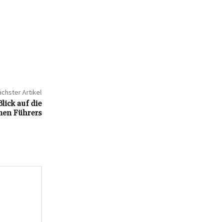
chster Artikel
lick auf die
hen Führers