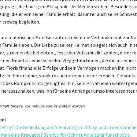
eprägt, die häufig im Blickpunkt der Medien stehen. Besonders auf
ung, die er von seiner Familie erhält, darunter auch seine Schwest
riereweg begleiten.
am malerischen Mondsee unterstreicht die Verbundenheit zur Na
 Familienleben. Die Liebe zu seiner Heimat spiegelt sich auch in s
er, zu denen die beliebten „Feste der Volksmusik“ zählen, die er 
rmen Nebel ist eine der vielen Weggefährtinnen, die ihn in seiner
at. Floris finanzielle Erfolge und sein Vermögen machen ihn nicht
zten Entertainer, sondern auch zu einer inspirierenden Persönlic
rotz des Rampenlichts gelingt es ihm, sein Privatleben weitestgeh
t herauszuhalten, was ihn für seine Anhänger umso interessanter
ant:
et bg? Die Bedeutung der Abkürzung im Alltag und in der Sprache
 man eine Krawatte? Schritt-für-Schritt Anleitung für stilvolle