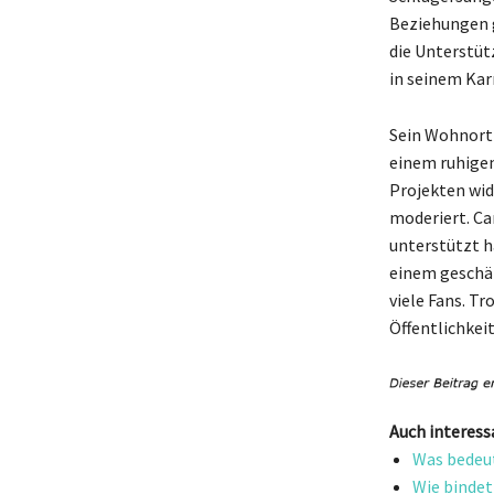
Beziehungen g
die Unterstütz
in seinem Kar
Sein Wohnort 
einem ruhigen
Projekten wid
moderiert. Ca
unterstützt h
einem geschät
viele Fans. T
Öffentlichkei
Auch interess
Was bedeut
Wie bindet