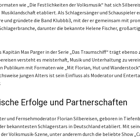
ormaten wie „Die Festlichkeiten der Volksmusik“ hat sich Silbereis
 Musiklandschaft etabliert. Als Schlagersänger und Schauspieler e
re und gründete die Band Klubbb3, mit der er gemeinsam mit pr
Schlagerbranche, darunter die bekannte Helene Fischer, großarti
ls Kapitän Max Parger in der Serie „Das Traumschiff“ trägt ebenso
bereisen versteht es meisterhaft, Musik und Unterhaltung zu verei
in Publikum mit Formaten wie „Mit Florian, Hut und Wanderstock“
chsweise jungen Alters ist sein Einfluss als Moderator und Enterta
.
ische Erfolge und Partnerschaften
r und Fernsehmoderator Florian Silbereisen, geboren in Tiefenb
r der bekanntesten Schlagerstars in Deutschland etabliert. Mit sei
 der Volksmusik-Szene, unter anderem durch die beliebte Show „