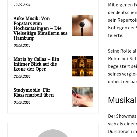
Mit eigenen F
12.09.2024
der deutschen
Anke Musik: Von
sein Repertoi
Popstars zum
Kollegen der 
Hochzeitssingen – Die
Vielseitige Künstlerin aus
feierte.
Hamburg
09.09.2024
Seine Rolle a
Ruhm bei. Sil
Maria by Callas – Ein
intimer Blick auf die
begeistert se
Ikone der Oper
seines verglei
23.09.2024
unbestreitbar
Studymobile: Für
Klassenarbeit üben
Musikal
04.09.2024
Der Showmaste
sich als eine
Durchbruch in