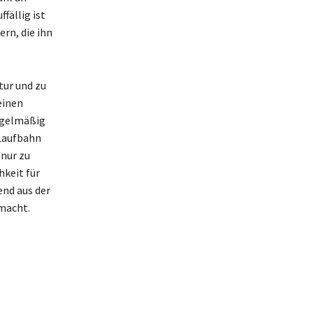
fällig ist
ern, die ihn
tur und zu
einen
regelmäßig
 Laufbahn
 nur zu
hkeit für
end aus der
 macht.