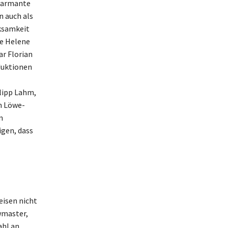
charmante
n auch als
rksamkeit
ie Helene
ar Florian
duktionen
lipp Lahm,
m Löwe-
n
igen, dass
eisen nicht
wmaster,
ahl an