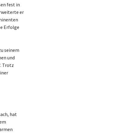
en fest in
rweiterte er
ominenten
ge Erfolge
 zu seinem
nen und
. Trotz
iner
ach, hat
nem
Carmen