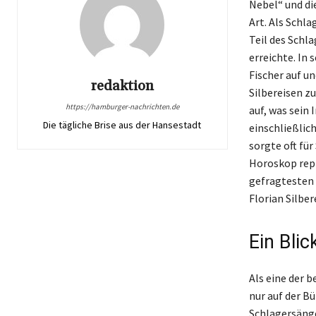
Nebel“ und di
Art. Als Schl
Teil des Schl
erreichte. In
Fischer auf u
redaktion
Silbereisen z
https://hamburger-nachrichten.de
auf, was sein 
Die tägliche Brise aus der Hansestadt
einschließlic
sorgte oft fü
Horoskop repr
gefragtesten 
Florian Silber
Ein Blic
Als eine der 
nur auf der B
Schlagersänge