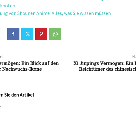
nknoten
ung von Shounen Anime: Alles, was Sie wissen müssen
el
Nä
rmögen: Ein Blick auf den
Xi Jinpings Vermögen: Ein B
r Nachwuchs-Ikone
Reichtümer des chinesisc
 Sie den Artikel