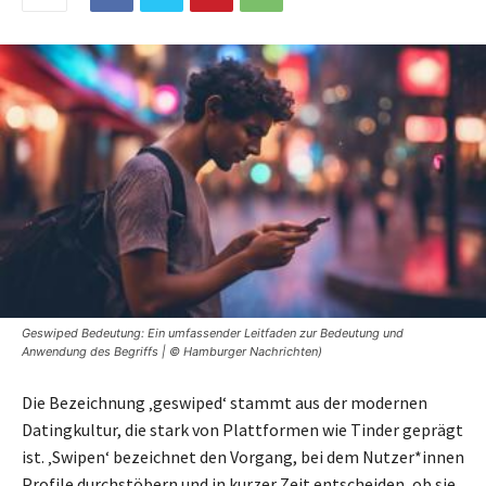
Geswiped Bedeutung: Ein umfassender Leitfaden zur Bedeutung und
Anwendung des Begriffs | © Hamburger Nachrichten)
Die Bezeichnung ‚geswiped‘ stammt aus der modernen
Datingkultur, die stark von Plattformen wie Tinder geprägt
ist. ‚Swipen‘ bezeichnet den Vorgang, bei dem Nutzer*innen
Profile durchstöbern und in kurzer Zeit entscheiden, ob sie