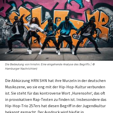
Die Bedeutung von hrnshn: Eine eingehende Analyse des Begriffs | ©
Hamburger Nachrichten)
Die Abkürzung HRN SHN hat ihre Wurzeln in der deutschen
Musikszene, wo sie eng mit der Hip-Hop-Kultur verbunden
ist. Sie steht für das kontroverse Wort ‚Hurensohn‘, das oft
in provokativen Rap-Texten zu finden ist. Insbesondere das
Hip-Hop-Trio 257ers hat diesen Begriff in der Jugendkultur
bekannt gemacht. Der Ausdruck wird häufig in