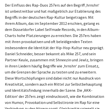
Der Einfluss des Rap-Duos 257ers auf den Begriff ‚hrnshn‘
ist unbestreitbar und hat maßgeblich zur Etablierung des
Begriffs in der deutschen Rap-Kultur beigetragen. Mit
ihrem Album, das im September 2012 erschien, gelang es
dem Düsseldorfer Label Selfmade Records, in den Album-
Charts hohe Platzierungen zu erreichen. Die 257ers haben
mit ihren provokativen und oft beleidigenden Texten
insbesondere die Identität der Hip-Hop-Kultur neu geprägt.
Daniel Schneider, besser bekannt als Mike 257, und sein
Partner Keule, zusammen mit Shneezin und Jewlz, bringen
in ihren Liedern häufig Begriffe wie ‚hrnshn‘ zum Einsatz,
um die Grenzen der Sprache zu testen und zu erweitern.
Diese Wortschöpfungen sind dabei nicht nur Ausdruck von
Kreativität, sondern auch ein Mittel zur Selbstbehauptung
und Identitätsfindung innerhalb der Szene. Die ‚AKK-
Edition‘ der 257ers zeigt eindrucksvoll, wie die Kombination
von Humor, Provokation und Selbstironie im Rap für eine
Verbindung zu den Hörern sorgt. Gleichzeitig spiegelt sie