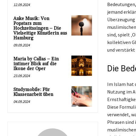
Bedeutungen, 
12.09.2024
jemand erklärt
Anke Musik: Von
Überzeugung a
Popstars zum
muslimischen 
Hochzeitssingen – Die
Vielseitige Künstlerin aus
sind, spielt ‚
Hamburg
kollektiven G
09.09.2024
und verstärkt 
Maria by Callas – Ein
intimer Blick auf die
Die Bed
Ikone der Oper
23.09.2024
Im Islam hat 
Studymobile: Für
Nutzung im Al
Klassenarbeit üben
Ernsthaftigke
04.09.2024
Diese Formuli
verwendet, wa
Phrasen sind 
muslimischen 