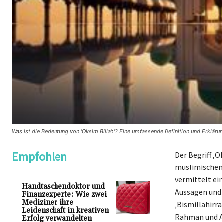
Was ist die Bedeutung von 'Oksim Billah'? Eine umfassende Definition und Erklär
Empfohlen
Der Begriff ‚O
muslimischen 
vermittelt ein
Handtaschendoktor und
Aussagen und 
Finanzexperte: Wie zwei
Mediziner ihre
‚Bismillahirr
Leidenschaft in kreativen
Rahman und Ar
Erfolg verwandelten