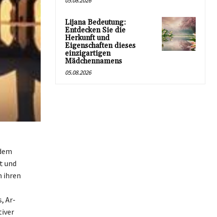
05.08.2026
Lijana Bedeutung:
Entdecken Sie die
Herkunft und
Eigenschaften dieses
einzigartigen
Mädchennamens
05.08.2026
 dem
t und
n ihren
, Ar-
tiver