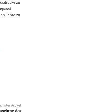
Ausdrücke zu
gepasst
hen Lehre zu
e
chster Artikel
sselung des