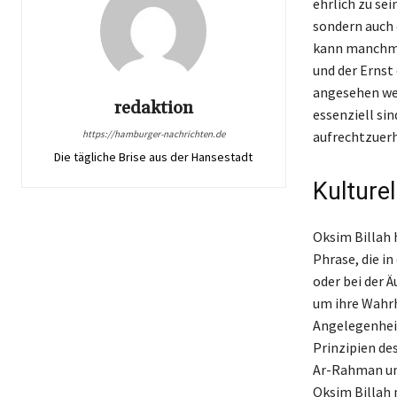
ehrlich zu sei
sondern auch 
kann manchma
und der Ernst 
angesehen wer
redaktion
essenziell si
aufrechtzuerh
https://hamburger-nachrichten.de
Die tägliche Brise aus der Hansestadt
Kulture
Oksim Billah 
Phrase, die i
oder bei der 
um ihre Wahrh
Angelegenheit
Prinzipien de
Ar-Rahman un
Oksim Billah 