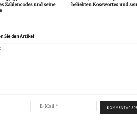
s Zahlencodes und seine
beliebten Kosewortes und sei
e
 Sie den Artikel
Name:*
E-
Mail:*