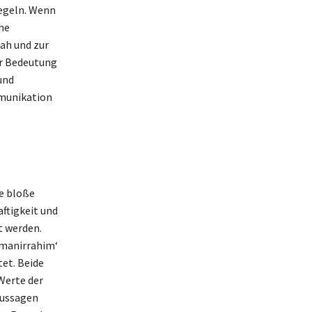
iegeln. Wenn
che
ah und zur
er Bedeutung
und
mmunikation
ie bloße
ftigkeit und
t werden.
hmanirrahim‘
et. Beide
Werte der
Aussagen