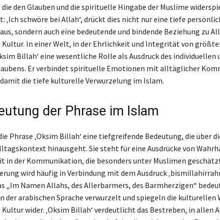
die den Glauben und die spirituelle Hingabe der Muslime widersp
: ‚Ich schwöre bei Allah‘, drückt dies nicht nur eine tiefe persönli
us, sondern auch eine bedeutende und bindende Beziehung zu All
Kultur. In einer Welt, in der Ehrlichkeit und Integrität von größt
Oksim Billah‘ eine wesentliche Rolle als Ausdruck des individuellen 
laubens. Er verbindet spirituelle Emotionen mit alltäglicher Ko
damit die tiefe kulturelle Verwurzelung im Islam.
eutung der Phrase im Islam
die Phrase ‚Oksim Billah‘ eine tiefgreifende Bedeutung, die über d
ltagskontext hinausgeht. Sie steht für eine Ausdrücke von Wahrha
it in der Kommunikation, die besonders unter Muslimen geschätz
erung wird häufig in Verbindung mit dem Ausdruck ‚bismillahirra
s „Im Namen Allahs, des Allerbarmers, des Barmherzigen“ bedeut
in der arabischen Sprache verwurzelt und spiegeln die kulturellen 
Kultur wider. ‚Oksim Billah‘ verdeutlicht das Bestreben, in allen 