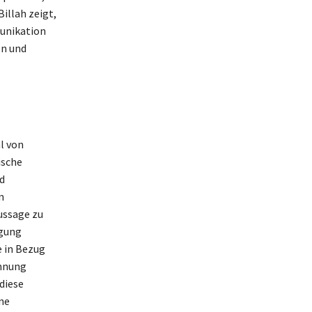
illah zeigt,
munikation
en und
l von
ische
d
n
ussage zu
igung
e in Bezug
ennung
diese
ne