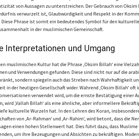
tizität von Aussagen zu unterstreichen. Der Gebrauch von Oksim B
Bedürfnis verwurzelt ist, Glaubwürdigkeit und Respekt in der Kom
 Diese Phrase ist somit ein bedeutendes Symbol für den kulturell
Zusammenhalt in der muslimischen Gemeinschaft.
 Interpretationen und Umgang
en muslimischen Kultur hat die Phrase ‚Oksim Billah‘ eine Vielzah
nen und Verwendungen gefunden. Diese sind nicht nur auf die arab
ränkt, sondern spiegeln auch das Streben nach Wahrhaftigkeit un
t in der heutigen Gesellschaft wider. Während ‚Oksim Billah‘ oft i
Konversationen verwendet wird, um die ernste Bestätigung einer A
, wird ‚Vallah Billah‘ als eine ähnliche, aber informellere Bekräft
tiefe kulturelle Wurzeln hat. In den Lehren des Koran, insbesonder
schaften von ‚Ar-Rahman‘ und ‚Ar-Rahim‘, wird betont, dass die N
sagen einen hohen Stellenwert hat. Dies führt dazu, dass Muslime 
nden, um ihre Bezeugungen und Absichten zu bekräftigen. Moder