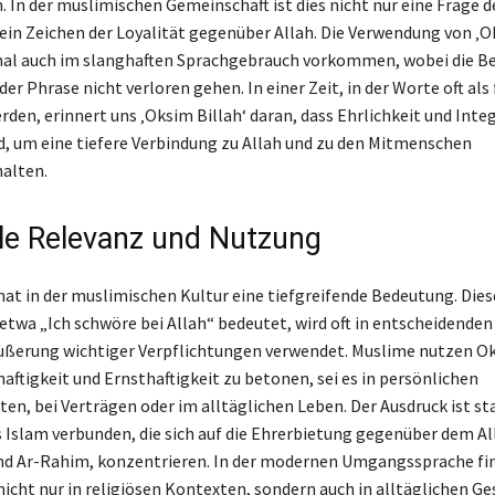
n. In der muslimischen Gemeinschaft ist dies nicht nur eine Frage 
ein Zeichen der Loyalität gegenüber Allah. Die Verwendung von ‚O
l auch im slanghaften Sprachgebrauch vorkommen, wobei die B
der Phrase nicht verloren gehen. In einer Zeit, in der Worte oft als
den, erinnert uns ‚Oksim Billah‘ daran, dass Ehrlichkeit und Integ
nd, um eine tiefere Verbindung zu Allah und zu den Mitmenschen
alten.
lle Relevanz und Nutzung
hat in der muslimischen Kultur eine tiefgreifende Bedeutung. Dies
n etwa „Ich schwöre bei Allah“ bedeutet, wird oft in entscheiden
Äußerung wichtiger Verpflichtungen verwendet. Muslime nutzen Ok
aftigkeit und Ernsthaftigkeit zu betonen, sei es in persönlichen
en, bei Verträgen oder im alltäglichen Leben. Der Ausdruck ist st
s Islam verbunden, die sich auf die Ehrerbietung gegenüber dem A
d Ar-Rahim, konzentrieren. In der modernen Umgangssprache fin
nicht nur in religiösen Kontexten, sondern auch in alltäglichen G