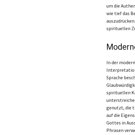
um die Authen
wie tief das 
auszudrücken.
spirituellen 
Moderne
In der modern
Interpretatio
Sprache besch
Glaubwürdigkei
spirituellen 
unterstreichen
genutzt, die 
auf die Eigen
Gottes in Aus
Phrasen verwe