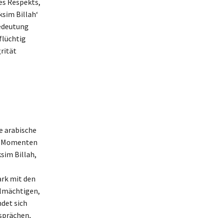
des Respekts,
ksim Billah‘
edeutung
 flüchtig
rität
e arabische
den Momenten
sim Billah,
ark mit den
llmächtigen,
det sich
esprächen,