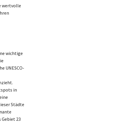
e wertvolle
ahren
ine wichtige
ie
sche UNESCO-
nzieht.
tspots in
eine
ieser Städte
gnante
s Gebiet 23