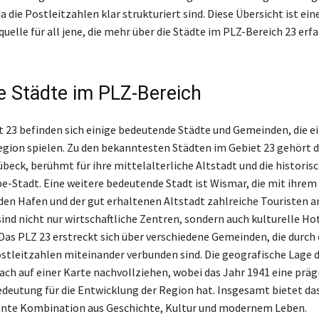
a die Postleitzahlen klar strukturiert sind. Diese Übersicht ist ein
uelle für all jene, die mehr über die Städte im PLZ-Bereich 23 erf
e Städte im PLZ-Bereich
 23 befinden sich einige bedeutende Städte und Gemeinden, die e
Region spielen. Zu den bekanntesten Städten im Gebiet 23 gehört d
beck, berühmt für ihre mittelalterliche Altstadt und die histori
e-Stadt. Eine weitere bedeutende Stadt ist Wismar, die mit ihrem
en Hafen und der gut erhaltenen Altstadt zahlreiche Touristen a
sind nicht nur wirtschaftliche Zentren, sondern auch kulturelle Ho
Das PLZ 23 erstreckt sich über verschiedene Gemeinden, die durch 
ostleitzahlen miteinander verbunden sind. Die geografische Lage d
nfach auf einer Karte nachvollziehen, wobei das Jahr 1941 eine prä
edeutung für die Entwicklung der Region hat. Insgesamt bietet da
ante Kombination aus Geschichte, Kultur und modernem Leben.