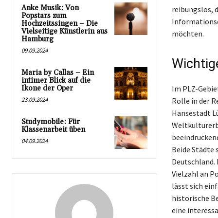
Anke Musik: Von
reibungslos, d
Popstars zum
Informationsq
Hochzeitssingen – Die
Vielseitige Künstlerin aus
möchten.
Hamburg
09.09.2024
Wichtig
Maria by Callas – Ein
intimer Blick auf die
Ikone der Oper
Im PLZ-Gebiet
23.09.2024
Rolle in der 
Hansestadt Lü
Studymobile: Für
Weltkulturerb
Klassenarbeit üben
beeindruckend
04.09.2024
Beide Städte 
Deutschland. 
Vielzahl an P
lässt sich ei
historische B
eine interess