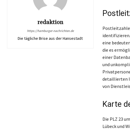
Postlei
redaktion
Postleitzahle
https://hamburger-nachrichten.de
identifiziere
Die tägliche Brise aus der Hansestadt
eine bedeuten
die es ermögli
einer Datenba
und unkompliz
Privatpersone
detaillierten
von Dienstlei
Karte d
Die PLZ 23 um
Lübeck und Wi