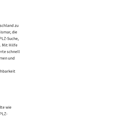
schland zu
ismar, die
 PLZ-Suche,
 Mit Hilfe
rte schnell
hmen und
chbarkeit
dte wie
 PLZ-