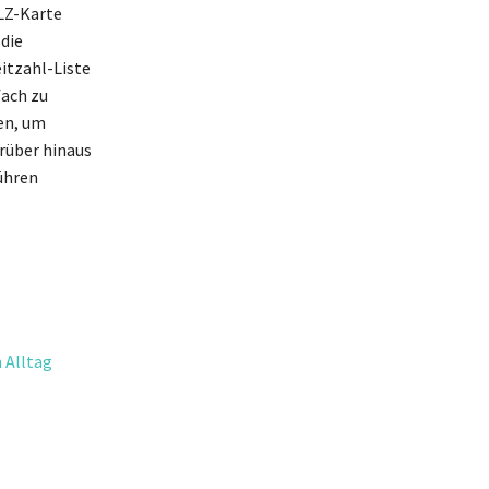
PLZ-Karte
 die
itzahl-Liste
fach zu
en, um
arüber hinaus
führen
 Alltag