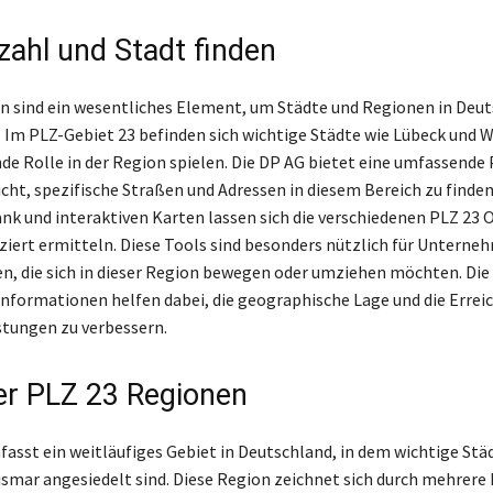
tzahl und Stadt finden
n sind ein wesentliches Element, um Städte und Regionen in Deut
n. Im PLZ-Gebiet 23 befinden sich wichtige Städte wie Lübeck und W
de Rolle in der Region spielen. Die DP AG bietet eine umfassende
cht, spezifische Straßen und Adressen in diesem Bereich zu finden.
nk und interaktiven Karten lassen sich die verschiedenen PLZ 23 O
iert ermitteln. Diese Tools sind besonders nützlich für Unterne
n, die sich in dieser Region bewegen oder umziehen möchten. Die
 Informationen helfen dabei, die geographische Lage und die Errei
stungen zu verbessern.
er PLZ 23 Regionen
fasst ein weitläufiges Gebiet in Deutschland, in dem wichtige Stä
smar angesiedelt sind. Diese Region zeichnet sich durch mehrere