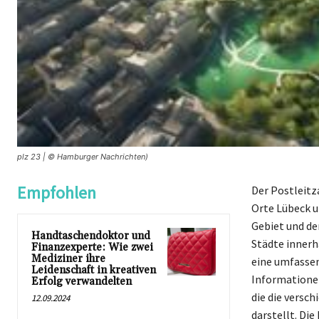
plz 23 | © Hamburger Nachrichten)
Empfohlen
Der Postleitz
Orte Lübeck u
Gebiet und de
Handtaschendoktor und
Städte innerh
Finanzexperte: Wie zwei
Mediziner ihre
eine umfassen
Leidenschaft in kreativen
Informationen
Erfolg verwandelten
die die versc
12.09.2024
darstellt. Di