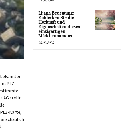
05.08.2026
Lijana Bedeutung:
Entdecken Sie die
Herkunft und
Eigenschaften dieses
einzigartigen
Mädchennamens
05.08.2026
e bekannten
sem PLZ-
bestimmte
t AG stellt
lle
 PLZ-Karte,
 anschaulich
t