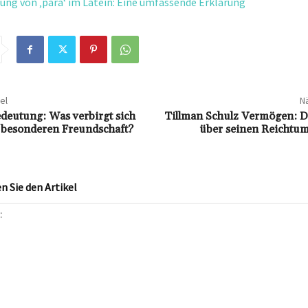
ung von ‚para‘ im Latein: Eine umfassende Erklärung
el
Nä
eutung: Was verbirgt sich
Tillman Schulz Vermögen: D
r besonderen Freundschaft?
über seinen Reichtum
 Sie den Artikel