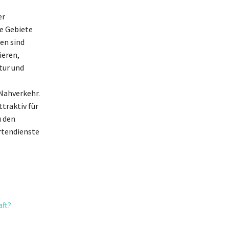
er
he Gebiete
en sind
ieren,
tur und
Nahverkehr.
traktiv für
u den
rtendienste
aft?