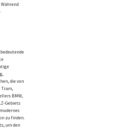
. Während
-
e bedeutende
te
htige
g,
hen, die von
d Tram,
ellers BMW,
LZ-Gebiets
n modernes
n zu finden.
ts, um den