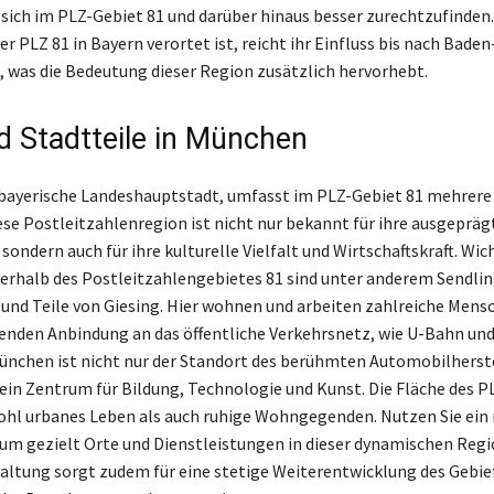
sich im PLZ-Gebiet 81 und darüber hinaus besser zurechtzufinden
er PLZ 81 in Bayern verortet ist, reicht ihr Einfluss bis nach Baden
was die Bedeutung dieser Region zusätzlich hervorhebt.
d Stadtteile in München
 bayerische Landeshauptstadt, umfasst im PLZ-Gebiet 81 mehrer
iese Postleitzahlenregion ist nicht nur bekannt für ihre ausgepräg
 sondern auch für ihre kulturelle Vielfalt und Wirtschaftskraft. Wic
nerhalb des Postleitzahlengebietes 81 sind unter anderem Sendlin
und Teile von Giesing. Hier wohnen und arbeiten zahlreiche Mensc
enden Anbindung an das öffentliche Verkehrsnetz, wie U-Bahn un
München ist nicht nur der Standort des berühmten Automobilherst
ein Zentrum für Bildung, Technologie und Kunst. Die Fläche des P
ohl urbanes Leben als auch ruhige Wohngegenden. Nutzen Sie ei
um gezielt Orte und Dienstleistungen in dieser dynamischen Regio
altung sorgt zudem für eine stetige Weiterentwicklung des Gebie