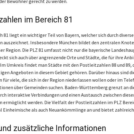
der Bewohner gerecht zu werden.
tzahlen im Bereich 81
 81 liegt ein wichtiger Teil von Bayern, welcher sich durch diverse
n auszeichnet. Insbesondere München bildet den zentralen Knot
ser Region. Die PLZ 81 umfasst nicht nur die bayerische Landeshau
eckt sich auch über angrenzende Orte und Städte, die für ihre Anb
 Im Umkreis findet man Städte mit den Postleitzahlen 88 und 89, d
ltigen Angeboten in diesem Gebiet gehören. Darüber hinaus sind d
 für viele, die sich in der Region niederlassen wollen oder im Tel
tionen über Gemeinden suchen. Baden-Württemberg grenzt an di
rch interaktive Verbindungen und einen Austausch zwischen diese
 ermöglicht werden. Die Vielfalt der Postleitzahlen im PLZ Berei
l Einheimische als auch Neuankömmlinge an und bietet zahlreiche
und zusätzliche Informationen