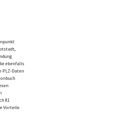
enpunkt
ptstadt,
indung
ie ebenfalls
ie PLZ-Daten
efonbuch
esen
n
ch 81
 Vorteile.