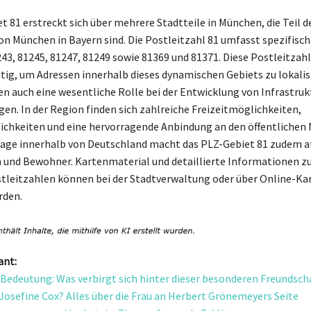
t 81 erstreckt sich über mehrere Stadtteile in München, die Teil d
n München in Bayern sind. Die Postleitzahl 81 umfasst spezifisc
243, 81245, 81247, 81249 sowie 81369 und 81371. Diese Postleitzahl
htig, um Adressen innerhalb dieses dynamischen Gebiets zu lokalis
en auch eine wesentliche Rolle bei der Entwicklung von Infrastruk
gen. In der Region finden sich zahlreiche Freizeitmöglichkeiten,
chkeiten und eine hervorragende Anbindung an den öffentlichen 
Lage innerhalb von Deutschland macht das PLZ-Gebiet 81 zudem at
und Bewohner. Kartenmaterial und detaillierte Informationen z
tleitzahlen können bei der Stadtverwaltung oder über Online-Ka
rden.
ant:
edeutung: Was verbirgt sich hinter dieser besonderen Freundsch
t Josefine Cox? Alles über die Frau an Herbert Grönemeyers Seite