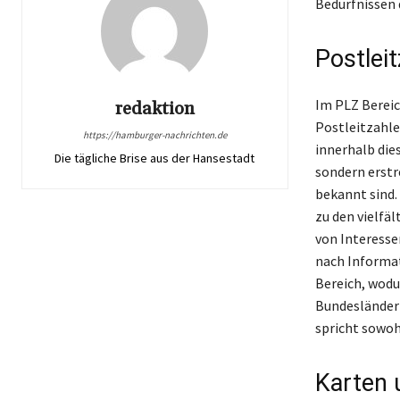
Bedürfnissen 
Postlei
Im PLZ Bereich
redaktion
Postleitzahle
https://hamburger-nachrichten.de
innerhalb die
Die tägliche Brise aus der Hansestadt
sondern erstr
bekannt sind.
zu den vielfä
von Interessen
nach Informa
Bereich, wodu
Bundesländern
spricht sowoh
Karten 