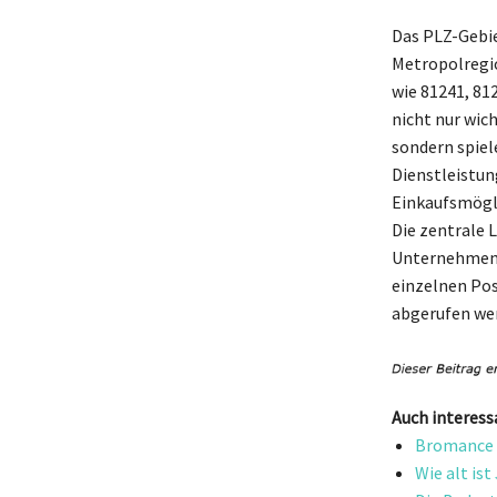
Das PLZ-Gebie
Metropolregio
wie 81241, 81
nicht nur wic
sondern spiel
Dienstleistun
Einkaufsmögli
Die zentrale 
Unternehmen 
einzelnen Pos
abgerufen we
Auch interess
Bromance B
Wie alt is