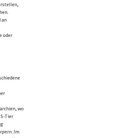
rstellen,
hen.
d an
e oder
rschiedene
ner
archien, wo
S-Tier
ig
rpern. Im