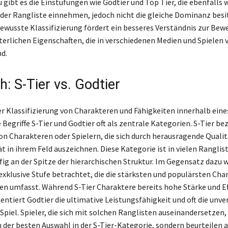
 gibt es die Einstufungen wie Godtier und Top Tier, die ebenfalls 
 der Rangliste einnehmen, jedoch nicht die gleiche Dominanz besi
 bewusste Klassifizierung fördert ein besseres Verständnis zur Be
terlichen Eigenschaften, die in verschiedenen Medien und Spielen 
d.
h: S-Tier vs. Godtier
r Klassifizierung von Charakteren und Fähigkeiten innerhalb ein
e Begriffe S-Tier und Godtier oft als zentrale Kategorien. S-Tier be
on Charakteren oder Spielern, die sich durch herausragende Qualit
ät in ihrem Feld auszeichnen. Diese Kategorie ist in vielen Ranglis
fig an der Spitze der hierarchischen Struktur. Im Gegensatz dazu w
 exklusive Stufe betrachtet, die die stärksten und populärsten Cha
n umfasst. Während S-Tier Charaktere bereits hohe Stärke und Ef
entiert Godtier die ultimative Leistungsfähigkeit und oft die unve
piel. Spieler, die sich mit solchen Ranglisten auseinandersetzen,
h der besten Auswahl in der S-Tier-Kategorie, sondern beurteilen a