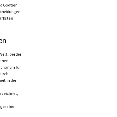
d Godtier
tscheidungen
tärksten
en
Welt, bei der
denen
 synonym für
durch
it in der
bezeichnet,
angesehen