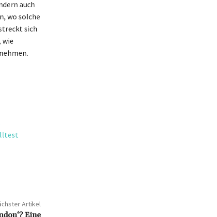
ondern auch
n, wo solche
streckt sich
, wie
hrnehmen.
s
lltest
chster Artikel
andon‘? Eine