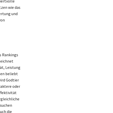
wertvolle
tzen wie das
wertung und
von
es Rankings
zeichnet
ät, Leistung
ten beliebt
ird Godtier
raktere oder
fektivität
rgleichliche
 suchen
uch die