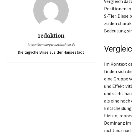
Vergleich dazu
Positionen in
S-Tier. Diese
zu den charak
Bedeutung sin
redaktion
https://hamburger-nachrichten.de
Vergleic
Die tägliche Brise aus der Hansestadt
Im Kontext de
finden sich di
eine Gruppe v
und Effektivit
und steht häu
als eine noch
Entscheidunge
bieten, repräs
Dominanz im S
nicht nur nac