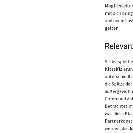
Möglichkeiten
mit sich brin
und beeinflus
gelten.
Relevan
S-Tier spielt 
Klassifizieru
unterschiedli
die Spitze der
außergewöhnli
Community st
Betrachtet man
was diese Klas
Partnerkonste
werden, die d