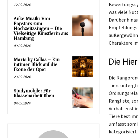
Bewertungssys
12.09.2024
was viele Nut
Anke Musik: Von
Darüber hinau
Popstars zum
Empfehlungswü
Hochzeitssingen – Die
Vielseitige Künstlerin aus
außergewöhnli
Hamburg
Charaktere im
09.09.2024
Maria by Callas – Ein
Die Hie
intimer Blick auf die
Ikone der Oper
23.09.2024
Die Rangordnu
Tiers untergli
Studymobile: Für
Ordnungsrelat
Klassenarbeit üben
Rangliste, so
04.09.2024
Verhaltensbio
Tiere bestimm
umfasst somit
kategorisiert