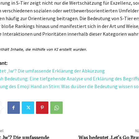
erung in S-Tier zeigt nicht nur die Wertschätzung für Exzellenz, s
n verschiedenen sozialen oder wettbewerbsorientierten Umfelder
en häufig zur Orientierung beitragen. Die Bedeutung von S-Tier er
 bloße Rankings hinaus und manifestiert sich in der Art und Weise
re Interaktionen und Prioritäten innerhalb dieser Kategorien wa
ant:
et ‚lw‘? Die umfassende Erklärung der Abkürzung
h Bedeutung: Eine tiefgehende Analyse und Erklärung des Begriff
ung des Emoji Hand an Stirn: Was du über die Bedeutung wissen so
el
Nä
 ‚lw‘? Die umfassende
Was bedeutet ‚Let’s Go Br