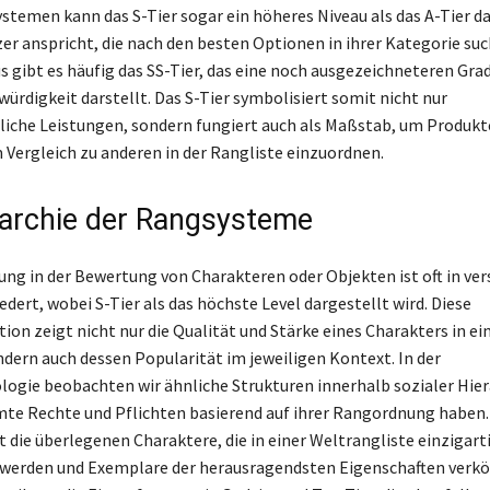
temen kann das S-Tier sogar ein höheres Niveau als das A-Tier da
zer anspricht, die nach den besten Optionen in ihrer Kategorie suc
s gibt es häufig das SS-Tier, das eine noch ausgezeichneteren Gra
rdigkeit darstellt. Das S-Tier symbolisiert somit nicht nur
che Leistungen, sondern fungiert auch als Maßstab, um Produkt
 Vergleich zu anderen in der Rangliste einzuordnen.
rarchie der Rangsysteme
ng in der Bewertung von Charakteren oder Objekten ist oft in ve
edert, wobei S-Tier als das höchste Level dargestellt wird. Diese
ion zeigt nicht nur die Qualität und Stärke eines Charakters in ei
ndern auch dessen Popularität im jeweiligen Kontext. In der
logie beobachten wir ähnliche Strukturen innerhalb sozialer Hier
te Rechte und Pflichten basierend auf ihrer Rangordnung haben. 
 die überlegenen Charaktere, die in einer Weltrangliste einzigart
 werden und Exemplare der herausragendsten Eigenschaften verkö