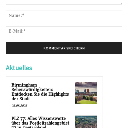
Kommentar:
Na
E-
Mai
Aktuelles
Birmingham
Sehenswürdigkeiten:
Entdecken Sie die Highlights
der Stadt
05.08.2026
PLZ 77: Alles Wissenswerte
über das Postleitzahlengebiet
77 in Deutschland