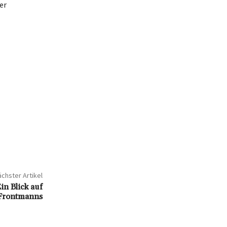
er
chster Artikel
n Blick auf
-Frontmanns