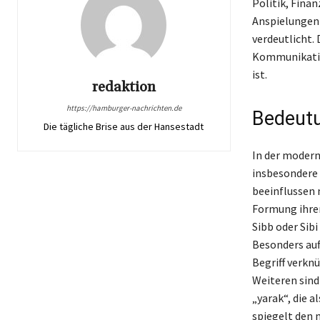
Politik, Finan
Anspielungen
verdeutlicht.
Kommunikatio
ist.
redaktion
https://hamburger-nachrichten.de
Bedeutu
Die tägliche Brise aus der Hansestadt
In der modern
insbesondere 
beeinflussen 
Formung ihrer 
Sibb oder Sib
Besonders auf
Begriff verkn
Weiteren sind
„yarak“, die a
spiegelt den 