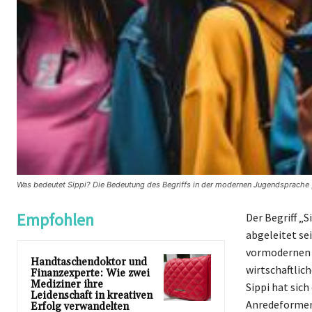
Was bedeutet Sippi? Die Bedeutung des Begriffs in der modernen Jugendsprache
Empfohlen
Der Begriff „
abgeleitet se
vormodernen G
Handtaschendoktor und
wirtschaftlic
Finanzexperte: Wie zwei
Mediziner ihre
Sippi hat sic
Leidenschaft in kreativen
Anredeformen 
Erfolg verwandelten