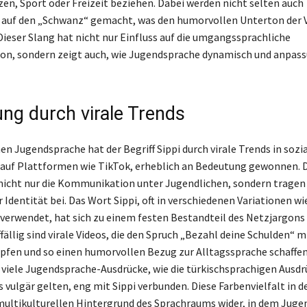
zen, Sport oder Freizeit beziehen. Dabei werden nicht selten auch
 auf den „Schwanz“ gemacht, was den humorvollen Unterton der
 Dieser Slang hat nicht nur Einfluss auf die umgangssprachliche
n, sondern zeigt auch, wie Jugendsprache dynamisch und anpas
ng durch virale Trends
en Jugendsprache hat der Begriff Sippi durch virale Trends in sozi
auf Plattformen wie TikTok, erheblich an Bedeutung gewonnen. D
nicht nur die Kommunikation unter Jugendlichen, sondern tragen
Identität bei. Das Wort Sippi, oft in verschiedenen Variationen wie 
i verwendet, hat sich zu einem festen Bestandteil des Netzjargons
fällig sind virale Videos, die den Spruch „Bezahl deine Schulden“ 
üpfen und so einen humorvollen Bezug zur Alltagssprache schaffen
 viele Jugendsprache-Ausdrücke, wie die türkischsprachigen Ausdr
ls vulgär gelten, eng mit Sippi verbunden. Diese Farbenvielfalt in 
multikulturellen Hintergrund des Sprachraums wider, in dem Juge