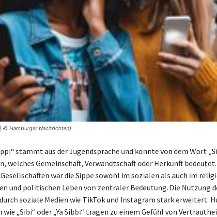
 | © Hamburger Nachrichten)
Sippi“ stammt aus der Jugendsprache und könnte von dem Wort „S
in, welches Gemeinschaft, Verwandtschaft oder Herkunft bedeutet.
esellschaften war die Sippe sowohl im sozialen als auch im relig
hen und politischen Leben von zentraler Bedeutung. Die Nutzung de
h durch soziale Medien wie TikTok und Instagram stark erweitert. 
wie „Sibi“ oder „Ya Sibbi“ tragen zu einem Gefühl von Vertrauthei