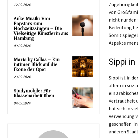
Zugehörigkeit
12.09.2024
von Großfamil
Anke Musik: Von
nicht nur den
Popstars zum
Bedeutung her
Hochzeitssingen – Die
Vielseitige Künstlerin aus
Somit spiegel
Hamburg
Aspekte mensc
09.09.2024
Maria by Callas – Ein
Sippi i
intimer Blick auf die
Ikone der Oper
23.09.2024
Sippi ist in 
allem in sozi
Studymobile: Für
ein arabische
Klassenarbeit üben
Vertrautheit 
04.09.2024
hat sich in vi
Verwendung vo
geschaffen. I
anderen Städt