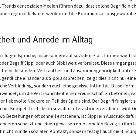
 Trends der sozialen Medien führen dazu, dass solche Begriffe nich
 überregional bekannt werden und die Kommunikationsgewohnhei
theit und Anrede im Alltag
en Jugendsprache, insbesondere auf sozialen Plattformen wie Tik
 der Begriff Sippi oder auch Sibbi weit verbreitet. Diese umgangss
lt eine besondere Vertrautheit und Zusammengehörigkeit unter 
gendliche einander als Sippi ansprechen, zeigt dies nicht nur eine
iche Verbindung, sondern auch eine gewisse Intimität. Diese Form
erwendet, um die Vertraulichkeit einer Freundschaft zu betonen, w
r liebevolle Neckereien Teil des Spiels sind. Der Begriff fungiert s
cher Kumpel-Titel, der in sozialen Interaktionen etabliert wird. G
wo Beziehungen oft schnell entstehen, ist Sippi ein Ausdruck dafü
anderen schätzt und einen gewissen emotionalen Bezug zu ihm ha
t nicht nur den sozialen Kontakt, sondern festigt auch die Bindu