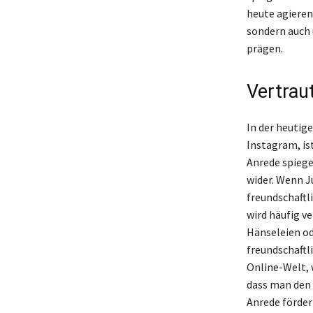
heute agieren.
sondern auch
prägen.
Vertrau
In der heutig
Instagram, ist
Anrede spiege
wider. Wenn Ju
freundschaftl
wird häufig v
Hänseleien ode
freundschaftli
Online-Welt, 
dass man den 
Anrede förder