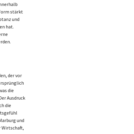
innerhalb
form stärkt
ptanz und
en hat.
erne
erden.
en, der vor
Ursprünglich
was die
Der Ausdruck
ch die
ftsgefühl
 Marburg und
 Wirtschaft,