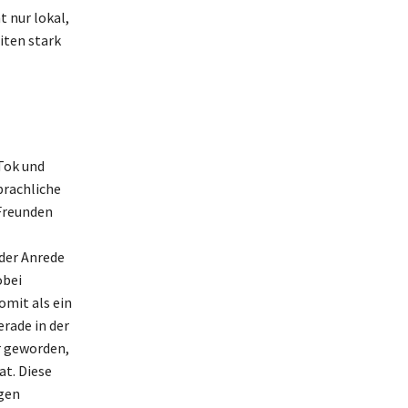
t nur lokal,
ten stark
Tok und
prachliche
Freunden
 der Anrede
obei
omit als ein
erade in der
r geworden,
t. Diese
ngen