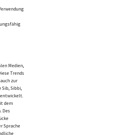
 Verwendung
sungsfähig
alen Medien,
iese Trends
 auch zur
Sib, Sibbi,
 entwickelt.
mit dem
. Des
ücke
der Sprache
ndliche