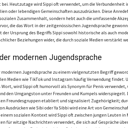
 bei. Heutzutage wird Sippi oft verwendet, um die Verbundenheit 
ien oder lebendigen Gemeinschaften auszudrücken. Diese Anrede
 sozialen Zusammenhalt, sondern hebt auch die umfassende Akze
vor, die das Wort in der zeitgenössischen Jugendsprache gewonn
t der Ursprung des Begriffs Sippi sowohl historische als auch mod
hlicher Beziehungen wider, die durch soziale Medien verstärkt w
n der modernen Jugendsprache
der modernen Jugendsprache zu einem vielgenutzten Begriff geword
alen Medien wie TikTok und Instagram häufig Verwendung findet. 
s Wort, wird Sippi oft humorvoll als Synonym für Penis verwendet, 
und den Umgangston unter Freunden und Kumpels widerspiegelt. 
elen Freundesgruppen etabliert und signalisiert Zugehörigkeit; dur
n Ausdrücken wie Sibi oder Ya Sibbi wird eine Art von Gemeinscha
n einem sozialen Kontext wird Sippi oft zwischen jungen Leuten in
en für witzige Nachrichten verwendet, die sich auf Gespräche über