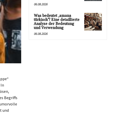
06.08.2026
Was bedeutet ‚amana
türkisch‘? Eine detaillierte
Analyse der Bedeutung
und Verwendung
06.08.2026
ippe“
 In
iösen,
s Begriffs
Humorvolle
t und