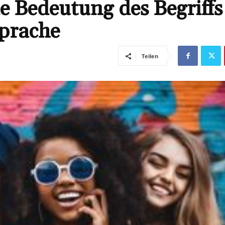
e Bedeutung des Begriffs
prache
Teilen