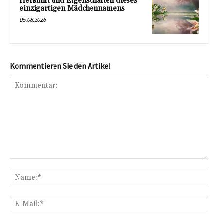
Herkunft und Eigenschaften dieses
einzigartigen Mädchennamens
05.08.2026
Kommentieren Sie den Artikel
Kommentar:
Na
E-
Mai