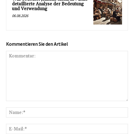
detaillierte Analyse der Bedeutung
und Verwendung
06.08.2026
Kommentieren Sie den Artikel
Kommentar:
Na
E-
Mai