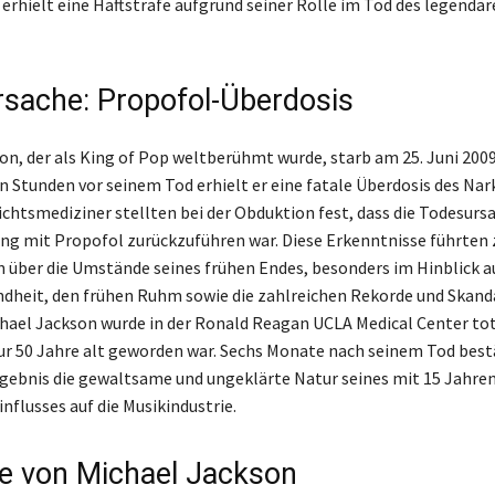
 erhielt eine Haftstrafe aufgrund seiner Rolle im Tod des legendä
sache: Propofol-Überdosis
on, der als King of Pop weltberühmt wurde, starb am 25. Juni 2009
en Stunden vor seinem Tod erhielt er eine fatale Überdosis des Na
ichtsmediziner stellten bei der Obduktion fest, dass die Todesursa
ung mit Propofol zurückzuführen war. Diese Erkenntnisse führten 
 über die Umstände seines frühen Endes, besonders im Hinblick a
ndheit, den frühen Ruhm sowie die zahlreichen Rekorde und Skanda
ael Jackson wurde in der Ronald Reagan UCLA Medical Center tot 
r 50 Jahre alt geworden war. Sechs Monate nach seinem Tod best
ebnis die gewaltsame und ungeklärte Natur seines mit 15 Jahre
nflusses auf die Musikindustrie.
e von Michael Jackson