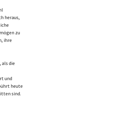
hl
ch heraus,
liche
ermögen zu
, ihre
als die
rt und
bührt heute
itten sind.