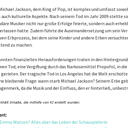
Michael Jackson, dem King of Pop, ist komplex und umfasst sowo
s auch kulturelle Aspekte. Nach seinem Tod im Jahr 2009 stellte si
ndäre Musiker nicht nur große Erfolge feierte, sondern auch erheb
erlassen hatte. Zudem führte die Auseinandersetzung um sein V
ven Erbprozess, bei dem seine Kinder und andere Erben versuchten
ltend zu machen.
nnten finanziellen Herausforderungen traten in den Hintergrund, 
inen Tod, eine Vergiftung durch das Narkosemittel Propofol, in die
 gerieten. Der tragische Tod in Los Angeles hat die Welt erschütte
ine bleibende Frage: wann starb Michael Jackson? Seinem Erbe ge
enmerk, da die Musik und der Einfluss, den er hinterließ, unbestr
ant:
t Emma Watson? Alles über das Leben der Schauspielerin