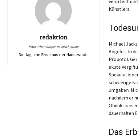
verurteilt und
Künstlers.
Todesur
redaktion
Michael Jacks
https://hamburger-nachrichten.de
Angeles. In d
Die tägliche Brise aus der Hansestadt
Propofol. Ger
akute Vergift
Spekulationen
schwierige Ki
umgaben. Mich
nachdem er nu
Obduktionserg
dauerhaften Ei
Das Erb