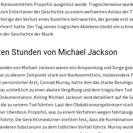
 Narkosemittels Propofol ausgelöst wurde. Tragischerweise wurd
ßten Entertainer der Geschichte zu einem weltweiten Anlass der Tr
hörige den Verlust eines Künstlers betrauerten, der gerade erst se
feiert hatte. Der Tag seines tragischen Ablebens bleibt ein schm
 der Geschichte der Musik.
zten Stunden von Michael Jackson
tunden von Michael Jackson waren von Anspannung und Sorge gep
ar zu diesem Zeitpunkt stark von Narkosemitteln, insbesondere 
n persönlicher Arzt, Conrad Murray, hatte ihm das starke Beruhig
was schließlich zu einer akuten Vergiftung und dem tragischen Tod
 Dokumentation ‚Killing Michael Jackson‘ wird detailliert auf die 
die zu seinem Tod führten. Laut den Obduktionsergebnissen star
ner Überdosis Propofol, was zu einem Verfahren wegen fahrlässi
führte. Die Gerichtsmediziner stellten fest, dass die Kombination
anderen Substanzen zu dem tödlichen Vorfall führte. Murray wurd