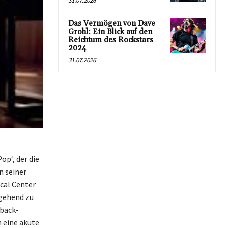
31.07.2026
Das Vermögen von Dave
Grohl: Ein Blick auf den
Reichtum des Rockstars
2024
31.07.2026
op‘, der die
n seiner
cal Center
mgehend zu
eback-
h eine akute