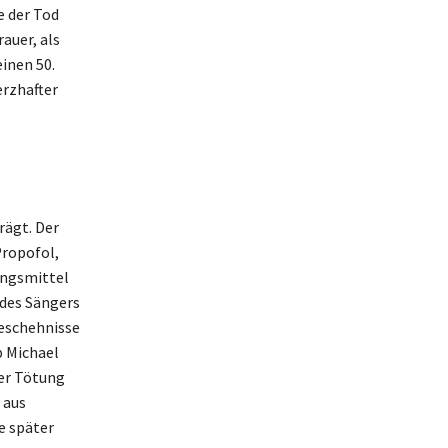
e der Tod
auer, als
inen 50.
erzhafter
rägt. Der
Propofol,
ungsmittel
 des Sängers
Geschehnisse
b Michael
ger Tötung
 aus
e später