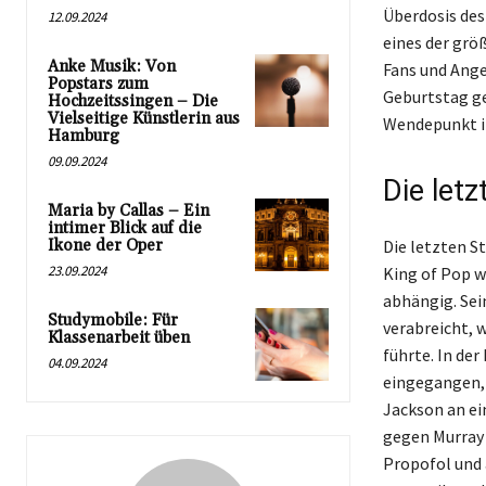
Überdosis des
12.09.2024
eines der grö
Anke Musik: Von
Fans und Ange
Popstars zum
Geburtstag ge
Hochzeitssingen – Die
Vielseitige Künstlerin aus
Wendepunkt in
Hamburg
09.09.2024
Die let
Maria by Callas – Ein
intimer Blick auf die
Ikone der Oper
Die letzten S
23.09.2024
King of Pop w
abhängig. Sei
Studymobile: Für
verabreicht, 
Klassenarbeit üben
führte. In der
04.09.2024
eingegangen, 
Jackson an ei
gegen Murray 
Propofol und 