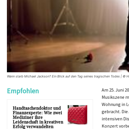
Wann starb Michael Jackson? Ein Blick auf den Tag seines tragischen Todes | © 
Empfohlen
Am 25. Juni 2
Musikszene ma
Wohnung in L
Handtaschendoktor und
gebracht. Die
Finanzexperte: Wie zwei
Mediziner ihre
intensiven Di
Leidenschaft in kreativen
Konzert vorbe
Erfolg verwandelten