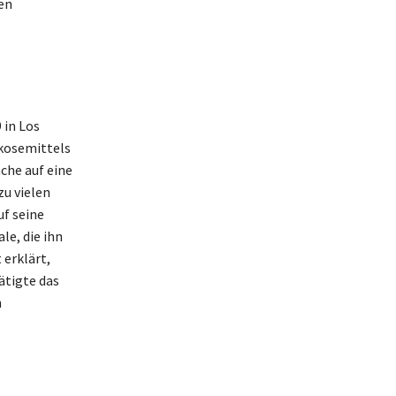
ren
 in Los
rkosemittels
che auf eine
zu vielen
uf seine
le, die ihn
erklärt,
ätigte das
n