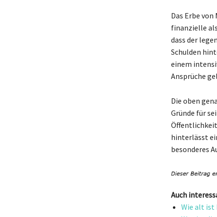
Das Erbe von 
finanzielle al
dass der lege
Schulden hint
einem intensi
Ansprüche ge
Die oben gena
Gründe für se
Öffentlichkeit
hinterlässt e
besonderes Aug
Auch interess
Wie alt is