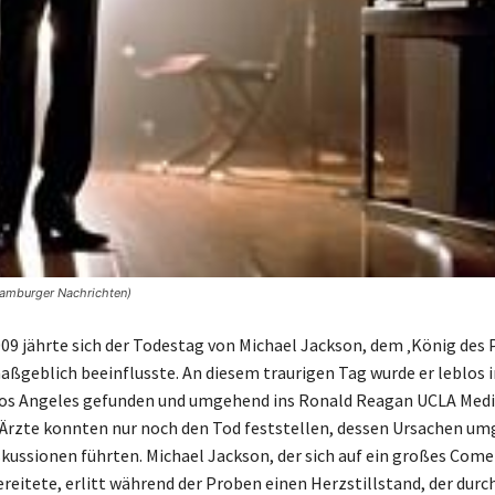
Hamburger Nachrichten)
009 jährte sich der Todestag von Michael Jackson, dem ‚König des P
ßgeblich beeinflusste. An diesem traurigen Tag wurde er leblos i
os Angeles gefunden und umgehend ins Ronald Reagan UCLA Medi
 Ärzte konnten nur noch den Tod feststellen, dessen Ursachen u
skussionen führten. Michael Jackson, der sich auf ein großes Com
reitete, erlitt während der Proben einen Herzstillstand, der durc