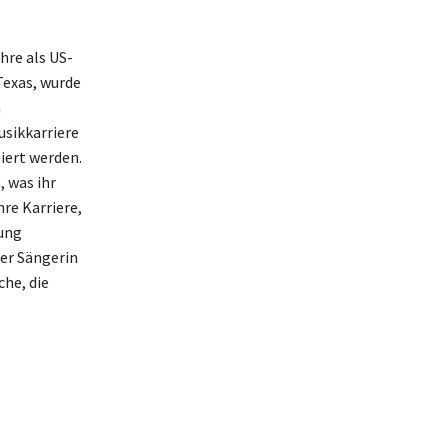
hre als US-
Texas, wurde
n
usikkarriere
iert werden.
, was ihr
re Karriere,
lung
der Sängerin
he, die