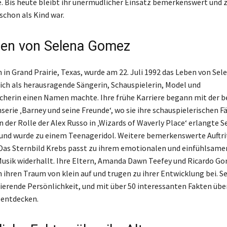
. Bis heute bleibt ihr unermüdlicher Einsatz bemerkenswert und z
 schon als Kind war.
en von Selena Gomez
in Grand Prairie, Texas, wurde am 22. Juli 1992 das Leben von Se
sich als herausragende Sängerin, Schauspielerin, Model und
herin einen Namen machte. Ihre frühe Karriere begann mit der b
serie ‚Barney und seine Freunde‘, wo sie ihre schauspielerischen F
n der Rolle der Alex Russo in ‚Wizards of Waverly Place‘ erlangte 
nd wurde zu einem Teenageridol. Weitere bemerkenswerte Auftri
. Das Sternbild Krebs passt zu ihrem emotionalen und einfühlsame
 Musik widerhallt. Ihre Eltern, Amanda Dawn Teefey und Ricardo G
 ihren Traum von klein auf und trugen zu ihrer Entwicklung bei. 
inierende Persönlichkeit, und mit über 50 interessanten Fakten übe
u entdecken.