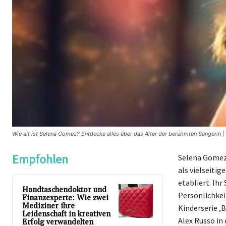
Wie alt ist Selena Gomez? Entdecke alles über das Alter der berühmten Sängerin
Empfohlen
Selena Gomez 
als vielseiti
etabliert. Ihr
Handtaschendoktor und
Persönlichkei
Finanzexperte: Wie zwei
Mediziner ihre
Kinderserie ‚
Leidenschaft in kreativen
Alex Russo in
Erfolg verwandelten