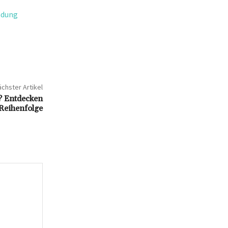
ndung
chster Artikel
? Entdecken
 Reihenfolge