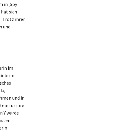
m in ‚Spy
 hat sich
 Trotz ihrer
n und
erin im
eliebten
isches
da,
ehmen und in
ein für ihre
on Y wurde
isten
erin