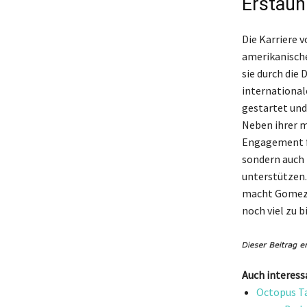
Erstaunl
Die Karriere v
amerikanische
sie durch die 
international
gestartet und
Neben ihrer m
Engagement fü
sondern auch i
unterstützen.
macht Gomez z
noch viel zu b
Auch interess
Octopus T