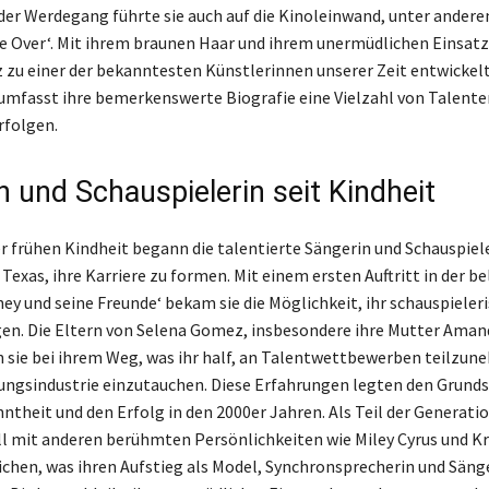
er Werdegang führte sie auch auf die Kinoleinwand, unter andere
e Over‘. Mit ihrem braunen Haar und ihrem unermüdlichen Einsatz
zu einer der bekanntesten Künstlerinnen unserer Zeit entwickelt.
 umfasst ihre bemerkenswerte Biografie eine Vielzahl von Talente
rfolgen.
n und Schauspielerin seit Kindheit
rer frühen Kindheit begann die talentierte Sängerin und Schauspiel
 Texas, ihre Karriere zu formen. Mit einem ersten Auftritt in der b
ey und seine Freunde‘ bekam sie die Möglichkeit, ihr schauspieler
gen. Die Eltern von Selena Gomez, insbesondere ihre Mutter Aman
 sie bei ihrem Weg, was ihr half, an Talentwettbewerben teilzun
ungsindustrie einzutauchen. Diese Erfahrungen legten den Grundst
ntheit und den Erfolg in den 2000er Jahren. Als Teil der Generati
 mit anderen berühmten Persönlichkeiten wie Miley Cyrus und Kr
ichen, was ihren Aufstieg als Model, Synchronsprecherin und Säng