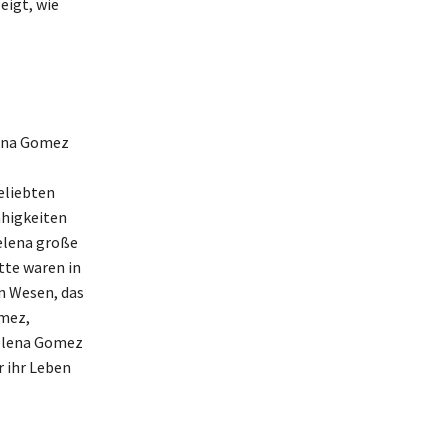
eigt, wie
lena Gomez
eliebten
ähigkeiten
Selena große
tte waren in
n Wesen, das
omez,
Selena Gomez
r ihr Leben