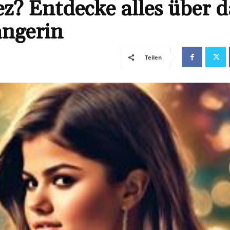
ez? Entdecke alles über d
ängerin
Teilen