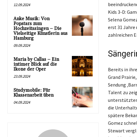
beeindruckend
12.09.2024
Kids 3-D: Gam
Anke Musik: Von
Selena Gomez 
Popstars zum
erst 31 Jahre
Hochzeitssingen – Die
Vielseitige Künstlerin aus
zahlreichen E
Hamburg
09.09.2024
Sängeri
Maria by Callas – Ein
intimer Blick auf die
Ikone der Oper
Bereits in ih
23.09.2024
Grand Prairie,
Sendung ‚Barn
Studymobile: Für
Talent zu zei
Klassenarbeit üben
unterstützten
04.09.2024
die Unterhalt
spätere Bekan
Gomez schnell
Stewart vergl