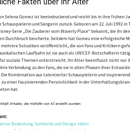
iche Fakten über ihr Alter
on Selena Gomez ist beeindruckend und reicht bis in ihre frühen Ja
 Schauspielerin und Sängerin zurück. Geboren am 22. Juli 1992 in 
Disney-Serie „Die Zauberer vom Waverly Place“ bekannt, die ihr de
en Durchbruch bescherte. Seitdem hat Gomez eine erfolgreiche M
 mehrere Soloalben veröffentlicht, die von Fans und Kritikern gefe
usikalischen Laufbahn ist sie auch als UNICEF-Botschafterin tätig
r soziale Themen unterstreicht. Ihr Alter beeinflusst nicht nur ih
hre Verbindung zu den Fans, die sie in allen Phasen ihrer Entwick
 Die Kombination aus talentierter Schauspielerin und inspirieren
u einer faszinierenden Persönlichkeit in der Unterhaltungsbranc
ieten hat.
ant:
attoo Bedeutung: Symbolik und Design-Ideen