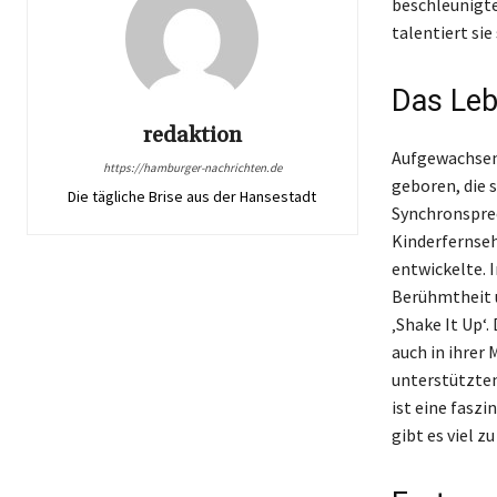
beschleunigte
talentiert sie
Das Leb
redaktion
Aufgewachsen 
https://hamburger-nachrichten.de
geboren, die 
Die tägliche Brise aus der Hansestadt
Synchronsprec
Kinderfernseh
entwickelte. I
Berühmtheit u
‚Shake It Up‘
auch in ihrer
unterstützten
ist eine fasz
gibt es viel z