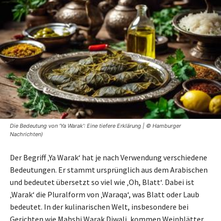
Die Bedeutung von 'Ya Warak': Eine tiefere Erklärung | © Hamburger
Nachrichten)
Der Begriff ‚Ya Warak‘ hat je nach Verwendung verschiedene
Bedeutungen. Er stammt ursprünglich aus dem Arabischen
und bedeutet übersetzt so viel wie ‚Oh, Blatt‘. Dabei ist
‚Warak‘ die Pluralform von ‚Waraqa‘, was Blatt oder Laub
bedeutet. In der kulinarischen Welt, insbesondere bei
Gerichten wie Mahshi Warak Diwali, kommen Weinblätter