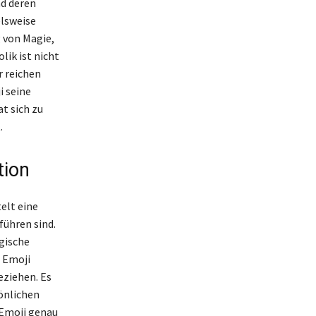
nd deren
elsweise
 von Magie,
ik ist nicht
r reichen
i seine
at sich zu
.
tion
elt eine
führen sind.
gische
s Emoji
eziehen. Es
önlichen
 Emoji genau