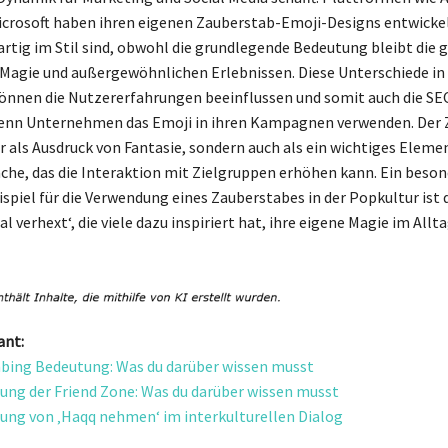
crosoft haben ihren eigenen Zauberstab-Emoji-Designs entwickel
artig im Stil sind, obwohl die grundlegende Bedeutung bleibt die g
Magie und außergewöhnlichen Erlebnissen. Diese Unterschiede in
önnen die Nutzererfahrungen beeinflussen und somit auch die SE
wenn Unternehmen das Emoji in ihren Kampagnen verwenden. Der
r als Ausdruck von Fantasie, sondern auch als ein wichtiges Elemen
ache, das die Interaktion mit Zielgruppen erhöhen kann. Ein beson
spiel für die Verwendung eines Zauberstabes in der Popkultur ist d
al verhext‘, die viele dazu inspiriert hat, ihre eigene Magie im Allt
ant:
bing Bedeutung: Was du darüber wissen musst
ung der Friend Zone: Was du darüber wissen musst
ung von ‚Haqq nehmen‘ im interkulturellen Dialog