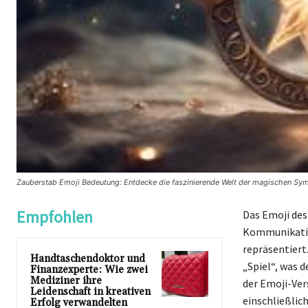
Zauberstab Emoji Bedeutung: Entdecke die faszinierende Welt der magischen Sy
Empfohlen
Das Emoji des
Kommunikation
repräsentiert
Handtaschendoktor und
„Spiel“, was 
Finanzexperte: Wie zwei
Mediziner ihre
der Emoji-Ver
Leidenschaft in kreativen
einschließlic
Erfolg verwandelten