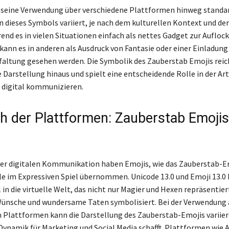
s seine Verwendung über verschiedene Plattformen hinweg standard
n dieses Symbols variiert, je nach dem kulturellen Kontext und der
end es in vielen Situationen einfach als nettes Gadget zur Aufloc
 kann es in anderen als Ausdruck von Fantasie oder einer Einladung
faltung gesehen werden. Die Symbolik des Zauberstab Emojis reic
 Darstellung hinaus und spielt eine entscheidende Rolle in der Art
 digital kommunizieren.
ch der Plattformen: Zauberstab Emojis
der digitalen Kommunikation haben Emojis, wie das Zauberstab-Em
e im Expressiven Spiel übernommen. Unicode 13.0 und Emoji 13.0
in die virtuelle Welt, das nicht nur Magier und Hexen repräsentier
Wünsche und wundersame Taten symbolisiert. Bei der Verwendung 
 Plattformen kann die Darstellung des Zauberstab-Emojis variier
Dynamik für Marketing und Social Media schafft. Plattformen wie 