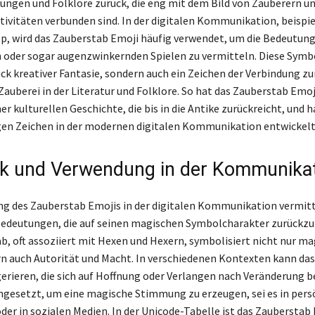
rungen und Folklore zurück, die eng mit dem Bild von Zauberern u
ivitäten verbunden sind. In der digitalen Kommunikation, beispi
, wird das Zauberstab Emoji häufig verwendet, um die Bedeutung
oder sogar augenzwinkernden Spielen zu vermitteln. Diese Symbol
uck kreativer Fantasie, sondern auch ein Zeichen der Verbindung zu
Zauberei in der Literatur und Folklore. So hat das Zauberstab Emoj
er kulturellen Geschichte, die bis in die Antike zurückreicht, und h
en Zeichen in der modernen digitalen Kommunikation entwickelt
k und Verwendung in der Kommunika
g des Zauberstab Emojis in der digitalen Kommunikation vermitt
Bedeutungen, die auf seinen magischen Symbolcharakter zurückzu
b, oft assoziiert mit Hexen und Hexern, symbolisiert nicht nur ma
rn auch Autorität und Macht. In verschiedenen Kontexten kann da
rieren, die sich auf Hoffnung oder Verlangen nach Veränderung b
ingesetzt, um eine magische Stimmung zu erzeugen, sei es in pers
der in sozialen Medien. In der Unicode-Tabelle ist das Zauberstab