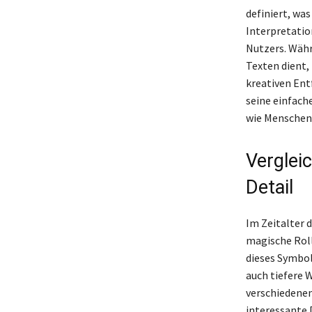
definiert, wa
Interpretatio
Nutzers. Währ
Texten dient,
kreativen Ent
seine einfache
wie Menschen
Verglei
Detail
Im Zeitalter 
magische Roll
dieses Symbol 
auch tiefere 
verschiedenen
interessante 