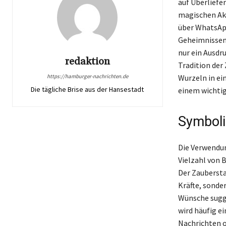
auf Überliefe
magischen Akt
über WhatsApp
Geheimnissen 
nur ein Ausdr
redaktion
Tradition der 
Wurzeln in ein
https://hamburger-nachrichten.de
Die tägliche Brise aus der Hansestadt
einem wichtig
Symboli
Die Verwendun
Vielzahl von 
Der Zaubersta
Kräfte, sonde
Wünsche sugge
wird häufig e
Nachrichten o