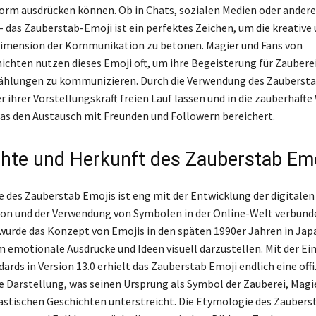
 Form ausdrücken können. Ob in Chats, sozialen Medien oder ander
 das Zauberstab-Emoji ist ein perfektes Zeichen, um die kreative
Dimension der Kommunikation zu betonen. Magier und Fans von
ichten nutzen dieses Emoji oft, um ihre Begeisterung für Zaubere
ählungen zu kommunizieren. Durch die Verwendung des Zauberst
 ihrer Vorstellungskraft freien Lauf lassen und in die zauberhafte
as den Austausch mit Freunden und Followern bereichert.
hte und Herkunft des Zauberstab Emo
e des Zauberstab Emojis ist eng mit der Entwicklung der digitalen
n und der Verwendung von Symbolen in der Online-Welt verbund
wurde das Konzept von Emojis in den späten 1990er Jahren in Jap
m emotionale Ausdrücke und Ideen visuell darzustellen. Mit der Ei
rds in Version 13.0 erhielt das Zauberstab Emoji endlich eine offi
e Darstellung, was seinen Ursprung als Symbol der Zauberei, Magi
astischen Geschichten unterstreicht. Die Etymologie des Zaubers