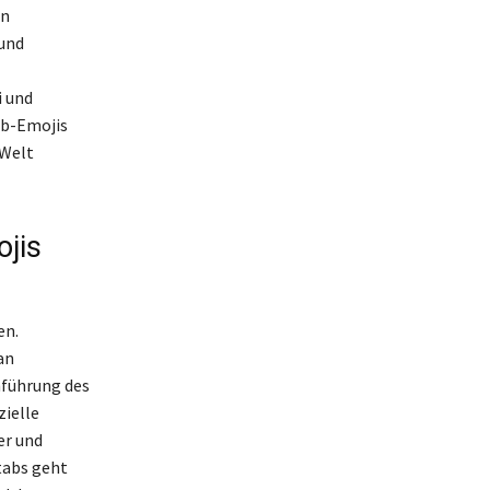
en
 und
i und
ab-Emojis
 Welt
jis
en.
an
nführung des
zielle
er und
tabs geht