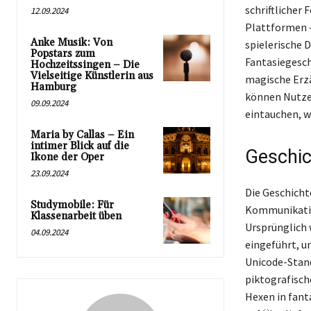
schriftlicher
12.09.2024
Plattformen –
Anke Musik: Von
spielerische 
Popstars zum
Fantasiegesch
Hochzeitssingen – Die
Vielseitige Künstlerin aus
magische Erz
Hamburg
können Nutzer
09.09.2024
eintauchen, w
Maria by Callas – Ein
intimer Blick auf die
Geschic
Ikone der Oper
23.09.2024
Die Geschicht
Studymobile: Für
Kommunikatio
Klassenarbeit üben
Ursprünglich 
04.09.2024
eingeführt, u
Unicode-Standa
piktografisch
Hexen in fant