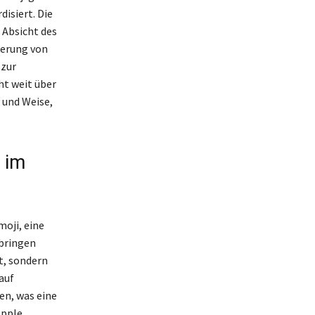
isiert. Die
 Absicht des
kerung von
 zur
ht weit über
 und Weise,
 im
oji, eine
 bringen
t, sondern
auf
en, was eine
Apple,