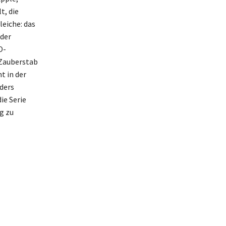
t, die
leiche: das
 der
O-
 Zauberstab
t in der
ders
ie Serie
ag zu