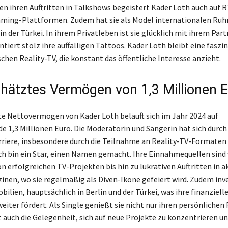
en ihren Auftritten in Talkshows begeistert Kader Loth auch auf 
ming-Plattformen. Zudem hat sie als Model internationalen Ruh
n der Türkei. In ihrem Privatleben ist sie glücklich mit ihrem Par
ntiert stolz ihre auffälligen Tattoos. Kader Loth bleibt eine faszi
chen Reality-TV, die konstant das öffentliche Interesse anzieht.
chätztes Vermögen von 1,3 Millionen 
e Nettovermögen von Kader Loth beläuft sich im Jahr 2024 auf
e 1,3 Millionen Euro. Die Moderatorin und Sängerin hat sich durch
arriere, insbesondere durch die Teilnahme an Reality-TV-Formaten 
ch bin ein Star, einen Namen gemacht. Ihre Einnahmequellen sind v
n erfolgreichen TV-Projekten bis hin zu lukrativen Auftritten in a
en, wo sie regelmäßig als Diven-Ikone gefeiert wird. Zudem inve
ilien, hauptsächlich in Berlin und der Türkei, was ihre finanziell
iter fördert. Als Single genießt sie nicht nur ihren persönlichen
 auch die Gelegenheit, sich auf neue Projekte zu konzentrieren un