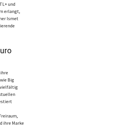
RTL+ und
m erlangt,
tner Ismet
nierende
Euro
 ihre
wie Big
ielfältig
ktuellen
stiert
e
 Freiraum,
d ihre Marke