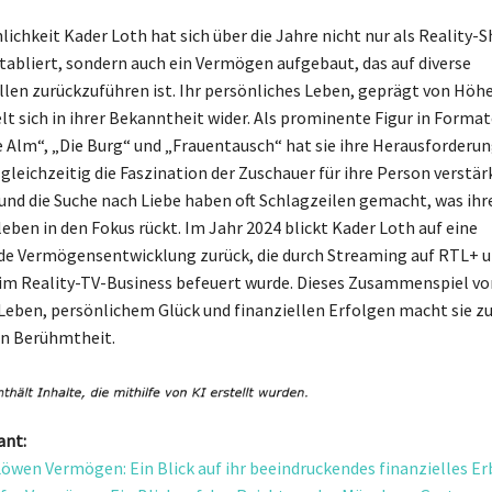
lichkeit Kader Loth hat sich über die Jahre nicht nur als Reality-
etabliert, sondern auch ein Vermögen aufgebaut, das auf diverse
en zurückzuführen ist. Ihr persönliches Leben, geprägt von Höh
lt sich in ihrer Bekanntheit wider. Als prominente Figur in Format
e Alm“, „Die Burg“ und „Frauentausch“ hat sie ihre Herausforderu
gleichzeitig die Faszination der Zuschauer für ihre Person verstärk
nd die Suche nach Liebe haben oft Schlagzeilen gemacht, was ihr
leben in den Fokus rückt. Im Jahr 2024 blickt Kader Loth auf eine
e Vermögensentwicklung zurück, die durch Streaming auf RTL+ u
m Reality-TV-Business befeuert wurde. Dieses Zusammenspiel vo
Leben, persönlichem Glück und finanziellen Erfolgen macht sie zu
en Berühmtheit.
ant:
Löwen Vermögen: Ein Blick auf ihr beeindruckendes finanzielles Er