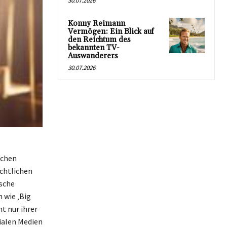
30.07.2026
Konny Reimann
Vermögen: Ein Blick auf
den Reichtum des
bekannten TV-
Auswanderers
30.07.2026
schen
achtlichen
ische
 wie ‚Big
t nur ihrer
ialen Medien