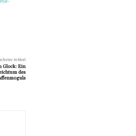
omie-
chster Artikel
 Glock: Ein
Reichtum des
ffenmoguls