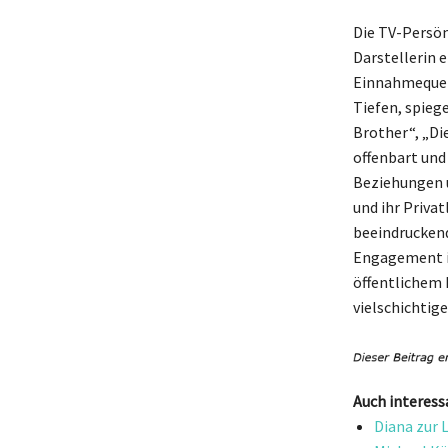
Die TV-Persön
Darstellerin 
Einnahmequell
Tiefen, spiege
Brother“, „Di
offenbart und 
Beziehungen u
und ihr Privat
beeindruckend
Engagement i
öffentlichem 
vielschichtig
Auch interess
Diana zur 