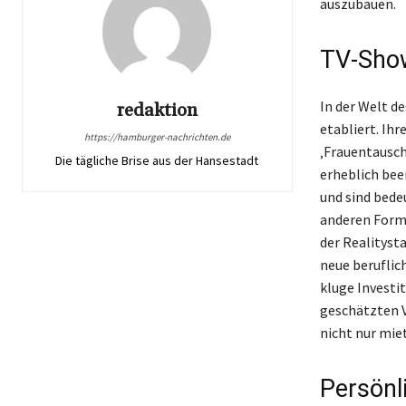
auszubauen.
TV-Show
In der Welt d
redaktion
etabliert. Ih
https://hamburger-nachrichten.de
‚Frauentausch
Die tägliche Brise aus der Hansestadt
erheblich bee
und sind bede
anderen Format
der Realityst
neue beruflic
kluge Investi
geschätzten V
nicht nur mie
Persönl