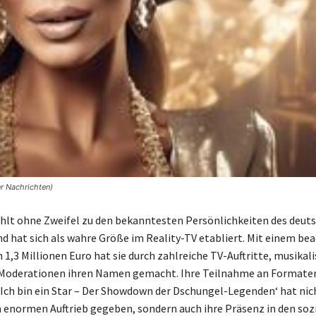
r Nachrichten)
hlt ohne Zweifel zu den bekanntesten Persönlichkeiten des deut
d hat sich als wahre Größe im Reality-TV etabliert. Mit einem be
1,3 Millionen Euro hat sie durch zahlreiche TV-Auftritte, musikal
 Moderationen ihren Namen gemacht. Ihre Teilnahme an Formaten
‚Ich bin ein Star – Der Showdown der Dschungel-Legenden‘ hat nich
n enormen Auftrieb gegeben, sondern auch ihre Präsenz in den soz