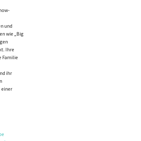
Show-
en und
en wie „Big
ngen
t. Ihre
e Familie
nd ihr
n
 einer
be