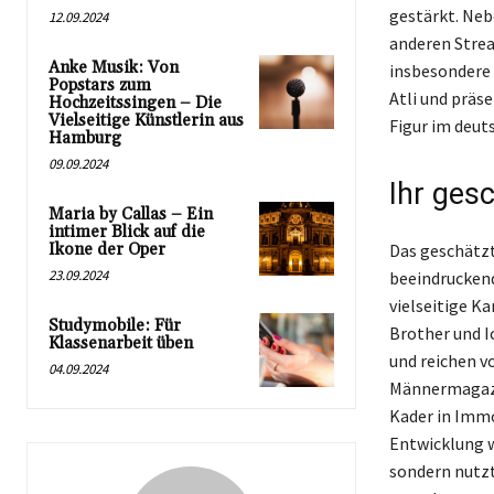
gestärkt. Neb
12.09.2024
anderen Strea
Anke Musik: Von
insbesondere i
Popstars zum
Atli und präse
Hochzeitssingen – Die
Vielseitige Künstlerin aus
Figur im deuts
Hamburg
09.09.2024
Ihr ges
Maria by Callas – Ein
intimer Blick auf die
Ikone der Oper
Das geschätzt
23.09.2024
beeindruckend
vielseitige K
Studymobile: Für
Brother und I
Klassenarbeit üben
und reichen vo
04.09.2024
Männermagazin
Kader in Immob
Entwicklung we
sondern nutzt