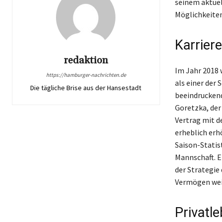
seinem aktuel
Möglichkeiten
Karrier
redaktion
Im Jahr 2018 
https://hamburger-nachrichten.de
als einer der 
Die tägliche Brise aus der Hansestadt
beeindruckend
Goretzka, der 
Vertrag mit d
erheblich erh
Saison-Statis
Mannschaft. Er
der Strategie
Vermögen wei
Privatle