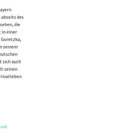
Bayern
 abseits des
 sehen, die
 in einer
. Goretzka,
in seinem
deutschen
t sich auch
lt seinen
Privatleben
 und