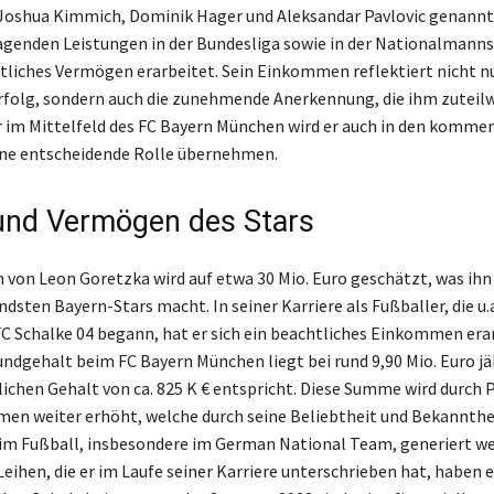
Joshua Kimmich, Dominik Hager und Aleksandar Pavlovic genannt
agenden Leistungen in der Bundesliga sowie in der Nationalmanns
htliches Vermögen erarbeitet. Sein Einkommen reflektiert nicht n
rfolg, sondern auch die zunehmende Anerkennung, die ihm zuteilwi
r im Mittelfeld des FC Bayern München wird er auch in den komme
ine entscheidende Rolle übernehmen.
und Vermögen des Stars
von Leon Goretzka wird auf etwa 30 Mio. Euro geschätzt, was ihn
dsten Bayern-Stars macht. In seiner Karriere als Fußballer, die u.
 Schalke 04 begann, hat er sich ein beachtliches Einkommen erar
ndgehalt beim FC Bayern München liegt bei rund 9,90 Mio. Euro jä
chen Gehalt von ca. 825 K € entspricht. Diese Summe wird durch
n weiter erhöht, welche durch seine Beliebtheit und Bekannthei
m Fußball, insbesondere im German National Team, generiert we
eihen, die er im Laufe seiner Karriere unterschrieben hat, haben 