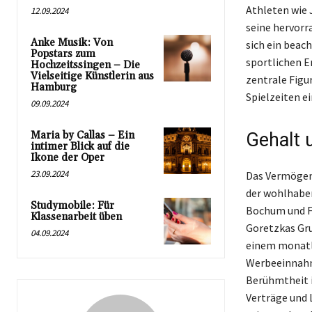
Athleten wie 
12.09.2024
seine hervorr
Anke Musik: Von
sich ein beac
Popstars zum
sportlichen E
Hochzeitssingen – Die
Vielseitige Künstlerin aus
zentrale Figu
Hamburg
Spielzeiten e
09.09.2024
Maria by Callas – Ein
Gehalt 
intimer Blick auf die
Ikone der Oper
23.09.2024
Das Vermögen 
der wohlhaben
Studymobile: Für
Bochum und FC
Klassenarbeit üben
Goretzkas Gru
04.09.2024
einem monatli
Werbeeinnahme
Berühmtheit i
Verträge und L