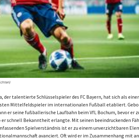
ichten)
 der talentierte Schlüsselspieler des FC Bayern, hat sich als einer
ten Mittelfeldspieler im internationalen Fußball etabliert. Gebo
n er seine fußballerische Laufbahn beim VfL Bochum, bevor er z
 er schnell Bekanntheit erlangte. Mit seinen beeindruckenden Fä
fassenden Spielverständnis ist er zu einem unverzichtbaren Ele
tionalmannschaft avanciert. Oft wird er im Zusammenhang mit a