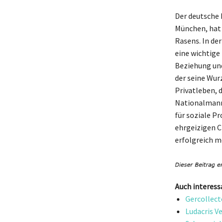
Der deutsche 
München, hat 
Rasens. In der
eine wichtige 
Beziehung und
der seine Wur
Privatleben, 
Nationalmanns
für soziale Pr
ehrgeizigen C
erfolgreich m
Auch interess
Gercollect
Ludacris V