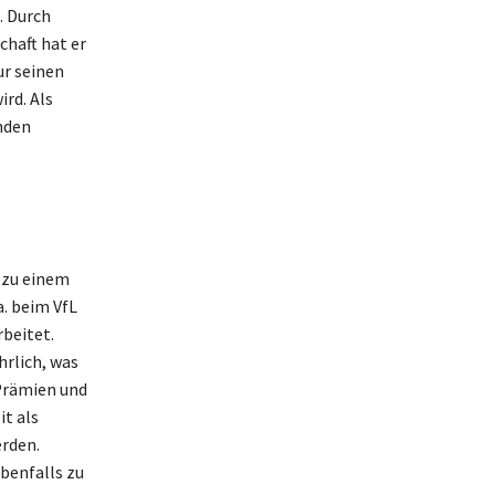
. Durch
chaft hat er
ur seinen
rd. Als
nden
 zu einem
a. beim VfL
beitet.
hrlich, was
 Prämien und
t als
rden.
ebenfalls zu