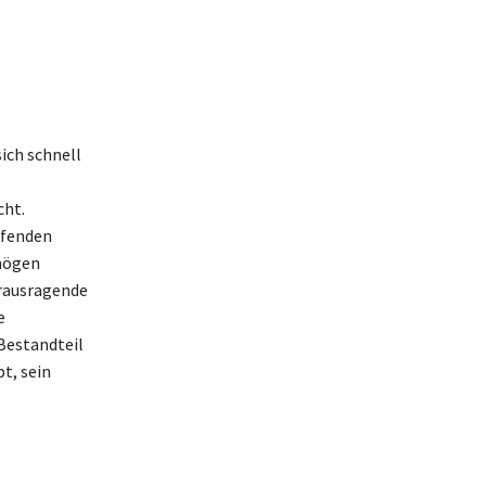
ich schnell
cht.
aufenden
rmögen
erausragende
e
 Bestandteil
t, sein