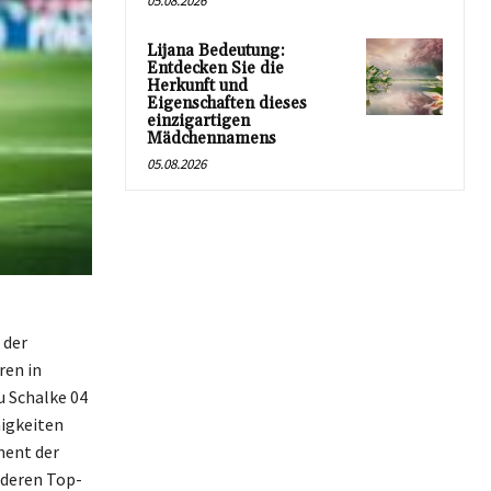
05.08.2026
Lijana Bedeutung:
Entdecken Sie die
Herkunft und
Eigenschaften dieses
einzigartigen
Mädchennamens
05.08.2026
 der
ren in
u Schalke 04
higkeiten
ment der
nderen Top-