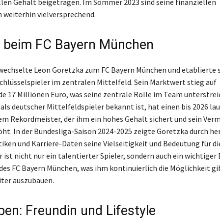
len Gehalt beigetragen. Im Sommer 2023 sind seine finanziellen
 weiterhin vielversprechend.
e beim FC Bayern München
wechselte Leon Goretzka zum FC Bayern München und etablierte s
Schlüsselspieler im zentralen Mittelfeld. Sein Marktwert stieg auf
e 17 Millionen Euro, was seine zentrale Rolle im Team unterstrei
als deutscher Mittelfeldspieler bekannt ist, hat einen bis 2026 l
em Rekordmeister, der ihm ein hohes Gehalt sichert und sein Ve
öht. In der Bundesliga-Saison 2024-2025 zeigte Goretzka durch h
tiken und Karriere-Daten seine Vielseitigkeit und Bedeutung für di
 ist nicht nur ein talentierter Spieler, sondern auch ein wichtiger
 des FC Bayern München, was ihm kontinuierlich die Möglichkeit gib
ter auszubauen.
ben: Freundin und Lifestyle