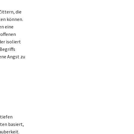
ttern, die
ten können.
en eine
roffenen
er isoliert
Begriffs
ene Angst zu
tiefen
en basiert,
auberkeit.