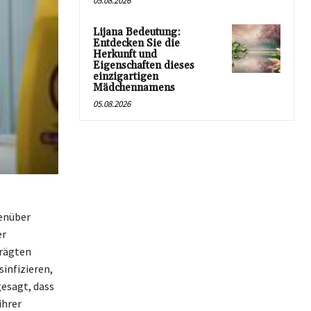
05.08.2026
Lijana Bedeutung:
Entdecken Sie die
Herkunft und
Eigenschaften dieses
einzigartigen
Mädchennamens
05.08.2026
genüber
er
prägten
infizieren,
esagt, dass
ihrer