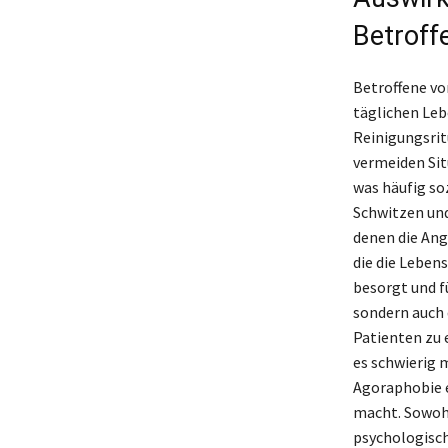
Betroff
Betroffene v
täglichen Leb
Reinigungsrit
vermeiden Si
was häufig so
Schwitzen und
denen die Ang
die die Leben
besorgt und fü
sondern auch 
Patienten zu 
es schwierig 
Agoraphobie e
macht. Sowohl
psychologisc