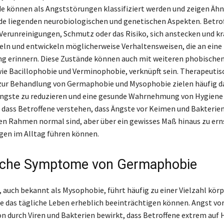
e können als Angststörungen klassifiziert werden und zeigen Ähn
de liegenden neurobiologischen und genetischen Aspekten. Betro
h Verunreinigungen, Schmutz oder das Risiko, sich anstecken und k
eln und entwickeln möglicherweise Verhaltensweisen, die an eine
g erinnern. Diese Zustände können auch mit weiteren phobische
ie Bacillophobie und Verminophobie, verknüpft sein. Therapeutis
r Behandlung von Germaphobie und Mysophobie zielen häufig dar
Ängste zu reduzieren und eine gesunde Wahrnehmung von Hygiene 
g, dass Betroffene verstehen, dass Ängste vor Keimen und Bakterien
n Rahmen normal sind, aber über ein gewisses Maß hinaus zu ern
en im Alltag führen können.
iche Symptome von Germaphobie
auch bekannt als Mysophobie, führt häufig zu einer Vielzahl körp
 das tägliche Leben erheblich beeinträchtigen können. Angst vo
 durch Viren und Bakterien bewirkt, dass Betroffene extrem auf 