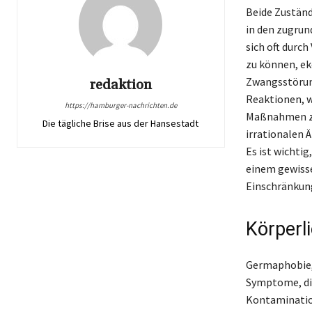
Beide Zuständ
in den zugrun
sich oft durc
zu können, ek
Zwangsstörun
redaktion
Reaktionen, w
https://hamburger-nachrichten.de
Maßnahmen zu
Die tägliche Brise aus der Hansestadt
irrationalen 
Es ist wichti
einem gewisse
Einschränkung
Körperl
Germaphobie, 
Symptome, die
Kontamination