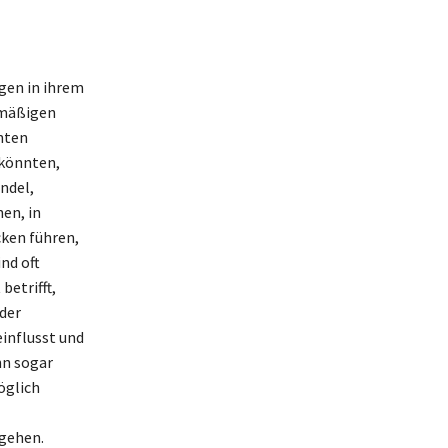
gen in ihrem
rmäßigen
nten
 könnten,
ndel,
en, in
cken führen,
nd oft
betrifft,
der
einflusst und
nn sogar
öglich
gehen.