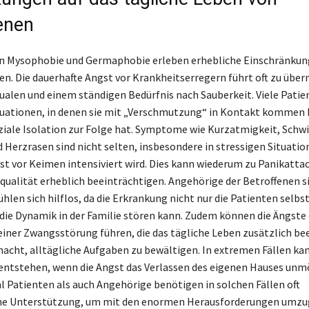
enen
on Mysophobie und Germaphobie erleben erhebliche Einschränkun
en. Die dauerhafte Angst vor Krankheitserregern führt oft zu übe
ualen und einem ständigen Bedürfnis nach Sauberkeit. Viele Patie
tuationen, in denen sie mit „Verschmutzung“ in Kontakt kommen
ziale Isolation zur Folge hat. Symptome wie Kurzatmigkeit, Schwi
 Herzrasen sind nicht selten, insbesondere in stressigen Situation
st vor Keimen intensiviert wird. Dies kann wiederum zu Panikatta
squalität erheblich beeinträchtigen. Angehörige der Betroffenen si
hlen sich hilflos, da die Erkrankung nicht nur die Patienten selbst 
die Dynamik in der Familie stören kann. Zudem können die Ängste 
einer Zwangsstörung führen, die das tägliche Leben zusätzlich be
macht, alltägliche Aufgaben zu bewältigen. In extremen Fällen ka
ntstehen, wenn die Angst das Verlassen des eigenen Hauses unm
 Patienten als auch Angehörige benötigen in solchen Fällen oft
he Unterstützung, um mit den enormen Herausforderungen umzu