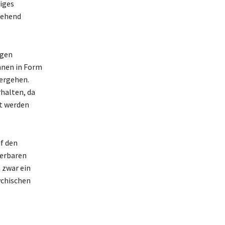
iges
gehend
ngen
nnen in Form
hergehen.
halten, da
rt werden
f den
ierbaren
 zwar ein
ychischen