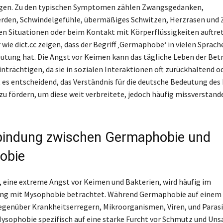
en. Zu den typischen Symptomen zählen Zwangsgedanken,
en, Schwindelgefühle, übermäßiges Schwitzen, Herzrasen und Zi
hen Situationen oder beim Kontakt mit Körperflüssigkeiten auftre
wie dict.cc zeigen, dass der Begriff ‚Germaphobe‘ in vielen Sprach
utung hat. Die Angst vor Keimen kann das tägliche Leben der Bet
nträchtigen, da sie in sozialen Interaktionen oft zurückhaltend od
t es entscheidend, das Verständnis für die deutsche Bedeutung des 
 fördern, um diese weit verbreitete, jedoch häufig missverstand
bindung zwischen Germaphobie und
obie
eine extreme Angst vor Keimen und Bakterien, wird häufig im
 mit Mysophobie betrachtet. Während Germaphobie auf einem 
enüber Krankheitserregern, Mikroorganismen, Viren, und Parasit
Mysophobie spezifisch auf eine starke Furcht vor Schmutz und Uns