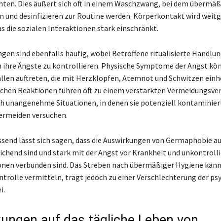
hten. Dies äußert sich oft in einem Waschzwang, bei dem übermäß
und desinfizieren zur Routine werden. Körperkontakt wird weit
s die sozialen Interaktionen stark einschränkt.
en sind ebenfalls häufig, wobei Betroffene ritualisierte Handlu
 ihre Ängste zu kontrollieren. Physische Symptome der Angst kö
llen auftreten, die mit Herzklopfen, Atemnot und Schwitzen ein
ichen Reaktionen führen oft zu einem verstärkten Vermeidungsver
ch unangenehme Situationen, in denen sie potenziell kontaminie
ermeiden versuchen.
nd lässt sich sagen, dass die Auswirkungen von Germaphobie au
ichend sind und stark mit der Angst vor Krankheit und unkontroll
nen verbunden sind. Das Streben nach übermäßiger Hygiene kann
ntrolle vermitteln, trägt jedoch zu einer Verschlechterung der ps
i.
ungen auf das tägliche Leben von