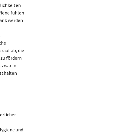
lichkeiten
ffene fühlen
rank werden
n
che
auf ab, die
zu fördern.
 zwar in
sthaften
erlicher
r
Hygiene und