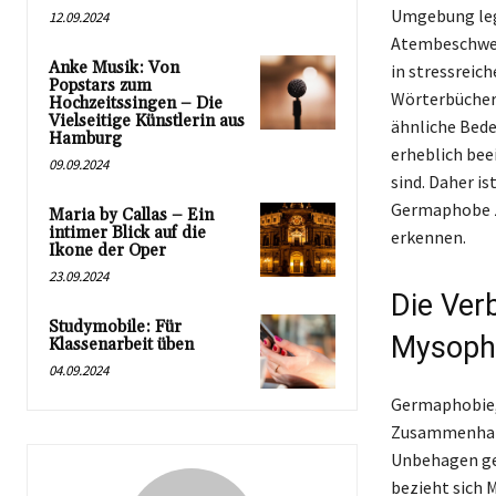
Umgebung leg
12.09.2024
Atembeschwerd
Anke Musik: Von
in stressreic
Popstars zum
Wörterbücher 
Hochzeitssingen – Die
Vielseitige Künstlerin aus
ähnliche Bede
Hamburg
erheblich beei
09.09.2024
sind. Daher is
Germaphobe zu
Maria by Callas – Ein
intimer Blick auf die
erkennen.
Ikone der Oper
23.09.2024
Die Ver
Studymobile: Für
Mysoph
Klassenarbeit üben
04.09.2024
Germaphobie, 
Zusammenhang
Unbehagen geg
bezieht sich 