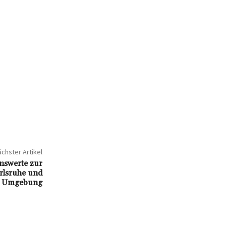
chster Artikel
enswerte zur
rlsruhe und
Umgebung