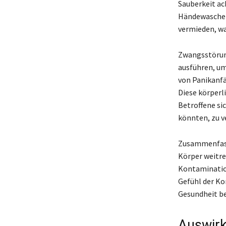
Sauberkeit ac
Händewaschen 
vermieden, wa
Zwangsstörung
ausführen, um
von Panikanfä
Diese körperl
Betroffene si
könnten, zu v
Zusammenfasse
Körper weitre
Kontaminatio
Gefühl der Ko
Gesundheit be
Auswirk