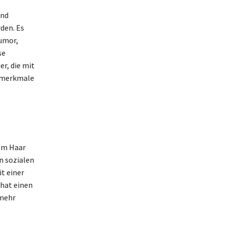
und
den. Es
umor,
se
r, die mit
ermerkmale
tem Haar
n sozialen
t einer
 hat einen
 mehr