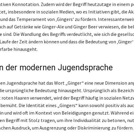
tiven Konnotation. Zudem wird der Begriff heutzutage in einem p
et, insbesondere in sozialen Medien, wo es Initiativen gibt, die A
 und das Temperament von ‚Gingers‘ zu fördern. Interessanterwei
uch auf Getränke wie Ginger-Ale und Ginger Beer verwiesen, die be
sind. Die Wandlung des Begriffs verdeutlicht, wie sich die gesells
Laufe der Zeit ändern können und dass die Bedeutung von ‚Ginger‘
rfarbe hinausgeht.
in der modernen Jugendsprache
nen Jugendsprache hat das Wort „Ginger“ eine neue Dimension 
 die ursprüngliche Bedeutung hinausgeht. Ursprünglich als Bezeic
roten Haaren verwendet, wird der Begriff häufig in sozialen Net
 bemüht. Die Identität eines „Gingers“ kann sowohl positiv als au
in und wird oft im Kontext von Beleidigungen genutzt. Während ei
en Begriff mit Stolz tragen, um ihre Individualität zu betonen, n
ischen Ausdruck, um Ausgrenzung oder Diskriminierung zu fördern.