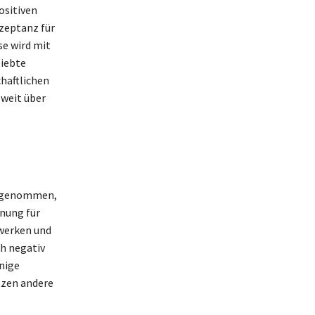
ositiven
kzeptanz für
se wird mit
liebte
chaftlichen
 weit über
angenommen,
hnung für
zwerken und
ch negativ
nige
utzen andere