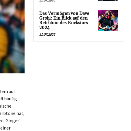
31.07.2026
Das Vermögen von Dave
Grohl: Ein Blick auf den
Reichtum des Rockstars
2024
31.07.2026
llem auf
ff häufig
sische
Farbtöne hat,
rd ‚Ginger‘
seiner