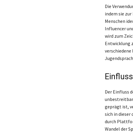
Die Verwendun
indem sie zur
Menschen iden
Influencer und
wird zum Zeich
Entwicklung z
verschiedene 
Jugendsprach
Einflus
Der Einfluss 
unbestreitbar
geprägt ist, v
sich in diese
durch Plattfo
Wandel der Sp