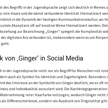
ät des Begriffs in der Jugendsprache zeigt sich deutlich in Memes 
wo rote Haare und die damit verbundene Identität thematisiert wer
Einblick in die Dynamik der heutigen Kommunikationskultur, wo H
soziale Akzeptanz oft auf kreative Weise thematisiert werden. Die
eziehung zur Bezeichnung „Ginger“ spiegelt die Komplexität wide
n der digitalen Ära verbunden ist, insbesondere wenn es um Körp
 geht.
 von ‚Ginger‘ in Social Media
ch in der Jugendsprache nicht nur als Begriff für Menschen mit ro
ndern auch als Symbol für Identität und Zugehörigkeit. Besonders i
rd das Interesse an der Symbolik von Ginger deutlich, wo es oft mi
ness und Individualität assoziiert wird. Die Nachkriegsgeneration
r Wahrnehmung roter Haarfarbe vollzogen, wodurch Ginger nicht
 als Differenzmerkmal, sondern als Ausdruck von Originalität gilt.