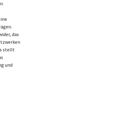
n.
eine
rägen.
wider, das
etzwerken
 stellt
as
ng und