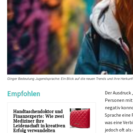
Ginger Bedeutung Jugendsprache: Ein Blick auf die neuen Trends und ihre Herkun
Empfohlen
Der Ausdruck 
Personen mit 
negativ konno
Handtaschendoktor und
Sprache eine 
Finanzexperte: Wie zwei
Mediziner ihre
was eine Verb
Leidenschaft in kreativen
jedoch oft al
Erfolg verwandelten