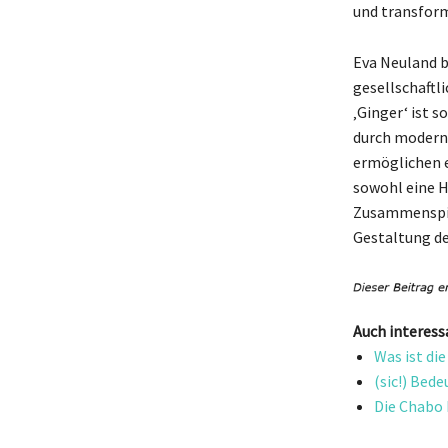
und transform
Eva Neuland b
gesellschaft
‚Ginger‘ ist s
durch modern
ermöglichen e
sowohl eine H
Zusammenspiel
Gestaltung de
Auch interess
Was ist di
(sic!) Bed
Die Chabo 