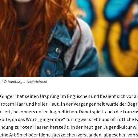
ft | © Hamburger Nachrichten)
‚Ginger‘ hat seinen Ursprung im Englischen und bezieht sich vor a
rotem Haar und heller Haut. In der Vergangenheit wurde der Begri
tiert, besonders unter Jugendlichen. Dabei spielt auch die franzö
Rolle, da das Wort „gingembre“ für Ingwer steht und oft rötliche 
indung zu roten Haaren herstellt. In der heutigen Jugendkultur wi
s eine Art Spiel oder Identitätszeichen verstanden, abgesehen von 