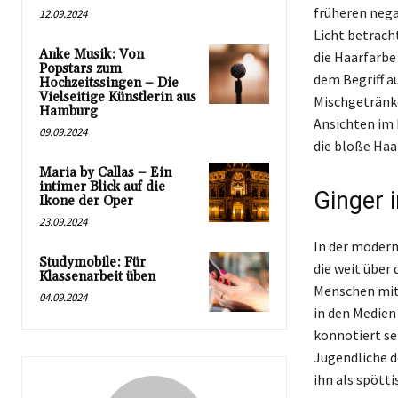
früheren nega
12.09.2024
Licht betracht
Anke Musik: Von
die Haarfarbe
Popstars zum
dem Begriff a
Hochzeitssingen – Die
Vielseitige Künstlerin aus
Mischgetränke 
Hamburg
Ansichten im 
09.09.2024
die bloße Haa
Maria by Callas – Ein
intimer Blick auf die
Ginger 
Ikone der Oper
23.09.2024
In der moder
Studymobile: Für
die weit über
Klassenarbeit üben
Menschen mit 
04.09.2024
in den Medien
konnotiert se
Jugendliche d
ihn als spött