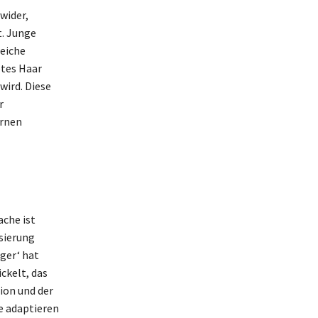
wider,
t. Junge
reiche
otes Haar
wird. Diese
r
ernen
ache ist
sierung
nger‘ hat
ckelt, das
ion und der
e adaptieren