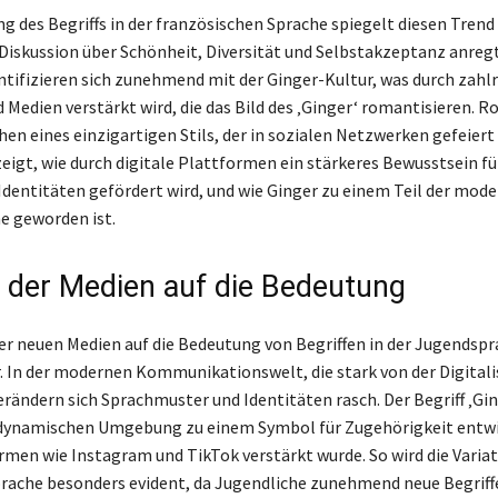
g des Begriffs in der französischen Sprache spiegelt diesen Trend 
 Diskussion über Schönheit, Diversität und Selbstakzeptanz anreg
tifizieren sich zunehmend mit der Ginger-Kultur, was durch zahl
 Medien verstärkt wird, die das Bild des ‚Ginger‘ romantisieren. R
en eines einzigartigen Stils, der in sozialen Netzwerken gefeiert 
eigt, wie durch digitale Plattformen ein stärkeres Bewusstsein fü
Identitäten gefördert wird, und wie Ginger zu einem Teil der mod
e geworden ist.
s der Medien auf die Bedeutung
der neuen Medien auf die Bedeutung von Begriffen in der Jugendspr
. In der modernen Kommunikationswelt, die stark von der Digitali
erändern sich Sprachmuster und Identitäten rasch. Der Begriff ‚Gi
r dynamischen Umgebung zu einem Symbol für Zugehörigkeit entwi
rmen wie Instagram und TikTok verstärkt wurde. So wird die Variat
rache besonders evident, da Jugendliche zunehmend neue Begriff