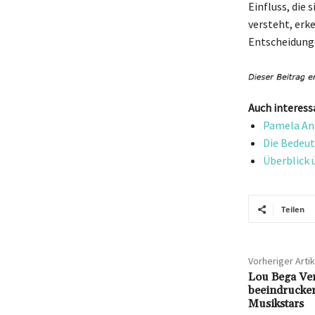
Einfluss, die 
versteht, erke
Entscheidunge
Auch interess
Pamela And
Die Bedeutu
Überblick 
Teilen
Vorheriger Artik
Lou Bega Ver
beeindrucke
Musikstars