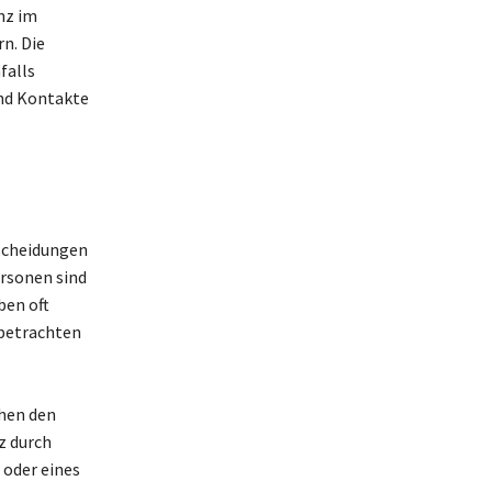
enz im
n. Die
falls
und Kontakte
scheidungen
ersonen sind
ben oft
 betrachten
hen den
z durch
 oder eines