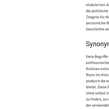
etablierten. 
die politische
Zeugnis für d
persönliche N
Geschichte wa
Synonym
Viele Begriff
einflussreich
Kulissen entsc
Mann im Hinte
wodurch die 
bleibt. Diese
ohne selbst i
zu finden, sei
der verwendet