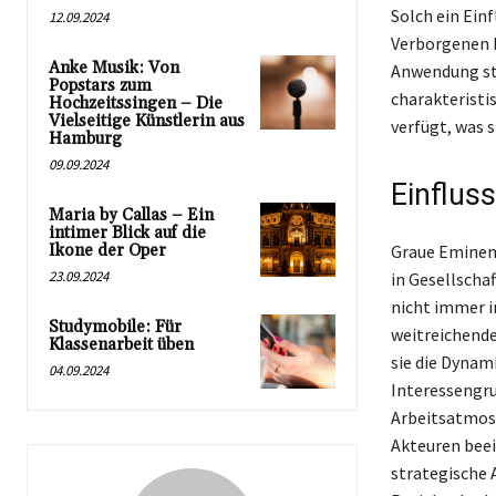
Solch ein Einf
12.09.2024
Verborgenen h
Anke Musik: Von
Anwendung str
Popstars zum
charakteristi
Hochzeitssingen – Die
Vielseitige Künstlerin aus
verfügt, was 
Hamburg
09.09.2024
Einfluss
Maria by Callas – Ein
intimer Blick auf die
Ikone der Oper
Graue Eminenz
23.09.2024
in Gesellscha
nicht immer i
Studymobile: Für
weitreichende
Klassenarbeit üben
sie die Dynam
04.09.2024
Interessengru
Arbeitsatmosp
Akteuren beein
strategische 