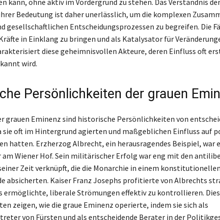
en kann, ohne aktiv im Vordergrund zu stehen. Das Verständnis de
hrer Bedeutung ist daher unerlässlich, um die komplexen Zusam
nd gesellschaftlichen Entscheidungsprozessen zu begreifen. Die Fä
Kräfte in Einklang zu bringen und als Katalysator für Veränderung
rakterisiert diese geheimnisvollen Akteure, deren Einfluss oft ers
kannt wird.
sche Persönlichkeiten der grauen Emi
r grauen Eminenz sind historische Persönlichkeiten von entsche
 sie oft im Hintergrund agierten und maßgeblichen Einfluss auf po
n hatten. Erzherzog Albrecht, ein herausragendes Beispiel, war 
r am Wiener Hof. Sein militärischer Erfolg war eng mit den antilib
einer Zeit verknüpft, die die Monarchie in einem konstitutionelle
e absicherten. Kaiser Franz Josephs profitierte von Albrechts s
s ermöglichte, liberale Strömungen effektiv zu kontrollieren. Die
ten zeigen, wie die graue Eminenz operierte, indem sie sich als
treter von Fürsten und als entscheidende Berater in der Politikge