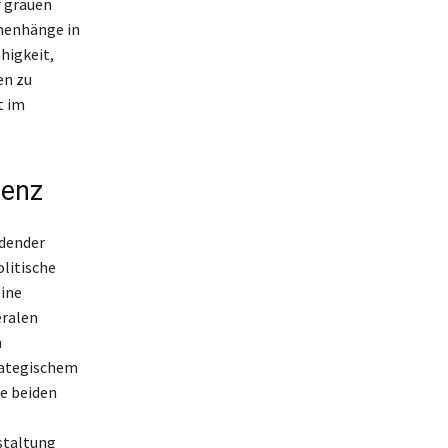
r grauen
menhänge in
higkeit,
en zu
t im
nenz
idender
litische
eine
eralen
n
trategischem
se beiden
staltung