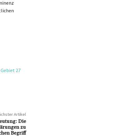
Eminenz
tlichen
-Gebiet 27
chster Artikel
eutung: Die
lärungen zu
chen Begriff