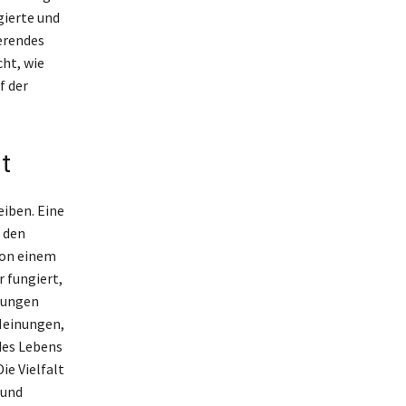
gierte und
ierendes
ht, wie
f der
t
eiben. Eine
 den
 von einem
 fungiert,
lungen
Meinungen,
des Lebens
ie Vielfalt
 und