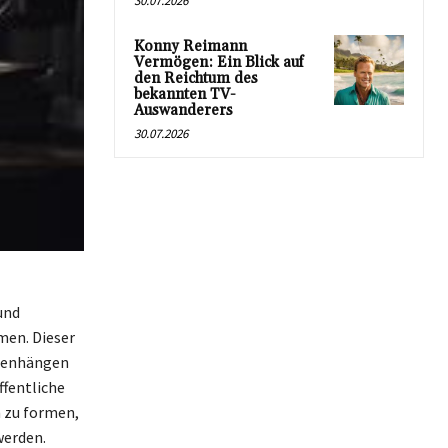
30.07.2026
Konny Reimann
Vermögen: Ein Blick auf
den Reichtum des
bekannten TV-
Auswanderers
30.07.2026
und
men. Dieser
mmenhängen
ffentliche
n zu formen,
werden.