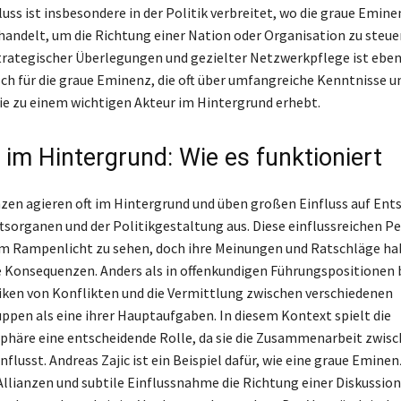
luss ist insbesondere in der Politik verbreitet, wo die graue Emin
andelt, um die Richtung einer Nation oder Organisation zu steuer
ategischer Überlegungen und gezielter Netzwerkpflege ist eben
sch für die graue Eminenz, die oft über umfangreiche Kenntnisse 
sie zu einem wichtigen Akteur im Hintergrund erhebt.
 im Hintergrund: Wie es funktioniert
en agieren oft im Hintergrund und üben großen Einfluss auf Ent
ftsorganen und der Politikgestaltung aus. Diese einflussreichen P
m Rampenlicht zu sehen, doch ihre Meinungen und Ratschläge ha
 Konsequenzen. Anders als in offenkundigen Führungspositionen
iken von Konflikten und die Vermittlung zwischen verschiedenen
ppen als eine ihrer Hauptaufgaben. In diesem Kontext spielt die
häre eine entscheidende Rolle, da sie die Zusammenarbeit zwisc
flusst. Andreas Zajic ist ein Beispiel dafür, wie eine graue Eminen
Allianzen und subtile Einflussnahme die Richtung einer Diskussion