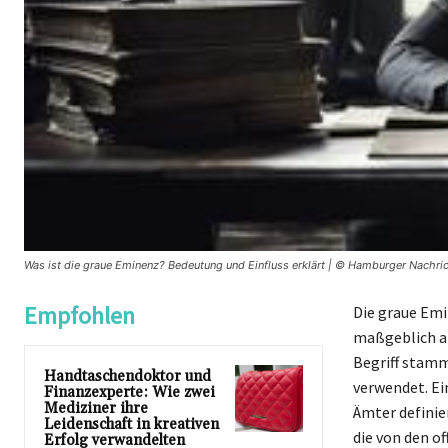
Was ist die graue Eminenz? Bedeutung und Einfluss erklärt | © Hamburger Nachri
Empfohlen
Die graue Emi
maßgeblich an
Begriff stamm
Handtaschendoktor und
verwendet. Ein
Finanzexperte: Wie zwei
Mediziner ihre
Ämter definie
Leidenschaft in kreativen
die von den o
Erfolg verwandelten