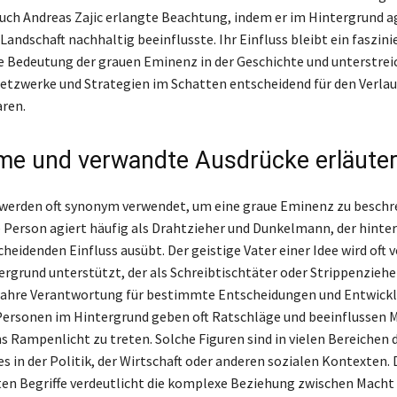
Auch Andreas Zajic erlangte Beachtung, indem er im Hintergrund a
 Landschaft nachhaltig beeinflusste. Ihr Einfluss bleibt ein faszin
ie Bedeutung der grauen Eminenz in der Geschichte und unterstreic
etzwerke und Strategien im Schatten entscheidend für den Verlau
ren.
e und verwandte Ausdrücke erläuter
e werden oft synonym verwendet, um eine graue Eminenz zu beschr
e Person agiert häufig als Drahtzieher und Dunkelmann, der hinter
heidenden Einfluss ausübt. Der geistige Vater einer Idee wird oft
rgrund unterstützt, der als Schreibtischtäter oder Strippenzieher
wahre Verantwortung für bestimmte Entscheidungen und Entwick
 Personen im Hintergrund geben oft Ratschläge und beeinflussen 
ns Rampenlicht zu treten. Solche Figuren sind in vielen Bereichen 
 es in der Politik, der Wirtschaft oder anderen sozialen Kontexten. D
en Begriffe verdeutlicht die komplexe Beziehung zwischen Macht