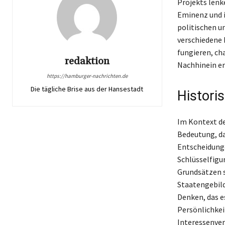
Projekts lenk
Eminenz und i
politischen u
verschiedene 
fungieren, cha
redaktion
Nachhinein er
https://hamburger-nachrichten.de
Die tägliche Brise aus der Hansestadt
Histori
Im Kontext de
Bedeutung, da
Entscheidunge
Schlüsselfigu
Grundsätzen s
Staatengebild
Denken, das e
Persönlichkei
Interessenver