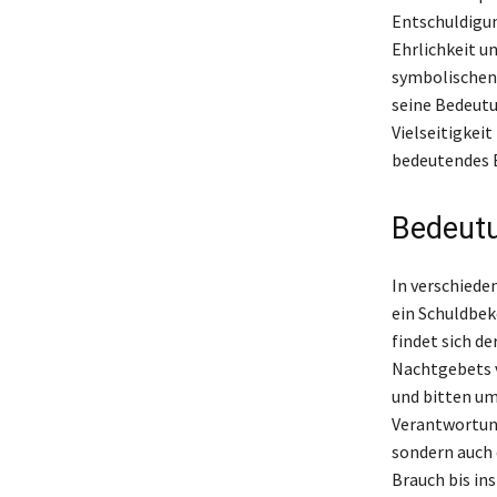
Entschuldigun
Ehrlichkeit u
symbolischen
seine Bedeutu
Vielseitigkeit
bedeutendes E
Bedeutu
In verschiede
ein Schuldbek
findet sich de
Nachtgebets v
und bitten um 
Verantwortung
sondern auch 
Brauch bis ins