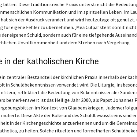
 bitten. Diese traditionsreiche Praxis unterstreicht die Bedeutun
enmenschlichen Kommunikation und im spirituellen Leben. Im Lau
hat sich der Ausdruck verändert und wird heutzutage oft genutzt,
 für eigene Fehler zu übernehmen. ‚Mea Culpa‘ steht somit nicht 
 der eigenen Schuld, sondern auch für eine tiefgehende Auseinan
chlichen Unvollkommenheit und dem Streben nach Vergebung.
e in der katholischen Kirche
ein zentraler Bestandteil der kirchlichen Praxis innerhalb der kat
oft in Schuldbekenntnissen verwendet wird. Die Liturgie, insbeson
nfiteor, reflektiert die Bedeutung von Bekenntnissen der Sünden 
rs bemerkenswert ist das Heilige Jahr 2000, als Papst Johannes Pa
ergebungsbitten im Kontext von Glaubenskriegen, Judenverfolgu
ormulierte. Diese Akte der Buße und des Schuldbewusstseins sind e
heit in der Kirchengeschichte anzuerkennen und um die Gemeinsc
atholica, zu heilen. Solche rituellen und formelhaften Schuldbeke