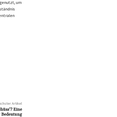
 genutzt, um
ständnis
zentralen
chster Artikel
hüss‘? Eine
r Bedeutung