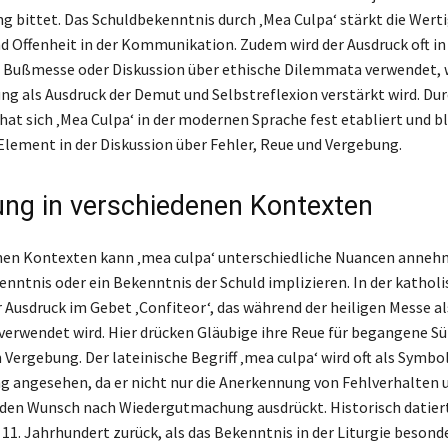
g bittet. Das Schuldbekenntnis durch ‚Mea Culpa‘ stärkt die Werti
nd Offenheit in der Kommunikation. Zudem wird der Ausdruck oft in
 Bußmesse oder Diskussion über ethische Dilemmata verwendet,
ng als Ausdruck der Demut und Selbstreflexion verstärkt wird. Dur
 hat sich ‚Mea Culpa‘ in der modernen Sprache fest etabliert und bl
lement in der Diskussion über Fehler, Reue und Vergebung.
ng in verschiedenen Kontexten
nen Kontexten kann ‚mea culpa‘ unterschiedliche Nuancen annehm
enntnis oder ein Bekenntnis der Schuld implizieren. In der kathol
r Ausdruck im Gebet ‚Confiteor‘, das während der heiligen Messe al
erwendet wird. Hier drücken Gläubige ihre Reue für begangene S
Vergebung. Der lateinische Begriff ‚mea culpa‘ wird oft als Symbol
 angesehen, da er nicht nur die Anerkennung von Fehlverhalten 
den Wunsch nach Wiedergutmachung ausdrückt. Historisch datiert
 11. Jahrhundert zurück, als das Bekenntnis in der Liturgie beson