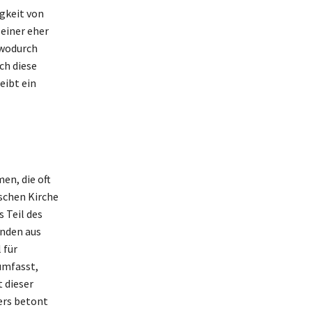
gkeit von
 einer eher
 wodurch
ch diese
eibt ein
en, die oft
ischen Kirche
s Teil des
ünden aus
 für
umfasst,
 dieser
ders betont