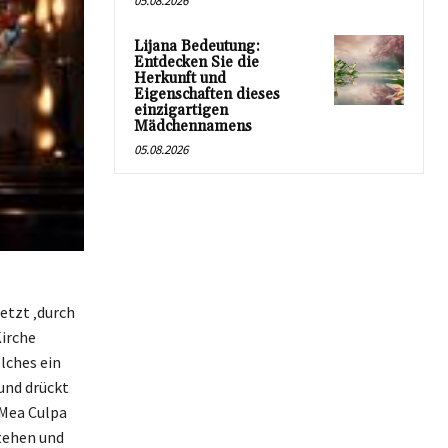
05.08.2026
Lijana Bedeutung:
Entdecken Sie die
Herkunft und
Eigenschaften dieses
einzigartigen
Mädchennamens
05.08.2026
etzt ‚durch
Kirche
lches ein
und drückt
 Mea Culpa
stehen und