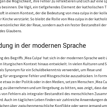
en die Möglichkeit, ihre Fehler zu reflektieren und sich auf eine sp
 besinnen. Die Vigil, ein tiefgehendes Element der katholischen T
 oft in einem Kontext, der die Bedeutung von mea culpa in der koll
 Kirche verstärkt. So bleibt die Rolle von Mea culpa in der kathol
persönlicher Akt der Reue, sondern auch ein fester Bestandteil der
 des Glaubens.
ung in der modernen Sprache
g des Begriffs ‚Mea Culpa‘ hat sich in der modernen Sprache weit 
n liturgischen Kontext hinaus entwickelt. In vielen Kulturen und 
 als Synonym für ein Schuldbekenntnis verwendet, um Reue und
 für vergangene Fehler und Missgeschicke auszudrücken. In form
e etwa in der Politik oder in den Medien, setzen Menschen ‚Mea Cu
 zu übernehmen und um Vergebung zu bitten, was zeigt, dass da
 von Fehlern als integraler Bestandteil des menschlichen Zusa
d. Auch im täglichen Leben finden wir zahlreiche Anwendungen des
rächen über zwischenmenschliche Konflikte oder wenn jemand um