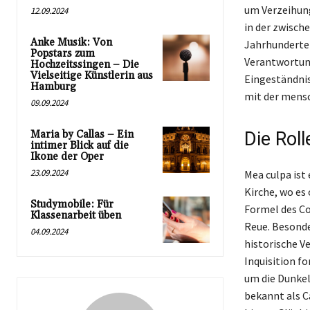
um Verzeihung
12.09.2024
in der zwisch
Anke Musik: Von
Jahrhunderte 
Popstars zum
Verantwortung
Hochzeitssingen – Die
Vielseitige Künstlerin aus
Eingeständnis
Hamburg
mit der mens
09.09.2024
Maria by Callas – Ein
Die Roll
intimer Blick auf die
Ikone der Oper
23.09.2024
Mea culpa ist 
Kirche, wo es 
Studymobile: Für
Formel des Co
Klassenarbeit üben
Reue. Besonde
04.09.2024
historische V
Inquisition f
um die Dunkel
bekannt als C