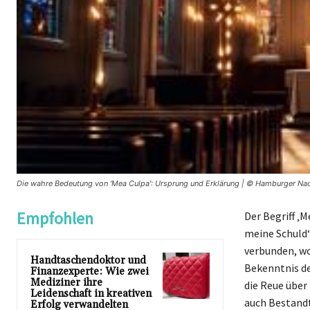
Die wahre Bedeutung von 'Mea Culpa': Ursprung und Erklärung | © Hamburger Nac
Empfohlen
Der Begriff ‚
meine Schuld‘
verbunden, wo
Handtaschendoktor und
Bekenntnis de
Finanzexperte: Wie zwei
Mediziner ihre
die Reue über
Leidenschaft in kreativen
auch Bestandt
Erfolg verwandelten