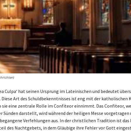
hrichten)
Mea Culpa‘ hat seinen Ursprung im Lateinischen und bedeutet übers
. Diese Art des Schuldbekenntnisses ist eng mit der katholischen 
 sie eine zentrale Rolle im Confiteor einnimmt. Das Confiteor, we
r Sünden darstellt, wird während der heiligen Messe vorgetragen 
 begangene Verfehlungen aus. In der christlichen Tradition ist das
eil des Nachtgebets, in dem Gläubige ihre Fehler vor Gott einge