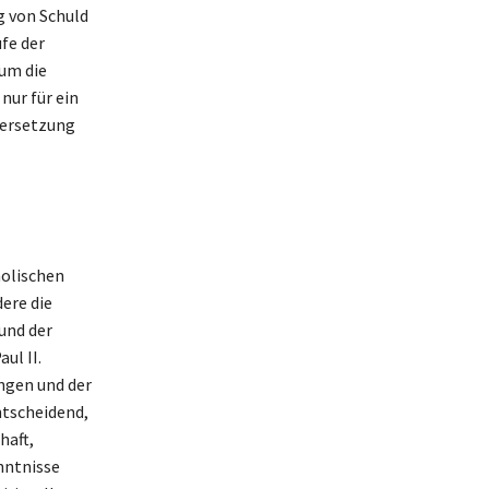
g von Schuld
fe der
 um die
nur für ein
dersetzung
holischen
dere die
und der
ul II.
ngen und der
ntscheidend,
haft,
nntnisse