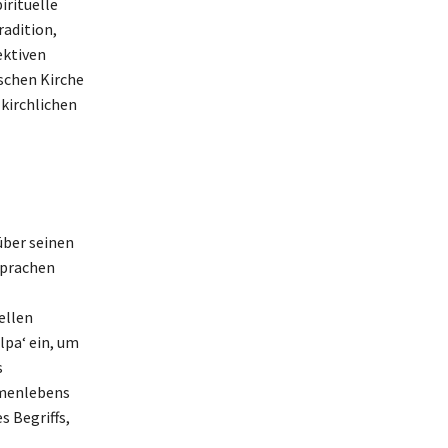
irituelle
radition,
ektiven
ischen Kirche
 kirchlichen
über seinen
Sprachen
ellen
lpa‘ ein, um
s
mmenlebens
 Begriffs,