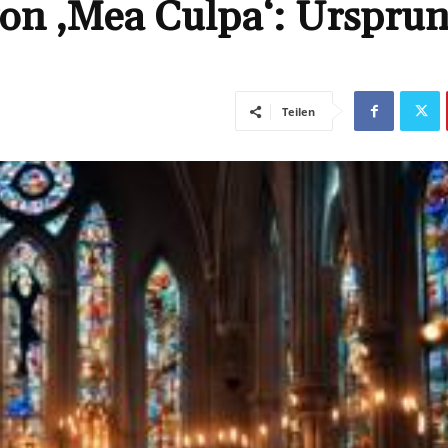
on ‚Mea Culpa‘: Urspru
Teilen