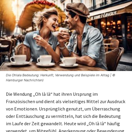
Die Ohlala Bedeutung: Herkunft, Verwendung und Beispiele im Alltag | ©
Hamburger Nachrichten)
Die Wendung „Oh là là“ hat ihren Ursprung im
Französischen und dient als vielseitiges Mittel zur Ausdruck
von Emotionen. Ursprünglich genutzt, um Überraschung
oder Enttäuschung zu vermitteln, hat sich die Bedeutung
im Laufe der Zeit gewandelt. Heute wird „Oh là là“ häufig
verwendet, um Mitgefühl, Anerkennung oder Bewunderung