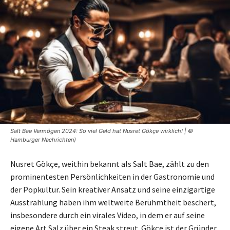
Salt Bae Vermögen 2024: So viel Geld hat Nusret Gökçe wirklich! | ©
Hamburger Nachrichten)
Nusret Gökçe, weithin bekannt als Salt Bae, zählt zu den
prominentesten Persönlichkeiten in der Gastronomie und
der Popkultur. Sein kreativer Ansatz und seine einzigartige
Ausstrahlung haben ihm weltweite Berühmtheit beschert,
insbesondere durch ein virales Video, in dem er auf seine
eigene Art Salz über ein Steak streut. Gökçe ist der Gründer